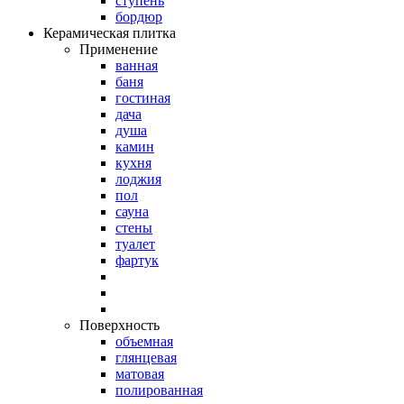
ступень
бордюр
Керамическая плитка
Применение
ванная
баня
гостиная
дача
душа
камин
кухня
лоджия
пол
сауна
стены
туалет
фартук
Поверхность
объемная
глянцевая
матовая
полированная