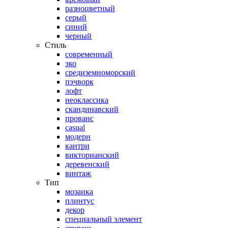
разноцветный
серый
синий
черный
Стиль
современный
эко
средиземноморский
пэчворк
лофт
неоклассика
скандинавский
прованс
casual
модерн
кантри
викторианский
деревенский
винтаж
Тип
мозаика
плинтус
декор
специальный элемент