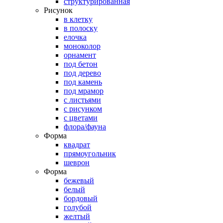
структурированная
Рисунок
в клетку
в полоску
елочка
моноколор
орнамент
под бетон
под дерево
под камень
под мрамор
с листьями
с рисунком
с цветами
флора/фауна
Форма
квадрат
прямоугольник
шеврон
Форма
бежевый
белый
бордовый
голубой
желтый