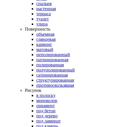
спальня
настенная
терраса
туалет
улица
Поверхность
объемная
глянцевая
карвинг
матовый
неполированный
патинированная
полированная
полуполированный
сатинированная
структурированная
противоскользящая
Рисунок
в полоску
моноколор
орнамент
под бетон
под дерево
под ламинат
под камень