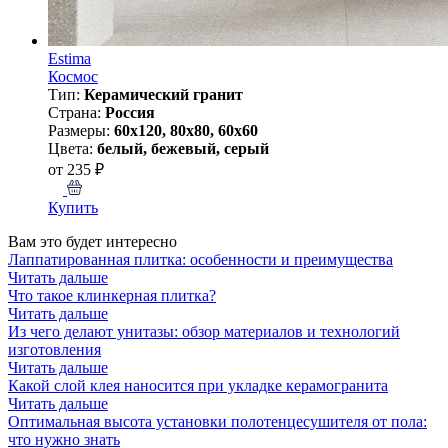
Estima
Космос
Тип:
Керамический гранит
Страна:
Россия
Размеры:
60x120, 80x80, 60x60
Цвета:
белый, бежевый, серый
от 235 ₽
Купить
Вам это будет интересно
Лаппатированная плитка: особенности и преимущества
Читать дальше
Что такое клинкерная плитка?
Читать дальше
Из чего делают унитазы: обзор материалов и технологий
изготовления
Читать дальше
Какой слой клея наносится при укладке керамогранита
Читать дальше
Оптимальная высота установки полотенцесушителя от пола:
что нужно знать