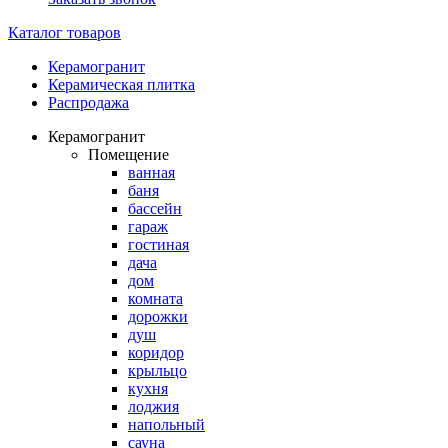
Каталог товаров
Керамогранит
Керамическая плитка
Распродажа
Керамогранит
Помещение
ванная
баня
бассейн
гараж
гостиная
дача
дом
комната
дорожки
душ
коридор
крыльцо
кухня
лоджия
напольный
сауна