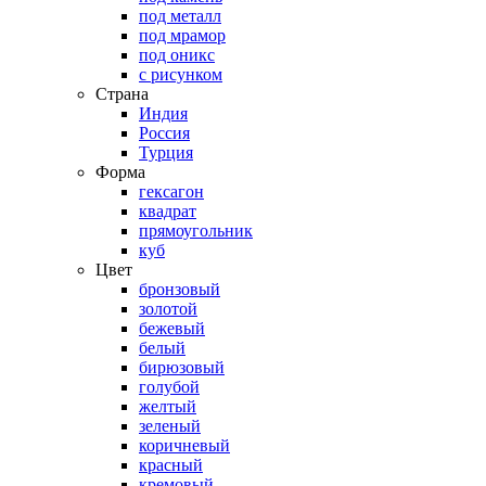
под металл
под мрамор
под оникс
с рисунком
Страна
Индия
Россия
Турция
Форма
гексагон
квадрат
прямоугольник
куб
Цвет
бронзовый
золотой
бежевый
белый
бирюзовый
голубой
желтый
зеленый
коричневый
красный
кремовый