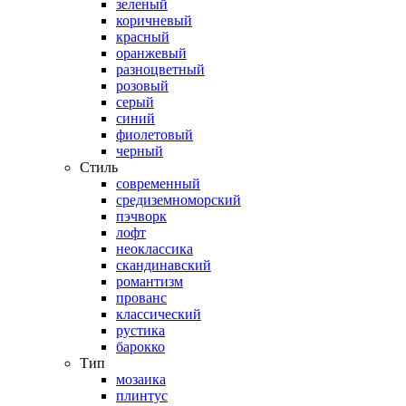
зеленый
коричневый
красный
оранжевый
разноцветный
розовый
серый
синий
фиолетовый
черный
Стиль
современный
средиземноморский
пэчворк
лофт
неоклассика
скандинавский
романтизм
прованс
классический
рустика
барокко
Тип
мозаика
плинтус