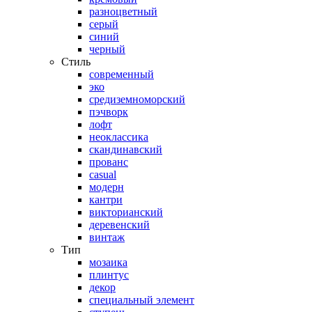
разноцветный
серый
синий
черный
Стиль
современный
эко
средиземноморский
пэчворк
лофт
неоклассика
скандинавский
прованс
casual
модерн
кантри
викторианский
деревенский
винтаж
Тип
мозаика
плинтус
декор
специальный элемент