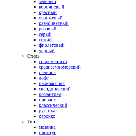
зеленый
коричневый
красный
оранжевый
разноцветный
розовый
серый
синий
фиолетовый
черный
Стиль
современный
средиземноморский
пэчворк
лофт
неоклассика
скандинавский
романтизм
прованс
классический
рустика
барокко
Тип
мозаика
плинтус