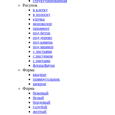
структурированная
Рисунок
в клетку
в полоску
елочка
моноколор
орнамент
под бетон
под дерево
под камень
под мрамор
с листьями
с рисунком
с цветами
флора/фауна
Форма
квадрат
прямоугольник
шеврон
Форма
бежевый
белый
бордовый
голубой
желтый