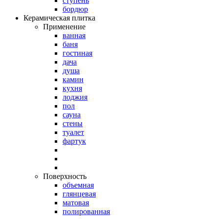
ступень
бордюр
Керамическая плитка
Применение
ванная
баня
гостиная
дача
душа
камин
кухня
лоджия
пол
сауна
стены
туалет
фартук
Поверхность
объемная
глянцевая
матовая
полированная