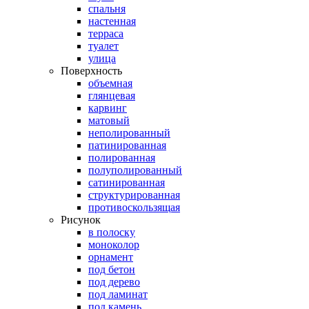
спальня
настенная
терраса
туалет
улица
Поверхность
объемная
глянцевая
карвинг
матовый
неполированный
патинированная
полированная
полуполированный
сатинированная
структурированная
противоскользящая
Рисунок
в полоску
моноколор
орнамент
под бетон
под дерево
под ламинат
под камень