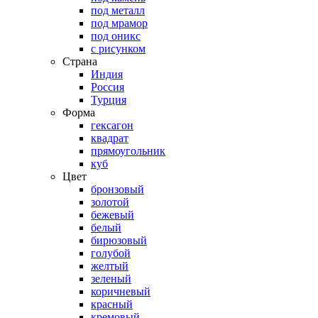
под металл
под мрамор
под оникс
с рисунком
Страна
Индия
Россия
Турция
Форма
гексагон
квадрат
прямоугольник
куб
Цвет
бронзовый
золотой
бежевый
белый
бирюзовый
голубой
желтый
зеленый
коричневый
красный
кремовый