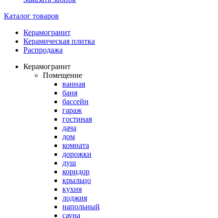
Каталог товаров
Керамогранит
Керамическая плитка
Распродажа
Керамогранит
Помещение
ванная
баня
бассейн
гараж
гостиная
дача
дом
комната
дорожки
душ
коридор
крыльцо
кухня
лоджия
напольный
сауна