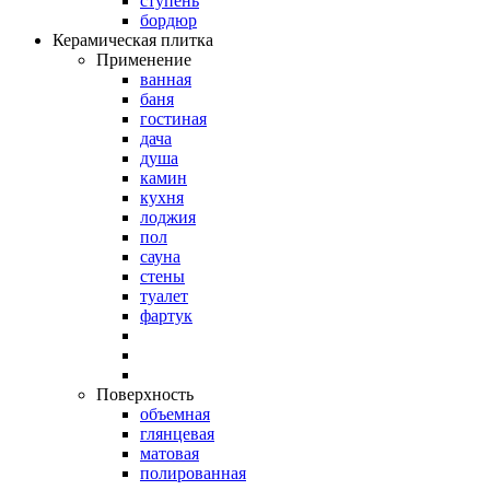
ступень
бордюр
Керамическая плитка
Применение
ванная
баня
гостиная
дача
душа
камин
кухня
лоджия
пол
сауна
стены
туалет
фартук
Поверхность
объемная
глянцевая
матовая
полированная