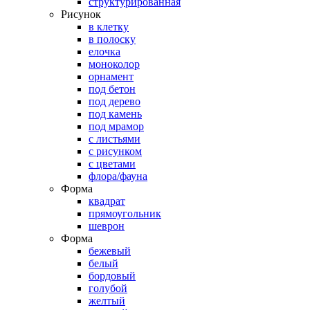
структурированная
Рисунок
в клетку
в полоску
елочка
моноколор
орнамент
под бетон
под дерево
под камень
под мрамор
с листьями
с рисунком
с цветами
флора/фауна
Форма
квадрат
прямоугольник
шеврон
Форма
бежевый
белый
бордовый
голубой
желтый