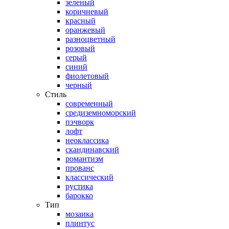
зеленый
коричневый
красный
оранжевый
разноцветный
розовый
серый
синий
фиолетовый
черный
Стиль
современный
средиземноморский
пэчворк
лофт
неоклассика
скандинавский
романтизм
прованс
классический
рустика
барокко
Тип
мозаика
плинтус