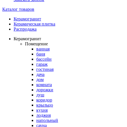
Каталог товаров
Керамогранит
Керамическая плитка
Распродажа
Керамогранит
Помещение
ванная
баня
бассейн
гараж
гостиная
дача
дом
комната
дорожки
душ
коридор
крыльцо
кухня
лоджия
напольный
сауна