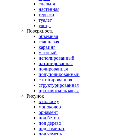
спальня
настенная
терраса
туалет
улица
Поверхность
объемная
глянцевая
карвинг
матовый
неполированный
патинированная
полированная
полуполированный
сатинированная
структурированная
противоскользящая
Рисунок
в полоску
моноколор
орнамент
под бетон
под дерево
под ламинат
под камень