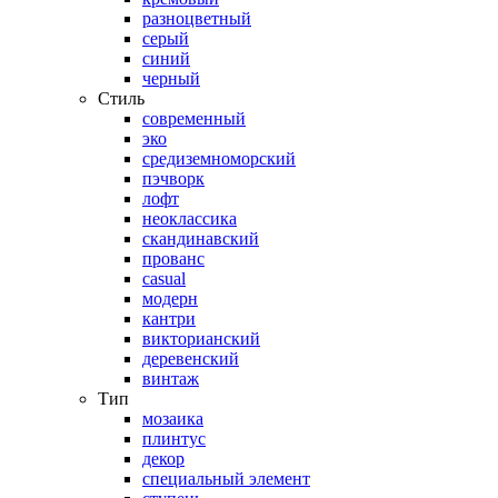
разноцветный
серый
синий
черный
Стиль
современный
эко
средиземноморский
пэчворк
лофт
неоклассика
скандинавский
прованс
casual
модерн
кантри
викторианский
деревенский
винтаж
Тип
мозаика
плинтус
декор
специальный элемент