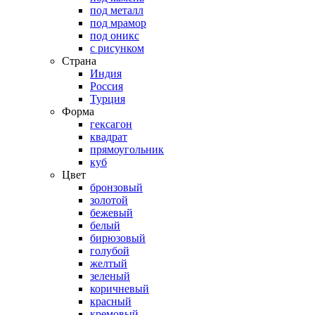
под металл
под мрамор
под оникс
с рисунком
Страна
Индия
Россия
Турция
Форма
гексагон
квадрат
прямоугольник
куб
Цвет
бронзовый
золотой
бежевый
белый
бирюзовый
голубой
желтый
зеленый
коричневый
красный
кремовый