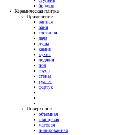
ступень
бордюр
Керамическая плитка
Применение
ванная
баня
гостиная
дача
душа
камин
кухня
лоджия
пол
сауна
стены
туалет
фартук
Поверхность
объемная
глянцевая
матовая
полированная