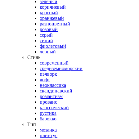
зеленый
коричневый
красный
оранжевый
разноцветный
розовый
серый
синий
фиолетовый
черный
Стиль
современный
средиземноморский
пэчворк
лофт
неоклассика
скандинавский
романтизм
прованс
классический
рустика
барокко
Тип
мозаика
плинтус