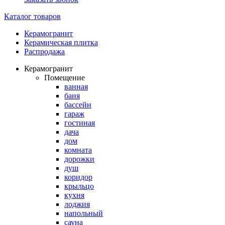
Каталог товаров
Керамогранит
Керамическая плитка
Распродажа
Керамогранит
Помещение
ванная
баня
бассейн
гараж
гостиная
дача
дом
комната
дорожки
душ
коридор
крыльцо
кухня
лоджия
напольный
сауна