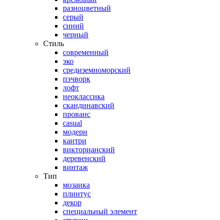
разноцветный
серый
синий
черный
Стиль
современный
эко
средиземноморский
пэчворк
лофт
неоклассика
скандинавский
прованс
casual
модерн
кантри
викторианский
деревенский
винтаж
Тип
мозаика
плинтус
декор
специальный элемент