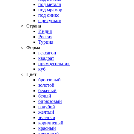
под металл
под мрамор
под оникс
с рисунком
Страна
Индия
Россия
Турция
Форма
гексагон
квадрат
прямоугольник
куб
Цвет
бронзовый
золотой
бежевый
белый
бирюзовый
голубой
желтый
зеленый
коричневый
красный
кремовый