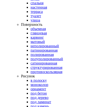
спальня
настенная
терраса
туалет
улица
Поверхность
объемная
глянцевая
карвинг
матовый
неполированный
патинированная
полированная
полуполированный
сатинированная
структурированная
противоскользящая
Рисунок
в полоску
моноколор
орнамент
под бетон
под дерево
под ламинат
под камень