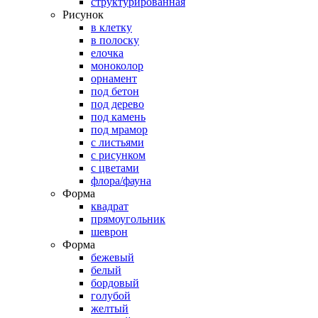
структурированная
Рисунок
в клетку
в полоску
елочка
моноколор
орнамент
под бетон
под дерево
под камень
под мрамор
с листьями
с рисунком
с цветами
флора/фауна
Форма
квадрат
прямоугольник
шеврон
Форма
бежевый
белый
бордовый
голубой
желтый