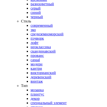
разноцветный
серый
синий
черный
Стиль
современный
эко
средиземноморский
пэчворк
лофт
неоклассика
скандинавский
прованс
casual
модерн
кантри
викторианский
деревенский
винтаж
Тип
мозаика
плинтус
декор
специальный элемент