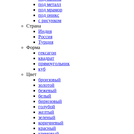
под металл
под мрамор
под оникс
с рисунком
Страна
Индия
Россия
Турция
Форма
гексагон
квадрат
прямоугольник
куб
Цвет
бронзовый
золотой
бежевый
белый
бирюзовый
голубой
желтый
зеленый
коричневый
красный
кремовый