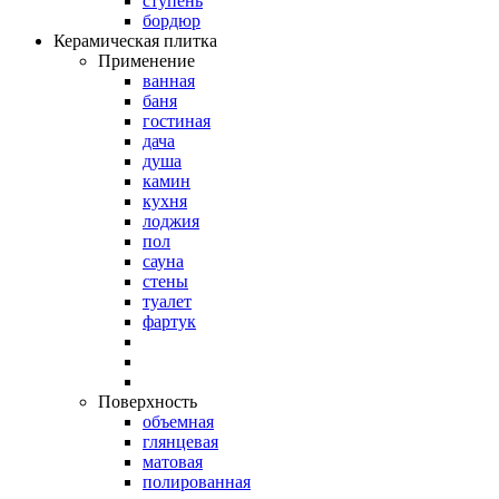
ступень
бордюр
Керамическая плитка
Применение
ванная
баня
гостиная
дача
душа
камин
кухня
лоджия
пол
сауна
стены
туалет
фартук
Поверхность
объемная
глянцевая
матовая
полированная