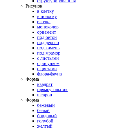
структурированная
Рисунок
в клетку
в полоску
елочка
моноколор
орнамент
под бетон
под дерево
под камень
под мрамор
с листьями
с рисунком
с цветами
флора/фауна
Форма
квадрат
прямоугольник
шеврон
Форма
бежевый
белый
бордовый
голубой
желтый