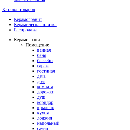
Каталог товаров
Керамогранит
Керамическая плитка
Распродажа
Керамогранит
Помещение
ванная
баня
бассейн
гараж
гостиная
дача
дом
комната
дорожки
душ
коридор
крыльцо
кухня
лоджия
напольный
сауна