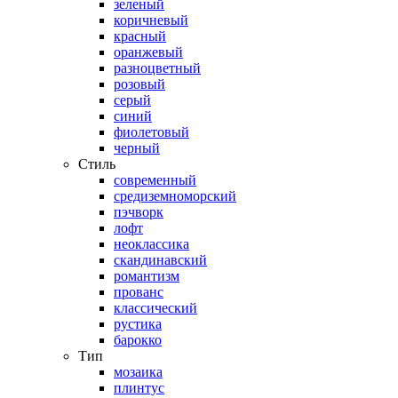
зеленый
коричневый
красный
оранжевый
разноцветный
розовый
серый
синий
фиолетовый
черный
Стиль
современный
средиземноморский
пэчворк
лофт
неоклассика
скандинавский
романтизм
прованс
классический
рустика
барокко
Тип
мозаика
плинтус