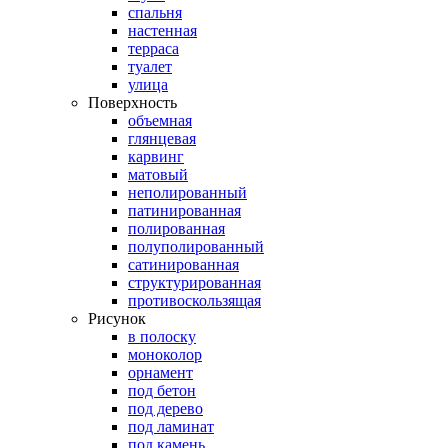
спальня
настенная
терраса
туалет
улица
Поверхность
объемная
глянцевая
карвинг
матовый
неполированный
патинированная
полированная
полуполированный
сатинированная
структурированная
противоскользящая
Рисунок
в полоску
моноколор
орнамент
под бетон
под дерево
под ламинат
под камень