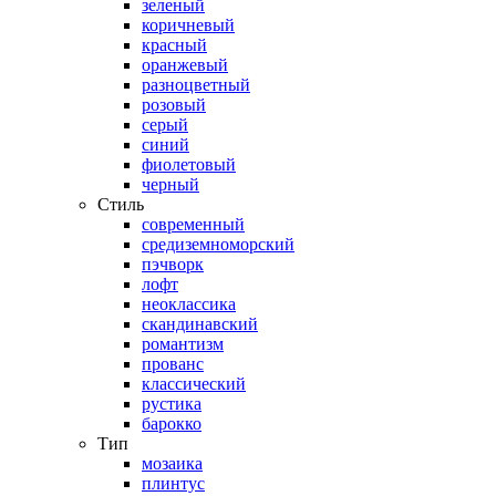
зеленый
коричневый
красный
оранжевый
разноцветный
розовый
серый
синий
фиолетовый
черный
Стиль
современный
средиземноморский
пэчворк
лофт
неоклассика
скандинавский
романтизм
прованс
классический
рустика
барокко
Тип
мозаика
плинтус