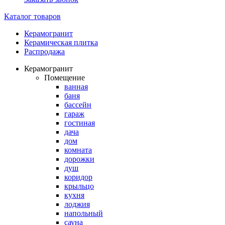
Каталог товаров
Керамогранит
Керамическая плитка
Распродажа
Керамогранит
Помещение
ванная
баня
бассейн
гараж
гостиная
дача
дом
комната
дорожки
душ
коридор
крыльцо
кухня
лоджия
напольный
сауна