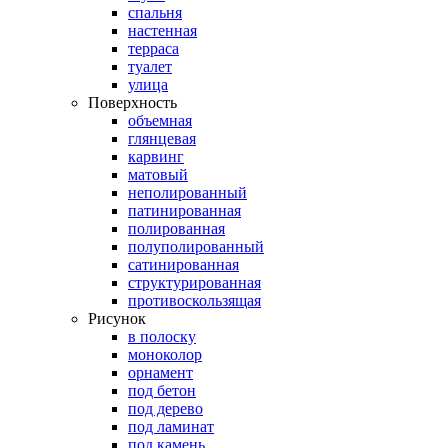
спальня
настенная
терраса
туалет
улица
Поверхность
объемная
глянцевая
карвинг
матовый
неполированный
патинированная
полированная
полуполированный
сатинированная
структурированная
противоскользящая
Рисунок
в полоску
моноколор
орнамент
под бетон
под дерево
под ламинат
под камень