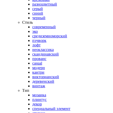
разноцветный
серый
синий
черный
Стиль
современный
эко
средиземноморский
пэчворк
лофт
неоклассика
скандинавский
прованс
casual
модерн
кантри
викторианский
деревенский
винтаж
Тип
мозаика
плинтус
декор
специальный элемент