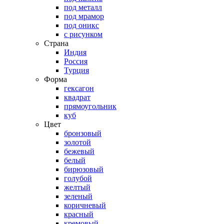
под металл
под мрамор
под оникс
с рисунком
Страна
Индия
Россия
Турция
Форма
гексагон
квадрат
прямоугольник
куб
Цвет
бронзовый
золотой
бежевый
белый
бирюзовый
голубой
желтый
зеленый
коричневый
красный
кремовый