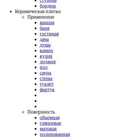
ступень
бордюр
Керамическая плитка
Применение
ванная
баня
гостиная
дача
душа
камин
кухня
лоджия
пол
сауна
стены
туалет
фартук
Поверхность
объемная
глянцевая
матовая
полированная