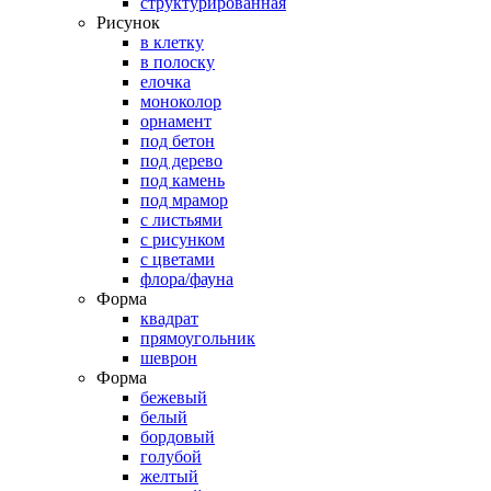
структурированная
Рисунок
в клетку
в полоску
елочка
моноколор
орнамент
под бетон
под дерево
под камень
под мрамор
с листьями
с рисунком
с цветами
флора/фауна
Форма
квадрат
прямоугольник
шеврон
Форма
бежевый
белый
бордовый
голубой
желтый