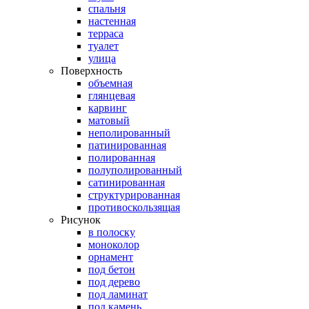
спальня
настенная
терраса
туалет
улица
Поверхность
объемная
глянцевая
карвинг
матовый
неполированный
патинированная
полированная
полуполированный
сатинированная
структурированная
противоскользящая
Рисунок
в полоску
моноколор
орнамент
под бетон
под дерево
под ламинат
под камень