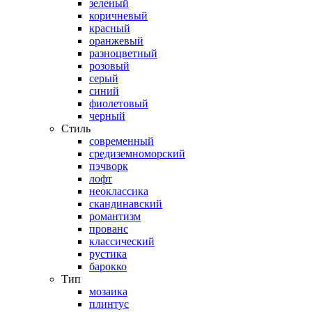
зеленый
коричневый
красный
оранжевый
разноцветный
розовый
серый
синий
фиолетовый
черный
Стиль
современный
средиземноморский
пэчворк
лофт
неоклассика
скандинавский
романтизм
прованс
классический
рустика
барокко
Тип
мозаика
плинтус