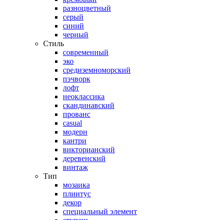
разноцветный
серый
синий
черный
Стиль
современный
эко
средиземноморский
пэчворк
лофт
неоклассика
скандинавский
прованс
casual
модерн
кантри
викторианский
деревенский
винтаж
Тип
мозаика
плинтус
декор
специальный элемент