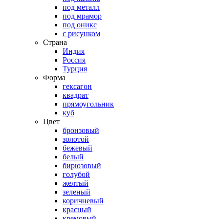
под металл
под мрамор
под оникс
с рисунком
Страна
Индия
Россия
Турция
Форма
гексагон
квадрат
прямоугольник
куб
Цвет
бронзовый
золотой
бежевый
белый
бирюзовый
голубой
желтый
зеленый
коричневый
красный
кремовый