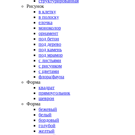
структурированная
Рисунок
в клетку
в полоску
елочка
моноколор
орнамент
под бетон
под дерево
под камень
под мрамор
с листьями
с рисунком
с цветами
флора/фауна
Форма
квадрат
прямоугольник
шеврон
Форма
бежевый
белый
бордовый
голубой
желтый