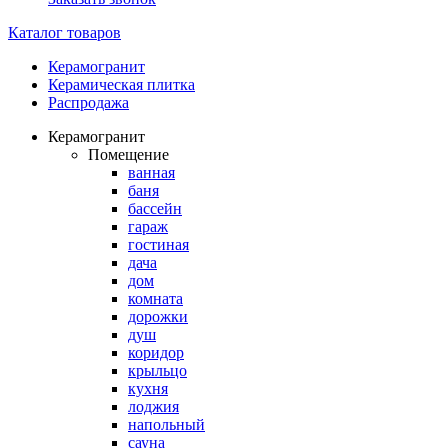
Каталог товаров
Керамогранит
Керамическая плитка
Распродажа
Керамогранит
Помещение
ванная
баня
бассейн
гараж
гостиная
дача
дом
комната
дорожки
душ
коридор
крыльцо
кухня
лоджия
напольный
сауна