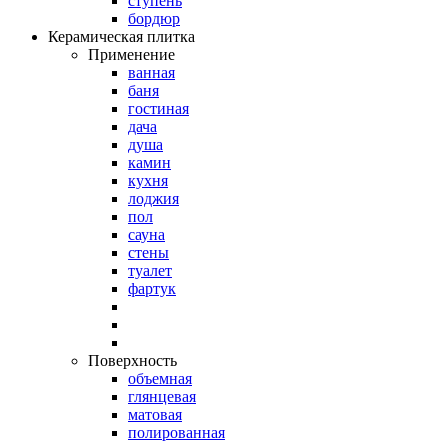
ступень
бордюр
Керамическая плитка
Применение
ванная
баня
гостиная
дача
душа
камин
кухня
лоджия
пол
сауна
стены
туалет
фартук
Поверхность
объемная
глянцевая
матовая
полированная