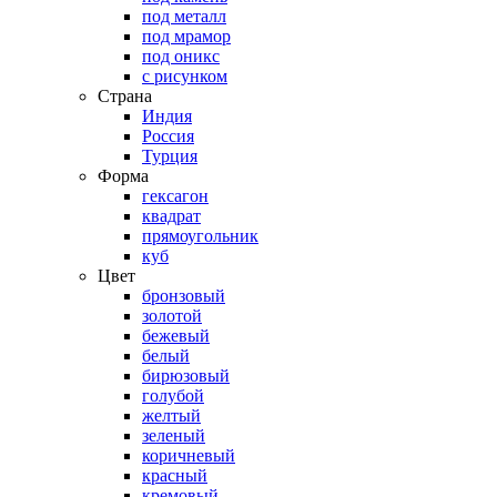
под металл
под мрамор
под оникс
с рисунком
Страна
Индия
Россия
Турция
Форма
гексагон
квадрат
прямоугольник
куб
Цвет
бронзовый
золотой
бежевый
белый
бирюзовый
голубой
желтый
зеленый
коричневый
красный
кремовый