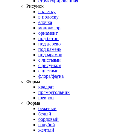
структурированная
Рисунок
в клетку
в полоску
елочка
моноколор
орнамент
под бетон
под дерево
под камень
под мрамор
с листьями
с рисунком
с цветами
флора/фауна
Форма
квадрат
прямоугольник
шеврон
Форма
бежевый
белый
бордовый
голубой
желтый