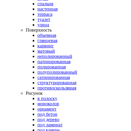
спальня
настенная
терраса
туалет
улица
Поверхность
объемная
глянцевая
карвинг
матовый
неполированный
патинированная
полированная
полуполированный
сатинированная
структурированная
противоскользящая
Рисунок
в полоску
моноколор
орнамент
под бетон
под дерево
под ламинат
под камень