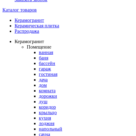
Каталог товаров
Керамогранит
Керамическая плитка
Распродажа
Керамогранит
Помещение
ванная
баня
бассейн
гараж
гостиная
дача
дом
комната
дорожки
душ
коридор
крыльцо
кухня
лоджия
напольный
сауна