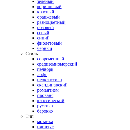
зеленый
коричневый
красный
оранжевый
разноцветный
розовый
серый
синий
фиолетовый
черный
Стиль
современный
средиземноморский
пэчворк
лофт
неоклассика
скандинавский
романтизм
прованс
классический
рустика
барокко
Тип
мозаика
плинтус