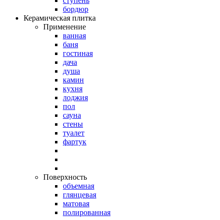
ступень
бордюр
Керамическая плитка
Применение
ванная
баня
гостиная
дача
душа
камин
кухня
лоджия
пол
сауна
стены
туалет
фартук
Поверхность
объемная
глянцевая
матовая
полированная