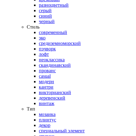
разноцветный
серый
синий
черный
Стиль
современный
эко
средиземноморский
пэчворк
лофт
неоклассика
скандинавский
прованс
casual
модерн
кантри
викторианский
деревенский
винтаж
Тип
мозаика
плинтус
декор
специальный элемент