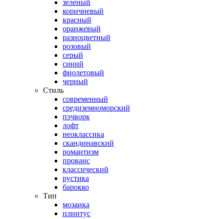
зеленый
коричневый
красный
оранжевый
разноцветный
розовый
серый
синий
фиолетовый
черный
Стиль
современный
средиземноморский
пэчворк
лофт
неоклассика
скандинавский
романтизм
прованс
классический
рустика
барокко
Тип
мозаика
плинтус