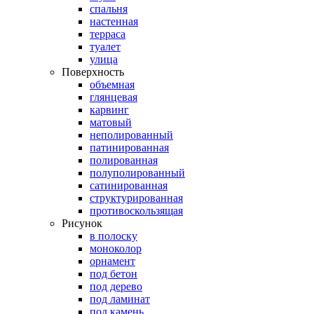
спальня
настенная
терраса
туалет
улица
Поверхность
объемная
глянцевая
карвинг
матовый
неполированный
патинированная
полированная
полуполированный
сатинированная
структурированная
противоскользящая
Рисунок
в полоску
моноколор
орнамент
под бетон
под дерево
под ламинат
под камень