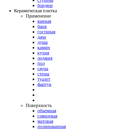
ступень
бордюр
Керамическая плитка
Применение
ванная
баня
гостиная
дача
душа
камин
кухня
лоджия
пол
сауна
стены
туалет
фартук
Поверхность
объемная
глянцевая
матовая
полированная