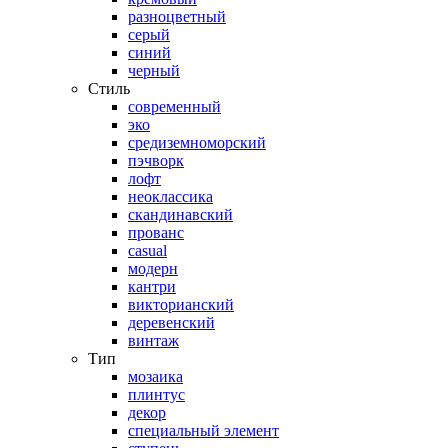
разноцветный
серый
синий
черный
Стиль
современный
эко
средиземноморский
пэчворк
лофт
неоклассика
скандинавский
прованс
casual
модерн
кантри
викторианский
деревенский
винтаж
Тип
мозаика
плинтус
декор
специальный элемент