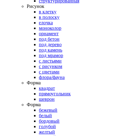
структурированная
Рисунок
в клетку
в полоску
елочка
моноколор
орнамент
под бетон
под дерево
под камень
под мрамор
с листьями
с рисунком
с цветами
флора/фауна
Форма
квадрат
прямоугольник
шеврон
Форма
бежевый
белый
бордовый
голубой
желтый