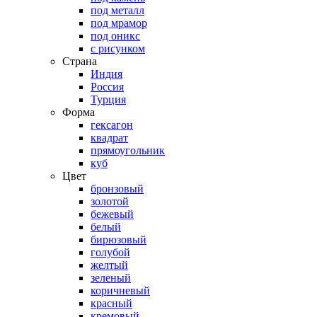
под металл
под мрамор
под оникс
с рисунком
Страна
Индия
Россия
Турция
Форма
гексагон
квадрат
прямоугольник
куб
Цвет
бронзовый
золотой
бежевый
белый
бирюзовый
голубой
желтый
зеленый
коричневый
красный
кремовый