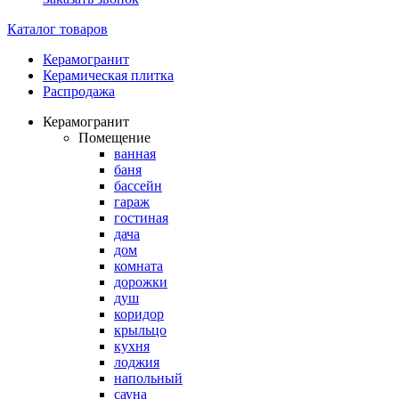
Каталог товаров
Керамогранит
Керамическая плитка
Распродажа
Керамогранит
Помещение
ванная
баня
бассейн
гараж
гостиная
дача
дом
комната
дорожки
душ
коридор
крыльцо
кухня
лоджия
напольный
сауна