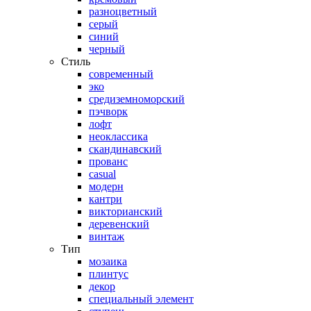
разноцветный
серый
синий
черный
Стиль
современный
эко
средиземноморский
пэчворк
лофт
неоклассика
скандинавский
прованс
casual
модерн
кантри
викторианский
деревенский
винтаж
Тип
мозаика
плинтус
декор
специальный элемент