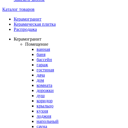
Каталог товаров
Керамогранит
Керамическая плитка
Распродажа
Керамогранит
Помещение
ванная
баня
бассейн
гараж
гостиная
дача
дом
комната
дорожки
душ
коридор
крыльцо
кухня
лоджия
напольный
сауна