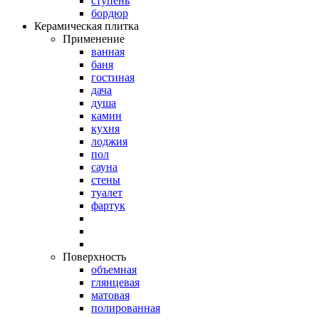
ступень
бордюр
Керамическая плитка
Применение
ванная
баня
гостиная
дача
душа
камин
кухня
лоджия
пол
сауна
стены
туалет
фартук
Поверхность
объемная
глянцевая
матовая
полированная