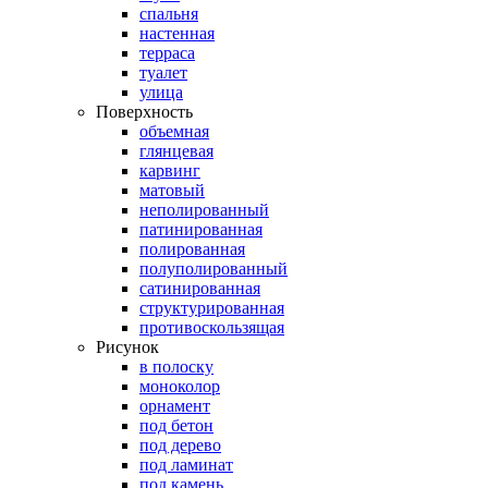
спальня
настенная
терраса
туалет
улица
Поверхность
объемная
глянцевая
карвинг
матовый
неполированный
патинированная
полированная
полуполированный
сатинированная
структурированная
противоскользящая
Рисунок
в полоску
моноколор
орнамент
под бетон
под дерево
под ламинат
под камень