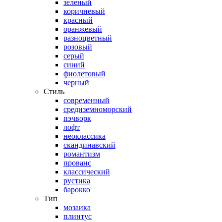
зеленый
коричневый
красный
оранжевый
разноцветный
розовый
серый
синий
фиолетовый
черный
Стиль
современный
средиземноморский
пэчворк
лофт
неоклассика
скандинавский
романтизм
прованс
классический
рустика
барокко
Тип
мозаика
плинтус