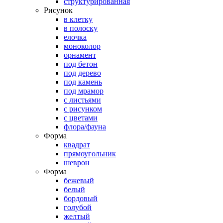
структурированная
Рисунок
в клетку
в полоску
елочка
моноколор
орнамент
под бетон
под дерево
под камень
под мрамор
с листьями
с рисунком
с цветами
флора/фауна
Форма
квадрат
прямоугольник
шеврон
Форма
бежевый
белый
бордовый
голубой
желтый