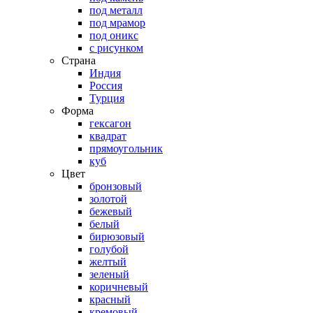
под металл
под мрамор
под оникс
с рисунком
Страна
Индия
Россия
Турция
Форма
гексагон
квадрат
прямоугольник
куб
Цвет
бронзовый
золотой
бежевый
белый
бирюзовый
голубой
желтый
зеленый
коричневый
красный
кремовый