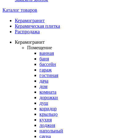
Каталог товаров
Керамогранит
Керамическая плитка
Распродажа
Керамогранит
Помещение
ванная
баня
бассейн
гараж
гостиная
дача
дом
комната
дорожки
душ
коридор
крыльцо
кухня
лоджия
напольный
сауна