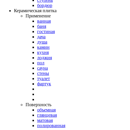
ступень
бордюр
Керамическая плитка
Применение
ванная
баня
гостиная
дача
душа
камин
кухня
лоджия
пол
сауна
стены
туалет
фартук
Поверхность
объемная
глянцевая
матовая
полированная