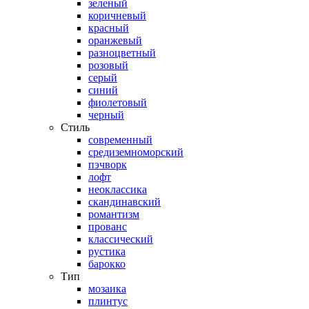
зеленый
коричневый
красный
оранжевый
разноцветный
розовый
серый
синий
фиолетовый
черный
Стиль
современный
средиземноморский
пэчворк
лофт
неоклассика
скандинавский
романтизм
прованс
классический
рустика
барокко
Тип
мозаика
плинтус