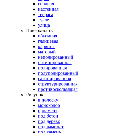
спальня
настенная
терраса
туалет
улица
Поверхность
объемная
глянцевая
карвинг
матовый
неполированный
патинированная
полированная
полуполированный
сатинированная
структурированная
противоскользящая
Рисунок
в полоску
моноколор
орнамент
под бетон
под дерево
под ламинат
под камень