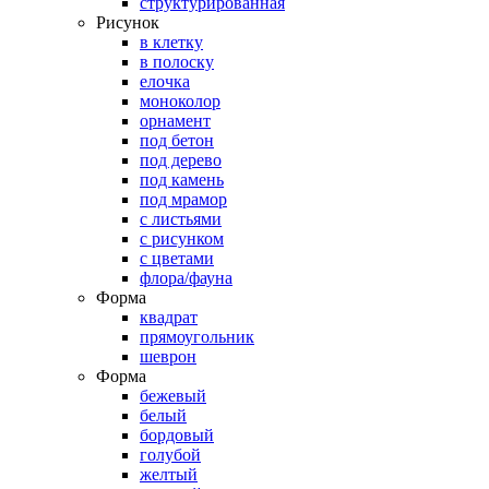
структурированная
Рисунок
в клетку
в полоску
елочка
моноколор
орнамент
под бетон
под дерево
под камень
под мрамор
с листьями
с рисунком
с цветами
флора/фауна
Форма
квадрат
прямоугольник
шеврон
Форма
бежевый
белый
бордовый
голубой
желтый