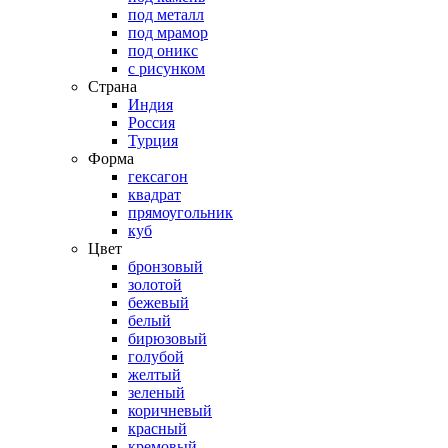
под металл
под мрамор
под оникс
с рисунком
Страна
Индия
Россия
Турция
Форма
гексагон
квадрат
прямоугольник
куб
Цвет
бронзовый
золотой
бежевый
белый
бирюзовый
голубой
желтый
зеленый
коричневый
красный
кремовый