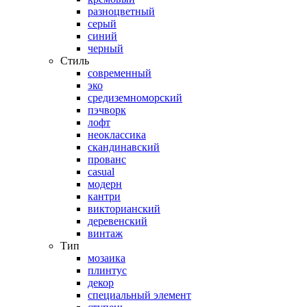
разноцветный
серый
синий
черный
Стиль
современный
эко
средиземноморский
пэчворк
лофт
неоклассика
скандинавский
прованс
casual
модерн
кантри
викторианский
деревенский
винтаж
Тип
мозаика
плинтус
декор
специальный элемент