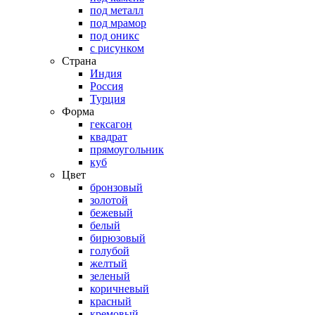
под металл
под мрамор
под оникс
с рисунком
Страна
Индия
Россия
Турция
Форма
гексагон
квадрат
прямоугольник
куб
Цвет
бронзовый
золотой
бежевый
белый
бирюзовый
голубой
желтый
зеленый
коричневый
красный
кремовый