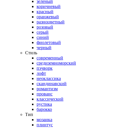
зеленый
коричневый
красный
оранжевый
разноцветный
розовый
серый
синий
фиолетовый
черный
Стиль
современный
средиземноморский
пэчворк
лофт
неоклассика
скандинавский
романтизм
прованс
классический
рустика
барокко
Тип
мозаика
плинтус