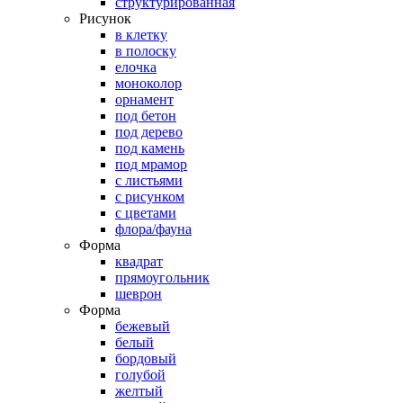
структурированная
Рисунок
в клетку
в полоску
елочка
моноколор
орнамент
под бетон
под дерево
под камень
под мрамор
с листьями
с рисунком
с цветами
флора/фауна
Форма
квадрат
прямоугольник
шеврон
Форма
бежевый
белый
бордовый
голубой
желтый