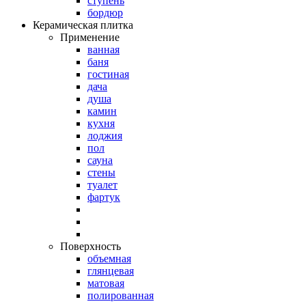
ступень
бордюр
Керамическая плитка
Применение
ванная
баня
гостиная
дача
душа
камин
кухня
лоджия
пол
сауна
стены
туалет
фартук
Поверхность
объемная
глянцевая
матовая
полированная