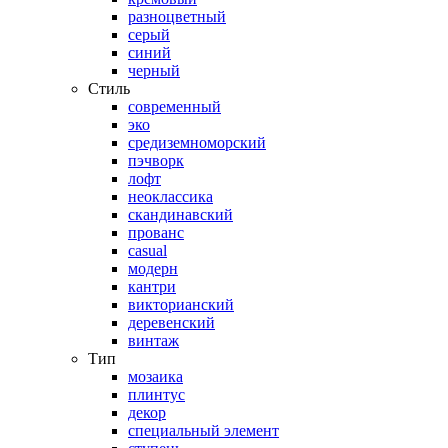
разноцветный
серый
синий
черный
Стиль
современный
эко
средиземноморский
пэчворк
лофт
неоклассика
скандинавский
прованс
casual
модерн
кантри
викторианский
деревенский
винтаж
Тип
мозаика
плинтус
декор
специальный элемент