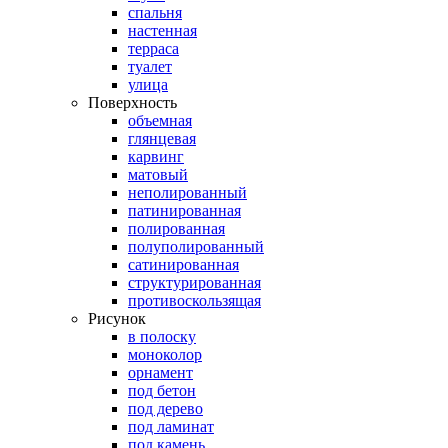
спальня
настенная
терраса
туалет
улица
Поверхность
объемная
глянцевая
карвинг
матовый
неполированный
патинированная
полированная
полуполированный
сатинированная
структурированная
противоскользящая
Рисунок
в полоску
моноколор
орнамент
под бетон
под дерево
под ламинат
под камень