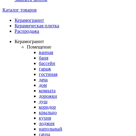
Каталог товаров
Керамогранит
Керамическая плитка
Распродажа
Керамогранит
Помещение
ванная
баня
бассейн
гараж
гостиная
дача
дом
комната
дорожки
душ
коридор
крыльцо
кухня
лоджия
напольный
сауна