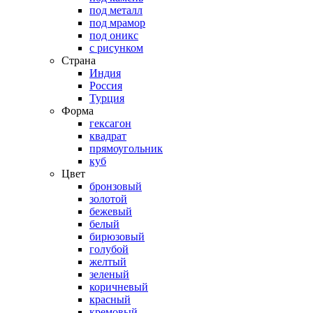
под металл
под мрамор
под оникс
с рисунком
Страна
Индия
Россия
Турция
Форма
гексагон
квадрат
прямоугольник
куб
Цвет
бронзовый
золотой
бежевый
белый
бирюзовый
голубой
желтый
зеленый
коричневый
красный
кремовый