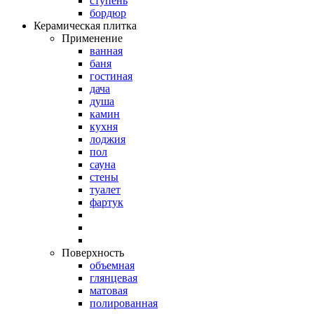
ступень
бордюр
Керамическая плитка
Применение
ванная
баня
гостиная
дача
душа
камин
кухня
лоджия
пол
сауна
стены
туалет
фартук
Поверхность
объемная
глянцевая
матовая
полированная