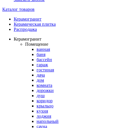
Каталог товаров
Керамогранит
Керамическая плитка
Распродажа
Керамогранит
Помещение
ванная
баня
бассейн
гараж
гостиная
дача
дом
комната
дорожки
душ
коридор
крыльцо
кухня
лоджия
напольный
сауна