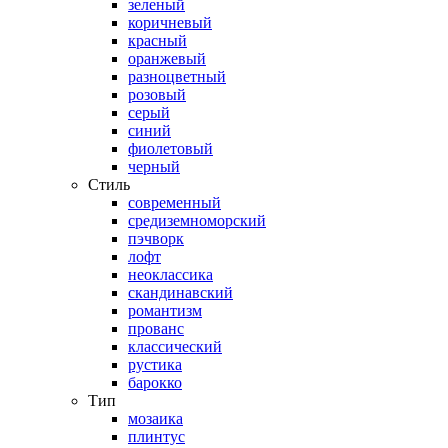
зеленый
коричневый
красный
оранжевый
разноцветный
розовый
серый
синий
фиолетовый
черный
Стиль
современный
средиземноморский
пэчворк
лофт
неоклассика
скандинавский
романтизм
прованс
классический
рустика
барокко
Тип
мозаика
плинтус