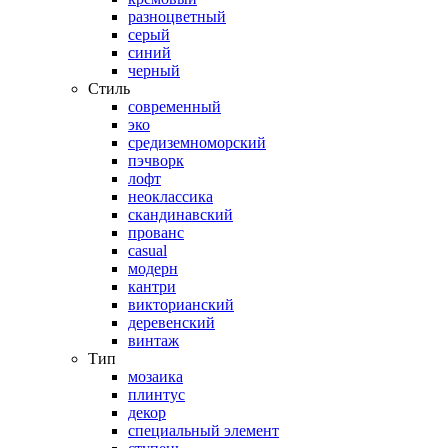
разноцветный
серый
синий
черный
Стиль
современный
эко
средиземноморский
пэчворк
лофт
неоклассика
скандинавский
прованс
casual
модерн
кантри
викторианский
деревенский
винтаж
Тип
мозаика
плинтус
декор
специальный элемент