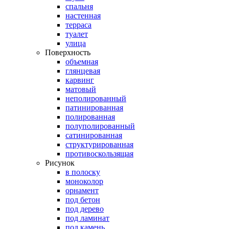
спальня
настенная
терраса
туалет
улица
Поверхность
объемная
глянцевая
карвинг
матовый
неполированный
патинированная
полированная
полуполированный
сатинированная
структурированная
противоскользящая
Рисунок
в полоску
моноколор
орнамент
под бетон
под дерево
под ламинат
под камень