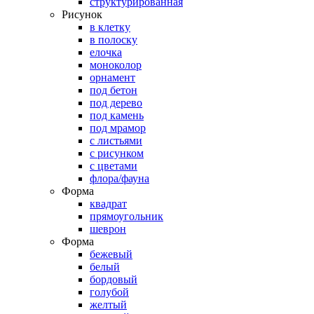
структурированная
Рисунок
в клетку
в полоску
елочка
моноколор
орнамент
под бетон
под дерево
под камень
под мрамор
с листьями
с рисунком
с цветами
флора/фауна
Форма
квадрат
прямоугольник
шеврон
Форма
бежевый
белый
бордовый
голубой
желтый