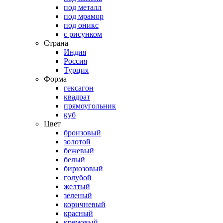
под металл
под мрамор
под оникс
с рисунком
Страна
Индия
Россия
Турция
Форма
гексагон
квадрат
прямоугольник
куб
Цвет
бронзовый
золотой
бежевый
белый
бирюзовый
голубой
желтый
зеленый
коричневый
красный
кремовый