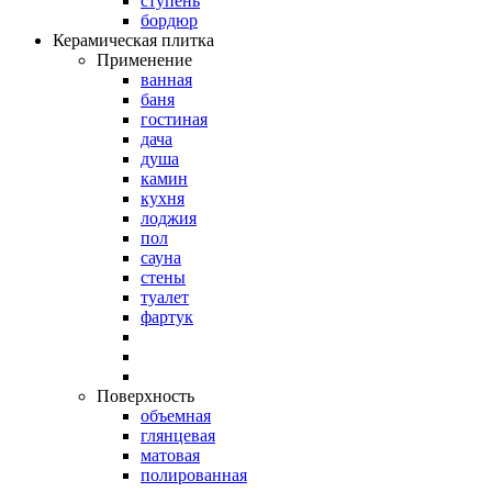
ступень
бордюр
Керамическая плитка
Применение
ванная
баня
гостиная
дача
душа
камин
кухня
лоджия
пол
сауна
стены
туалет
фартук
Поверхность
объемная
глянцевая
матовая
полированная