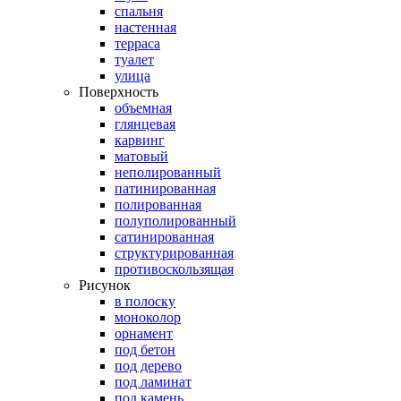
спальня
настенная
терраса
туалет
улица
Поверхность
объемная
глянцевая
карвинг
матовый
неполированный
патинированная
полированная
полуполированный
сатинированная
структурированная
противоскользящая
Рисунок
в полоску
моноколор
орнамент
под бетон
под дерево
под ламинат
под камень