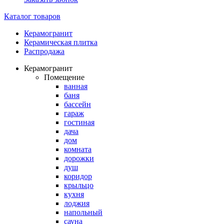
Каталог товаров
Керамогранит
Керамическая плитка
Распродажа
Керамогранит
Помещение
ванная
баня
бассейн
гараж
гостиная
дача
дом
комната
дорожки
душ
коридор
крыльцо
кухня
лоджия
напольный
сауна