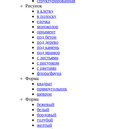
структурированная
Рисунок
в клетку
в полоску
елочка
моноколор
орнамент
под бетон
под дерево
под камень
под мрамор
с листьями
с рисунком
с цветами
флора/фауна
Форма
квадрат
прямоугольник
шеврон
Форма
бежевый
белый
бордовый
голубой
желтый