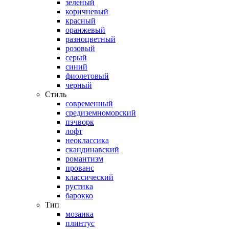
зеленый
коричневый
красный
оранжевый
разноцветный
розовый
серый
синий
фиолетовый
черный
Стиль
современный
средиземноморский
пэчворк
лофт
неоклассика
скандинавский
романтизм
прованс
классический
рустика
барокко
Тип
мозаика
плинтус