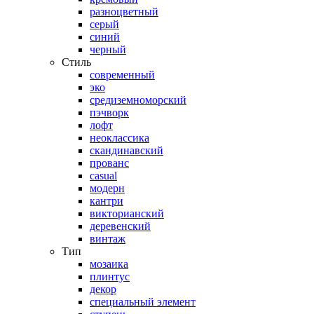
разноцветный
серый
синий
черный
Стиль
современный
эко
средиземноморский
пэчворк
лофт
неоклассика
скандинавский
прованс
casual
модерн
кантри
викторианский
деревенский
винтаж
Тип
мозаика
плинтус
декор
специальный элемент