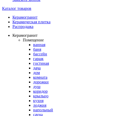
Каталог товаров
Керамогранит
Керамическая плитка
Распродажа
Керамогранит
Помещение
ванная
баня
бассейн
гараж
гостиная
дача
дом
комната
дорожки
душ
коридор
крыльцо
кухня
лоджия
напольный
сауна