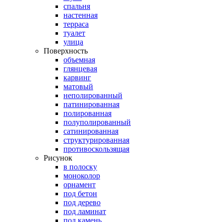
спальня
настенная
терраса
туалет
улица
Поверхность
объемная
глянцевая
карвинг
матовый
неполированный
патинированная
полированная
полуполированный
сатинированная
структурированная
противоскользящая
Рисунок
в полоску
моноколор
орнамент
под бетон
под дерево
под ламинат
под камень