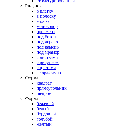
структурированная
Рисунок
в клетку
в полоску
елочка
моноколор
орнамент
под бетон
под дерево
под камень
под мрамор
с листьями
с рисунком
с цветами
флора/фауна
Форма
квадрат
прямоугольник
шеврон
Форма
бежевый
белый
бордовый
голубой
желтый