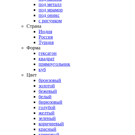
под металл
под мрамор
под оникс
с рисунком
Страна
Индия
Россия
Турция
Форма
гексагон
квадрат
прямоугольник
куб
Цвет
бронзовый
золотой
бежевый
белый
бирюзовый
голубой
желтый
зеленый
коричневый
красный
кремовый