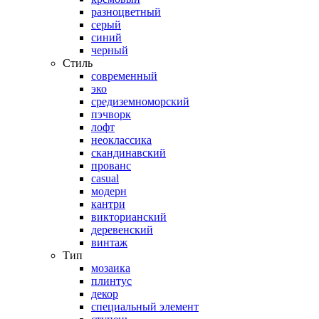
разноцветный
серый
синий
черный
Стиль
современный
эко
средиземноморский
пэчворк
лофт
неоклассика
скандинавский
прованс
casual
модерн
кантри
викторианский
деревенский
винтаж
Тип
мозаика
плинтус
декор
специальный элемент