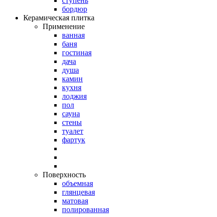
ступень
бордюр
Керамическая плитка
Применение
ванная
баня
гостиная
дача
душа
камин
кухня
лоджия
пол
сауна
стены
туалет
фартук
Поверхность
объемная
глянцевая
матовая
полированная