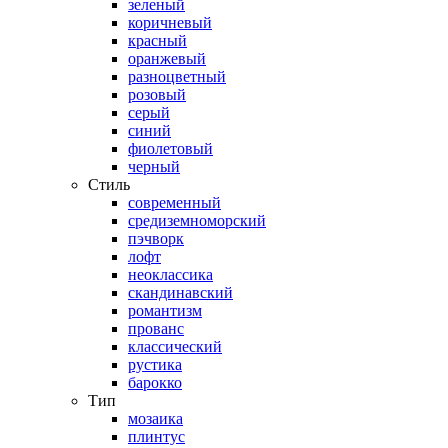
зеленый
коричневый
красный
оранжевый
разноцветный
розовый
серый
синий
фиолетовый
черный
Стиль
современный
средиземноморский
пэчворк
лофт
неоклассика
скандинавский
романтизм
прованс
классический
рустика
барокко
Тип
мозаика
плинтус