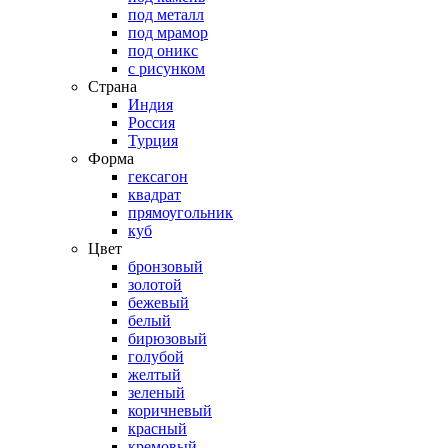
под металл
под мрамор
под оникс
с рисунком
Страна
Индия
Россия
Турция
Форма
гексагон
квадрат
прямоугольник
куб
Цвет
бронзовый
золотой
бежевый
белый
бирюзовый
голубой
желтый
зеленый
коричневый
красный
кремовый