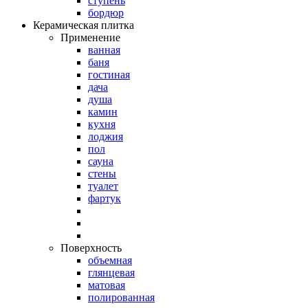
ступень
бордюр
Керамическая плитка
Применение
ванная
баня
гостиная
дача
душа
камин
кухня
лоджия
пол
сауна
стены
туалет
фартук
Поверхность
объемная
глянцевая
матовая
полированная