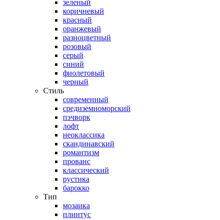
зеленый
коричневый
красный
оранжевый
разноцветный
розовый
серый
синий
фиолетовый
черный
Стиль
современный
средиземноморский
пэчворк
лофт
неоклассика
скандинавский
романтизм
прованс
классический
рустика
барокко
Тип
мозаика
плинтус