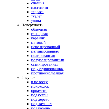
спальня
настенная
терраса
туалет
улица
Поверхность
объемная
глянцевая
карвинг
матовый
неполированный
патинированная
полированная
полуполированный
сатинированная
структурированная
противоскользящая
Рисунок
в полоску
моноколор
орнамент
под бетон
под дерево
под ламинат
под камень