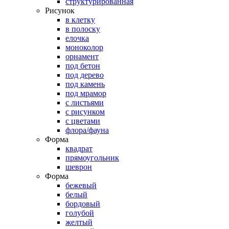
структурированная
Рисунок
в клетку
в полоску
елочка
моноколор
орнамент
под бетон
под дерево
под камень
под мрамор
с листьями
с рисунком
с цветами
флора/фауна
Форма
квадрат
прямоугольник
шеврон
Форма
бежевый
белый
бордовый
голубой
желтый