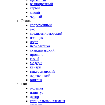
разноцветный
серый
синий
черный
Стиль
современный
эко
средиземноморский
пэчворк
лофт
неоклассика
скандинавский
прованс
casual
модерн
кантри
викторианский
деревенский
винтаж
Тип
мозаика
плинтус
декор
специальный элемент