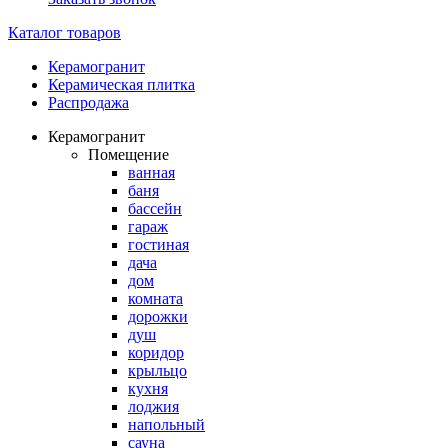
Каталог товаров
Керамогранит
Керамическая плитка
Распродажа
Керамогранит
Помещение
ванная
баня
бассейн
гараж
гостиная
дача
дом
комната
дорожки
душ
коридор
крыльцо
кухня
лоджия
напольный
сауна