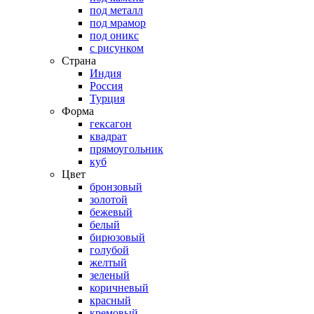
под металл
под мрамор
под оникс
с рисунком
Страна
Индия
Россия
Турция
Форма
гексагон
квадрат
прямоугольник
куб
Цвет
бронзовый
золотой
бежевый
белый
бирюзовый
голубой
желтый
зеленый
коричневый
красный
кремовый