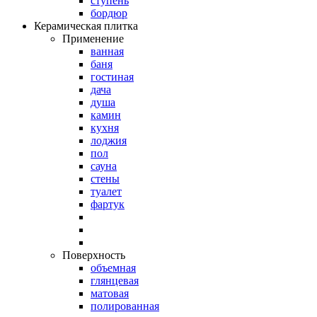
ступень
бордюр
Керамическая плитка
Применение
ванная
баня
гостиная
дача
душа
камин
кухня
лоджия
пол
сауна
стены
туалет
фартук
Поверхность
объемная
глянцевая
матовая
полированная