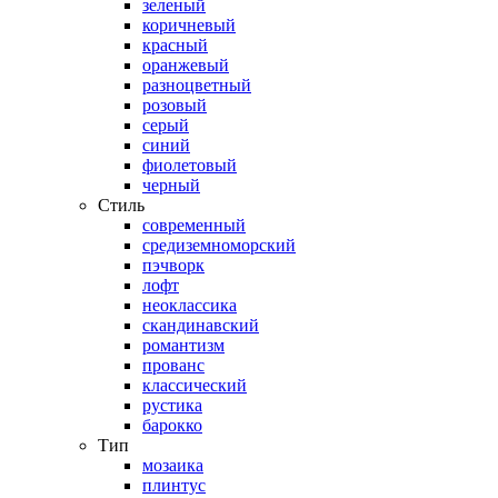
зеленый
коричневый
красный
оранжевый
разноцветный
розовый
серый
синий
фиолетовый
черный
Стиль
современный
средиземноморский
пэчворк
лофт
неоклассика
скандинавский
романтизм
прованс
классический
рустика
барокко
Тип
мозаика
плинтус