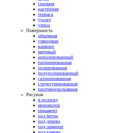
спальня
настенная
терраса
туалет
улица
Поверхность
объемная
глянцевая
карвинг
матовый
неполированный
патинированная
полированная
полуполированный
сатинированная
структурированная
противоскользящая
Рисунок
в полоску
моноколор
орнамент
под бетон
под дерево
под ламинат
под камень