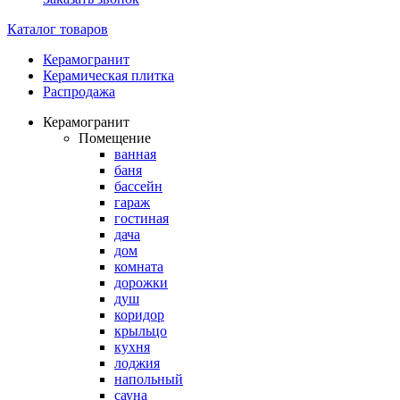
Каталог товаров
Керамогранит
Керамическая плитка
Распродажа
Керамогранит
Помещение
ванная
баня
бассейн
гараж
гостиная
дача
дом
комната
дорожки
душ
коридор
крыльцо
кухня
лоджия
напольный
сауна