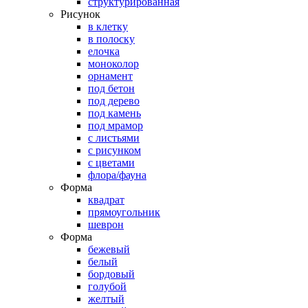
структурированная
Рисунок
в клетку
в полоску
елочка
моноколор
орнамент
под бетон
под дерево
под камень
под мрамор
с листьями
с рисунком
с цветами
флора/фауна
Форма
квадрат
прямоугольник
шеврон
Форма
бежевый
белый
бордовый
голубой
желтый