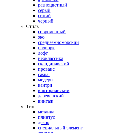
разноцветный
серый
синий
черный
Стиль
современный
эко
средиземноморский
пэчворк
лофт
неоклассика
скандинавский
прованс
casual
модерн
кантри
викторианский
деревенский
винтаж
Тип
мозаика
плинтус
декор
специальный элемент