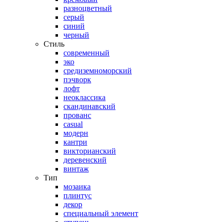
разноцветный
серый
синий
черный
Стиль
современный
эко
средиземноморский
пэчворк
лофт
неоклассика
скандинавский
прованс
casual
модерн
кантри
викторианский
деревенский
винтаж
Тип
мозаика
плинтус
декор
специальный элемент