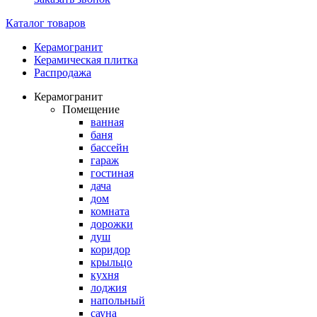
Каталог товаров
Керамогранит
Керамическая плитка
Распродажа
Керамогранит
Помещение
ванная
баня
бассейн
гараж
гостиная
дача
дом
комната
дорожки
душ
коридор
крыльцо
кухня
лоджия
напольный
сауна