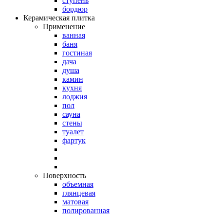
ступень
бордюр
Керамическая плитка
Применение
ванная
баня
гостиная
дача
душа
камин
кухня
лоджия
пол
сауна
стены
туалет
фартук
Поверхность
объемная
глянцевая
матовая
полированная