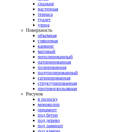
спальня
настенная
терраса
туалет
улица
Поверхность
объемная
глянцевая
карвинг
матовый
неполированный
патинированная
полированная
полуполированный
сатинированная
структурированная
противоскользящая
Рисунок
в полоску
моноколор
орнамент
под бетон
под дерево
под ламинат
под камень