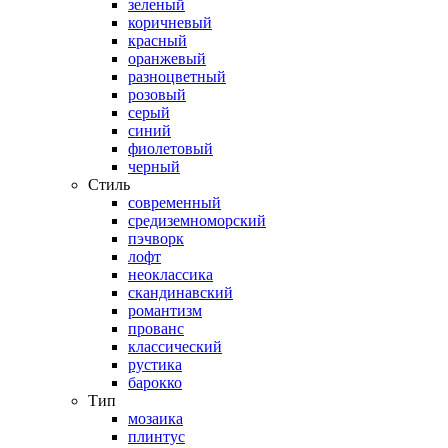
зеленый
коричневый
красный
оранжевый
разноцветный
розовый
серый
синий
фиолетовый
черный
Стиль
современный
средиземноморский
пэчворк
лофт
неоклассика
скандинавский
романтизм
прованс
классический
рустика
барокко
Тип
мозаика
плинтус