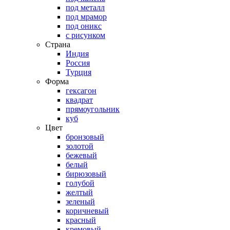
под металл
под мрамор
под оникс
с рисунком
Страна
Индия
Россия
Турция
Форма
гексагон
квадрат
прямоугольник
куб
Цвет
бронзовый
золотой
бежевый
белый
бирюзовый
голубой
желтый
зеленый
коричневый
красный
кремовый