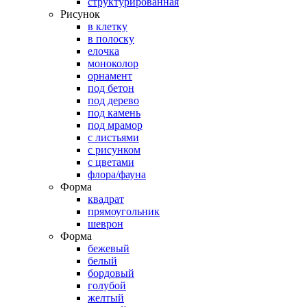
структурированная
Рисунок
в клетку
в полоску
елочка
моноколор
орнамент
под бетон
под дерево
под камень
под мрамор
с листьями
с рисунком
с цветами
флора/фауна
Форма
квадрат
прямоугольник
шеврон
Форма
бежевый
белый
бордовый
голубой
желтый