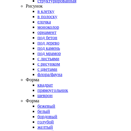
структурированная
Рисунок
в клетку
в полоску
елочка
моноколор
орнамент
под бетон
под дерево
под камень
под мрамор
с листьями
с рисунком
с цветами
флора/фауна
Форма
квадрат
прямоугольник
шеврон
Форма
бежевый
белый
бордовый
голубой
желтый