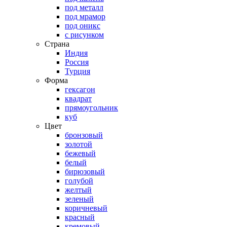
под металл
под мрамор
под оникс
с рисунком
Страна
Индия
Россия
Турция
Форма
гексагон
квадрат
прямоугольник
куб
Цвет
бронзовый
золотой
бежевый
белый
бирюзовый
голубой
желтый
зеленый
коричневый
красный
кремовый