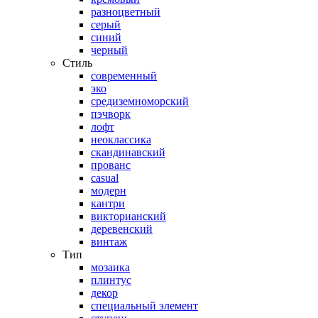
разноцветный
серый
синий
черный
Стиль
современный
эко
средиземноморский
пэчворк
лофт
неоклассика
скандинавский
прованс
casual
модерн
кантри
викторианский
деревенский
винтаж
Тип
мозаика
плинтус
декор
специальный элемент