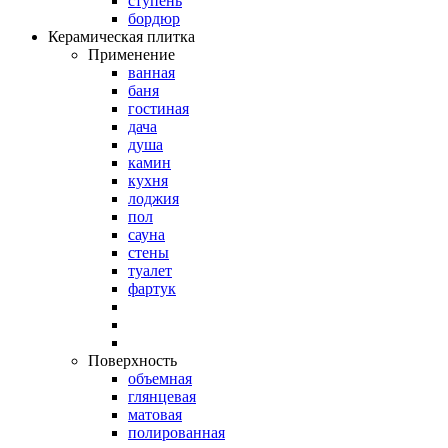
ступень
бордюр
Керамическая плитка
Применение
ванная
баня
гостиная
дача
душа
камин
кухня
лоджия
пол
сауна
стены
туалет
фартук
Поверхность
объемная
глянцевая
матовая
полированная