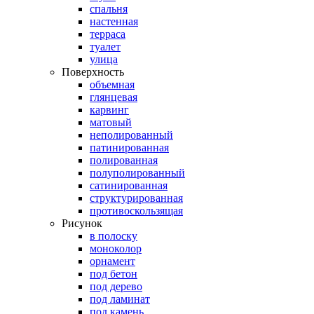
спальня
настенная
терраса
туалет
улица
Поверхность
объемная
глянцевая
карвинг
матовый
неполированный
патинированная
полированная
полуполированный
сатинированная
структурированная
противоскользящая
Рисунок
в полоску
моноколор
орнамент
под бетон
под дерево
под ламинат
под камень