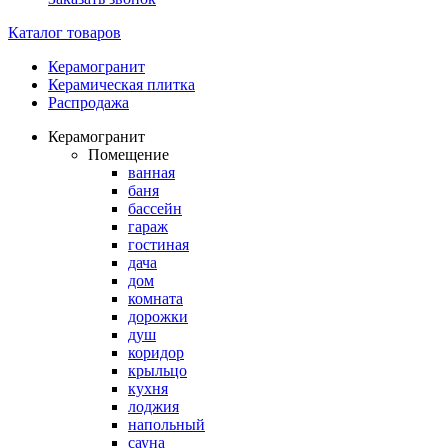
Каталог товаров
Керамогранит
Керамическая плитка
Распродажа
Керамогранит
Помещение
ванная
баня
бассейн
гараж
гостиная
дача
дом
комната
дорожки
душ
коридор
крыльцо
кухня
лоджия
напольный
сауна