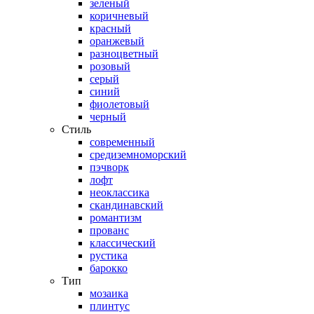
зеленый
коричневый
красный
оранжевый
разноцветный
розовый
серый
синий
фиолетовый
черный
Стиль
современный
средиземноморский
пэчворк
лофт
неоклассика
скандинавский
романтизм
прованс
классический
рустика
барокко
Тип
мозаика
плинтус