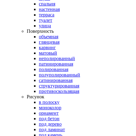
спальня
настенная
терраса
туалет
улица
Поверхность
объемная
глянцевая
карвинг
матовый
неполированный
патинированная
полированная
полуполированный
сатинированная
структурированная
противоскользящая
Рисунок
в полоску
моноколор
орнамент
под бетон
под дерево
под ламинат
под камень