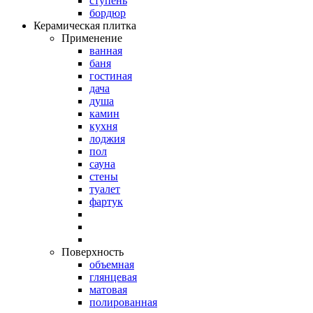
ступень
бордюр
Керамическая плитка
Применение
ванная
баня
гостиная
дача
душа
камин
кухня
лоджия
пол
сауна
стены
туалет
фартук
Поверхность
объемная
глянцевая
матовая
полированная