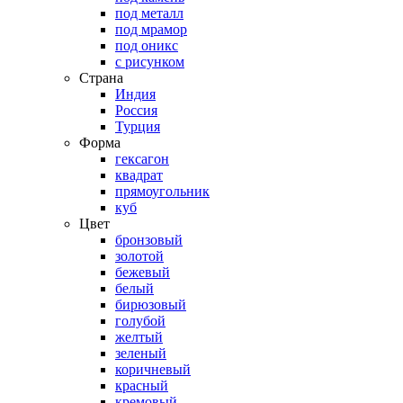
под металл
под мрамор
под оникс
с рисунком
Страна
Индия
Россия
Турция
Форма
гексагон
квадрат
прямоугольник
куб
Цвет
бронзовый
золотой
бежевый
белый
бирюзовый
голубой
желтый
зеленый
коричневый
красный
кремовый