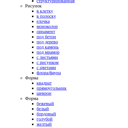
структурированная
Рисунок
в клетку
в полоску
елочка
моноколор
орнамент
под бетон
под дерево
под камень
под мрамор
с листьями
с рисунком
с цветами
флора/фауна
Форма
квадрат
прямоугольник
шеврон
Форма
бежевый
белый
бордовый
голубой
желтый