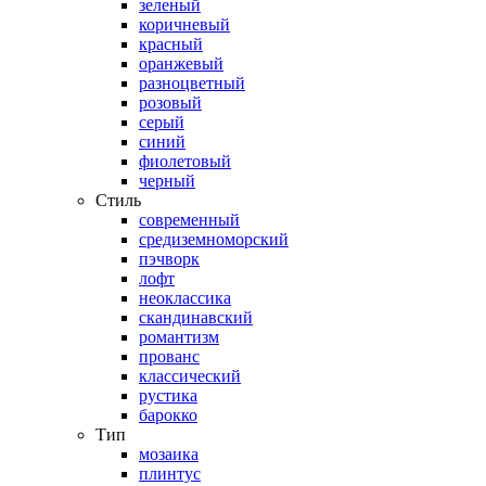
зеленый
коричневый
красный
оранжевый
разноцветный
розовый
серый
синий
фиолетовый
черный
Стиль
современный
средиземноморский
пэчворк
лофт
неоклассика
скандинавский
романтизм
прованс
классический
рустика
барокко
Тип
мозаика
плинтус