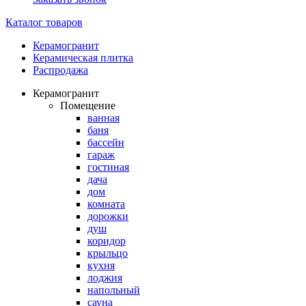
Каталог товаров
Керамогранит
Керамическая плитка
Распродажа
Керамогранит
Помещение
ванная
баня
бассейн
гараж
гостиная
дача
дом
комната
дорожки
душ
коридор
крыльцо
кухня
лоджия
напольный
сауна