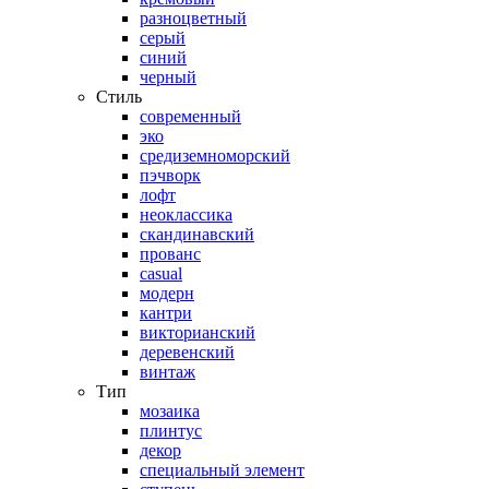
разноцветный
серый
синий
черный
Стиль
современный
эко
средиземноморский
пэчворк
лофт
неоклассика
скандинавский
прованс
casual
модерн
кантри
викторианский
деревенский
винтаж
Тип
мозаика
плинтус
декор
специальный элемент