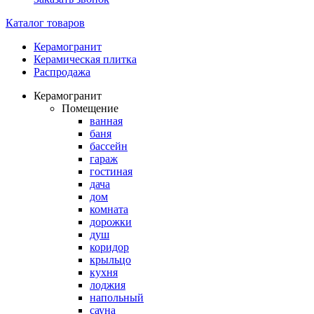
Каталог товаров
Керамогранит
Керамическая плитка
Распродажа
Керамогранит
Помещение
ванная
баня
бассейн
гараж
гостиная
дача
дом
комната
дорожки
душ
коридор
крыльцо
кухня
лоджия
напольный
сауна