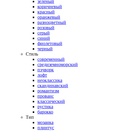
зеленый
коричневый
красный
оранжевый
разноцветный
розовый
серый
синий
фиолетовый
черный
Стиль
современный
средиземноморский
пэчворк
лофт
неоклассика
скандинавский
романтизм
прованс
классический
рустика
барокко
Тип
мозаика
плинтус