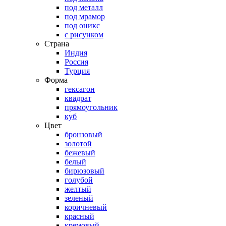
под металл
под мрамор
под оникс
с рисунком
Страна
Индия
Россия
Турция
Форма
гексагон
квадрат
прямоугольник
куб
Цвет
бронзовый
золотой
бежевый
белый
бирюзовый
голубой
желтый
зеленый
коричневый
красный
кремовый