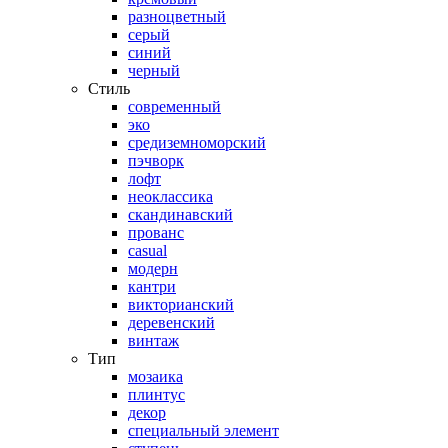
разноцветный
серый
синий
черный
Стиль
современный
эко
средиземноморский
пэчворк
лофт
неоклассика
скандинавский
прованс
casual
модерн
кантри
викторианский
деревенский
винтаж
Тип
мозаика
плинтус
декор
специальный элемент