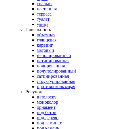
спальня
настенная
терраса
туалет
улица
Поверхность
объемная
глянцевая
карвинг
матовый
неполированный
патинированная
полированная
полуполированный
сатинированная
структурированная
противоскользящая
Рисунок
в полоску
моноколор
орнамент
под бетон
под дерево
под ламинат
под камень