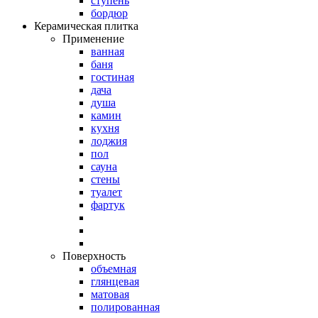
ступень
бордюр
Керамическая плитка
Применение
ванная
баня
гостиная
дача
душа
камин
кухня
лоджия
пол
сауна
стены
туалет
фартук
Поверхность
объемная
глянцевая
матовая
полированная