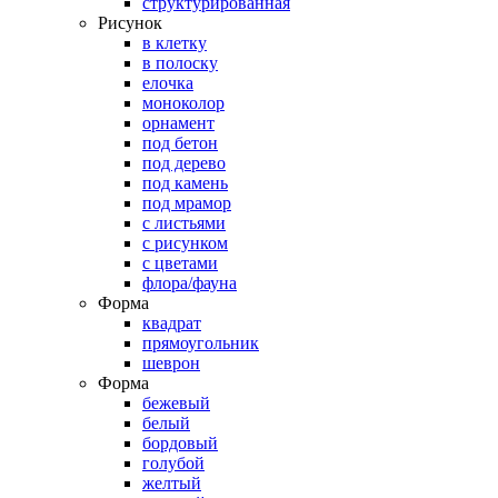
структурированная
Рисунок
в клетку
в полоску
елочка
моноколор
орнамент
под бетон
под дерево
под камень
под мрамор
с листьями
с рисунком
с цветами
флора/фауна
Форма
квадрат
прямоугольник
шеврон
Форма
бежевый
белый
бордовый
голубой
желтый