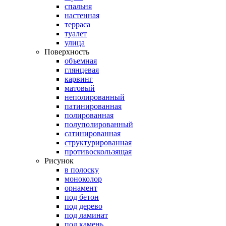
спальня
настенная
терраса
туалет
улица
Поверхность
объемная
глянцевая
карвинг
матовый
неполированный
патинированная
полированная
полуполированный
сатинированная
структурированная
противоскользящая
Рисунок
в полоску
моноколор
орнамент
под бетон
под дерево
под ламинат
под камень