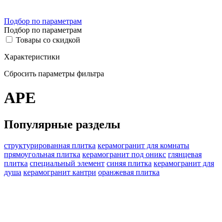
Подбор по параметрам
Подбор по параметрам
Товары со скидкой
Характеристики
Сбросить параметры фильтра
APE
Популярные разделы
структурированная плитка
керамогранит для комнаты
прямоугольная плитка
керамогранит под оникс
глянцевая
плитка
специальный элемент
синяя плитка
керамогранит для
душа
керамогранит кантри
оранжевая плитка