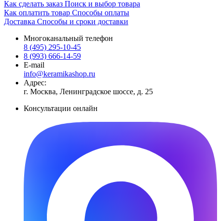
Как сделать заказ
Поиск и выбор товара
Как оплатить товар
Способы оплаты
Доставка
Способы и сроки доставки
Многоканальный телефон
8 (495) 295-10-45
8 (993) 666-14-59
E-mail
info@keramikashop.ru
Адрес:
г. Москва, Ленинградское шоссе, д. 25
Консультации онлайн