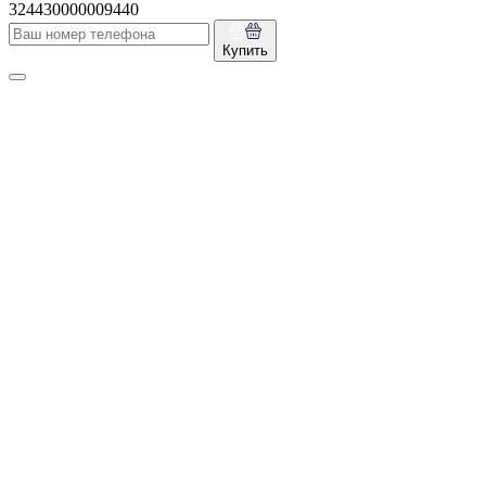
324430000009440
Купить