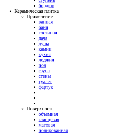
ступень
бордюр
Керамическая плитка
Применение
ванная
баня
гостиная
дача
душа
камин
кухня
лоджия
пол
сауна
стены
туалет
фартук
Поверхность
объемная
глянцевая
матовая
полированная