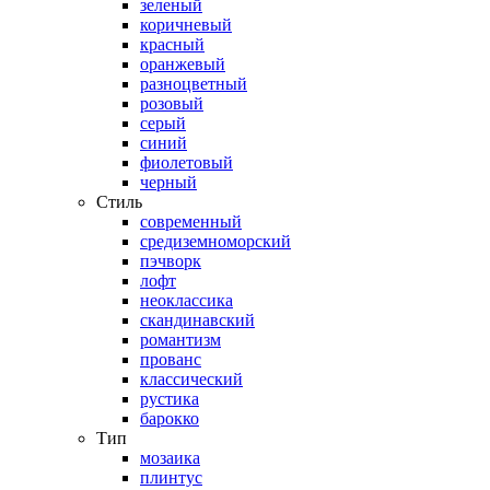
зеленый
коричневый
красный
оранжевый
разноцветный
розовый
серый
синий
фиолетовый
черный
Стиль
современный
средиземноморский
пэчворк
лофт
неоклассика
скандинавский
романтизм
прованс
классический
рустика
барокко
Тип
мозаика
плинтус