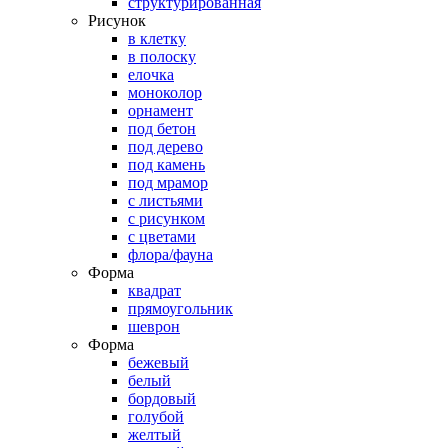
структурированная
Рисунок
в клетку
в полоску
елочка
моноколор
орнамент
под бетон
под дерево
под камень
под мрамор
с листьями
с рисунком
с цветами
флора/фауна
Форма
квадрат
прямоугольник
шеврон
Форма
бежевый
белый
бордовый
голубой
желтый