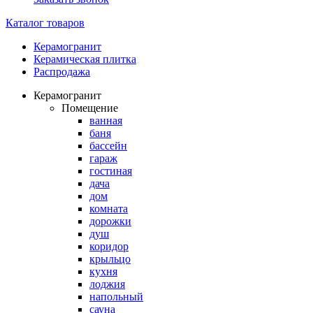
Каталог товаров
Керамогранит
Керамическая плитка
Распродажа
Керамогранит
Помещение
ванная
баня
бассейн
гараж
гостиная
дача
дом
комната
дорожки
душ
коридор
крыльцо
кухня
лоджия
напольный
сауна