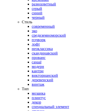
разноцветный
серый
синий
черный
Стиль
современный
эко
средиземноморский
пэчворк
лофт
неоклассика
скандинавский
прованс
casual
модерн
кантри
викторианский
деревенский
винтаж
Тип
мозаика
плинтус
декор
специальный элемент