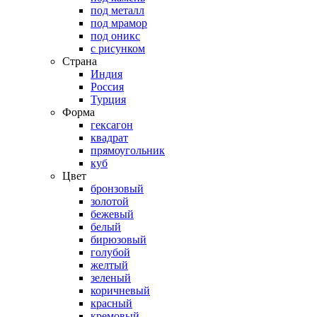
под металл
под мрамор
под оникс
с рисунком
Страна
Индия
Россия
Турция
Форма
гексагон
квадрат
прямоугольник
куб
Цвет
бронзовый
золотой
бежевый
белый
бирюзовый
голубой
желтый
зеленый
коричневый
красный
кремовый