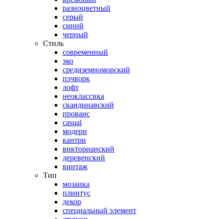
разноцветный
серый
синий
черный
Стиль
современный
эко
средиземноморский
пэчворк
лофт
неоклассика
скандинавский
прованс
casual
модерн
кантри
викторианский
деревенский
винтаж
Тип
мозаика
плинтус
декор
специальный элемент