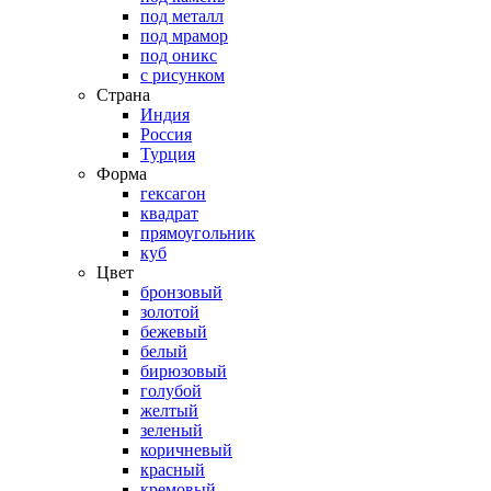
под металл
под мрамор
под оникс
с рисунком
Страна
Индия
Россия
Турция
Форма
гексагон
квадрат
прямоугольник
куб
Цвет
бронзовый
золотой
бежевый
белый
бирюзовый
голубой
желтый
зеленый
коричневый
красный
кремовый