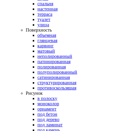
спальня
настенная
терраса
туалет
улица
Поверхность
объемная
глянцевая
карвинг
матовый
неполированный
патинированная
полированная
полуполированный
сатинированная
структурированная
противоскользящая
Рисунок
в полоску
моноколор
орнамент
под бетон
под дерево
под ламинат
под камень