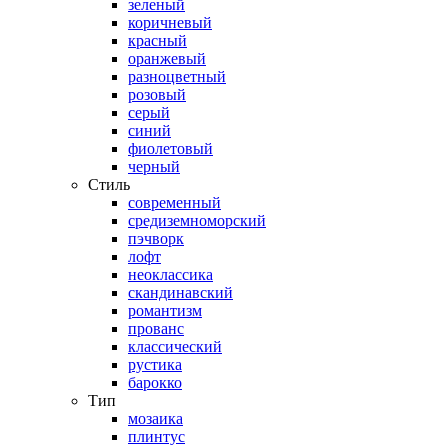
зеленый
коричневый
красный
оранжевый
разноцветный
розовый
серый
синий
фиолетовый
черный
Стиль
современный
средиземноморский
пэчворк
лофт
неоклассика
скандинавский
романтизм
прованс
классический
рустика
барокко
Тип
мозаика
плинтус