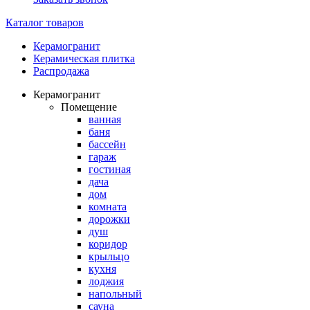
Каталог товаров
Керамогранит
Керамическая плитка
Распродажа
Керамогранит
Помещение
ванная
баня
бассейн
гараж
гостиная
дача
дом
комната
дорожки
душ
коридор
крыльцо
кухня
лоджия
напольный
сауна