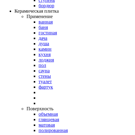
ступень
бордюр
Керамическая плитка
Применение
ванная
баня
гостиная
дача
душа
камин
кухня
лоджия
пол
сауна
стены
туалет
фартук
Поверхность
объемная
глянцевая
матовая
полированная