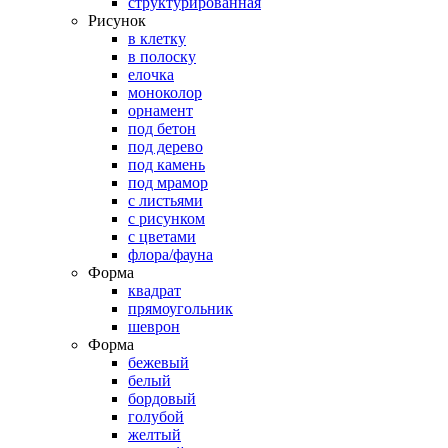
структурированная
Рисунок
в клетку
в полоску
елочка
моноколор
орнамент
под бетон
под дерево
под камень
под мрамор
с листьями
с рисунком
с цветами
флора/фауна
Форма
квадрат
прямоугольник
шеврон
Форма
бежевый
белый
бордовый
голубой
желтый