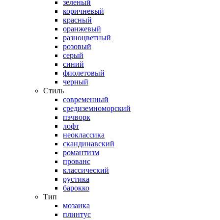
зеленый
коричневый
красный
оранжевый
разноцветный
розовый
серый
синий
фиолетовый
черный
Стиль
современный
средиземноморский
пэчворк
лофт
неоклассика
скандинавский
романтизм
прованс
классический
рустика
барокко
Тип
мозаика
плинтус