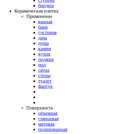
ступень
бордюр
Керамическая плитка
Применение
ванная
баня
гостиная
дача
душа
камин
кухня
лоджия
пол
сауна
стены
туалет
фартук
Поверхность
объемная
глянцевая
матовая
полированная