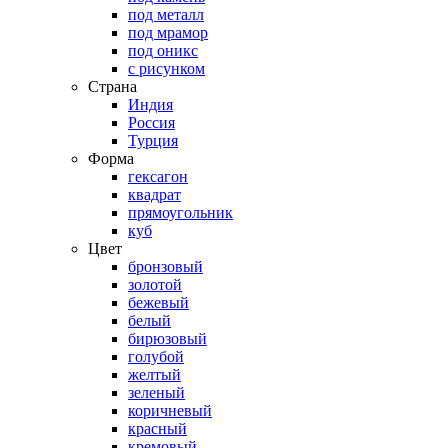
под металл
под мрамор
под оникс
с рисунком
Страна
Индия
Россия
Турция
Форма
гексагон
квадрат
прямоугольник
куб
Цвет
бронзовый
золотой
бежевый
белый
бирюзовый
голубой
желтый
зеленый
коричневый
красный
кремовый