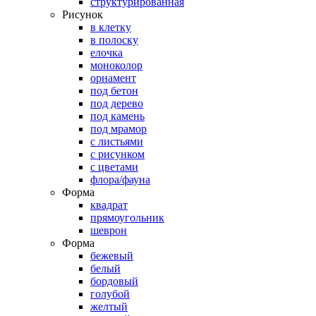
структурированная
Рисунок
в клетку
в полоску
елочка
моноколор
орнамент
под бетон
под дерево
под камень
под мрамор
с листьями
с рисунком
с цветами
флора/фауна
Форма
квадрат
прямоугольник
шеврон
Форма
бежевый
белый
бордовый
голубой
желтый