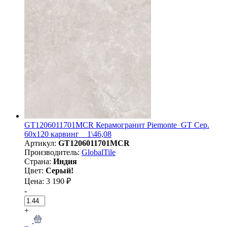
GT1206011701MCR Керамогранит Piemonte_GT Сер.
60x120 карвинг _ 1\46,08
Артикул:
GT1206011701MCR
Производитель:
GlobalTile
Страна:
Индия
Цвет:
Серый!
Цена: 3 190 ₽
-
+