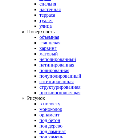
спальня
настенная
терраса
туалет
улица
Поверхность
объемная
глянцевая
карвинг
матовый
неполированный
патинированная
полированная
полуполированный
сатинированная
структурированная
противоскользящая
Рисунок
в полоску
моноколор
орнамент
под бетон
под дерево
под ламинат
под камень