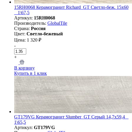
15RH0068 Керамогранит Richard_GT Светло-беж. 15x60
_ 1\67,5
Артикул:
15RH0068
Производитель:
GlobalTile
Страна:
Россия
Цвет:
Светло-бежевый
Цена: 1 320 ₽
-
+
В корзину
Купить в 1 клик
GT179VG Керамогранит Slumber_GT Серый 14,7x59,4 _
1\65,5
Артикул:
GT179VG