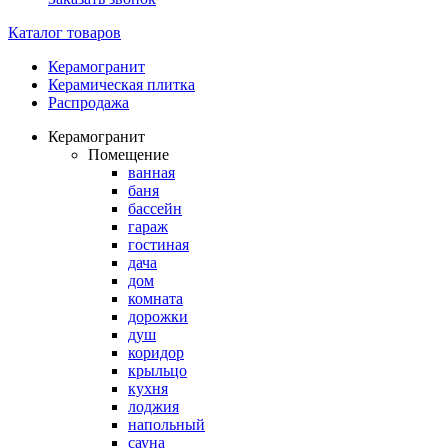
Каталог товаров
Керамогранит
Керамическая плитка
Распродажа
Керамогранит
Помещение
ванная
баня
бассейн
гараж
гостиная
дача
дом
комната
дорожки
душ
коридор
крыльцо
кухня
лоджия
напольный
сауна