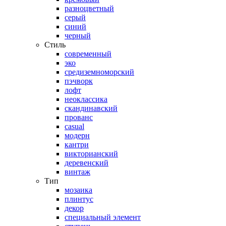
разноцветный
серый
синий
черный
Стиль
современный
эко
средиземноморский
пэчворк
лофт
неоклассика
скандинавский
прованс
casual
модерн
кантри
викторианский
деревенский
винтаж
Тип
мозаика
плинтус
декор
специальный элемент