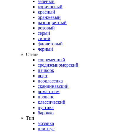
зеленый
коричневый
красный
оранжевый
разноцветный
розовый
серый
синий
фиолетовый
черный
Стиль
современный
средиземноморский
пэчворк
лофт
неоклассика
скандинавский
романтизм
прованс
классический
рустика
барокко
Тип
мозаика
плинтус