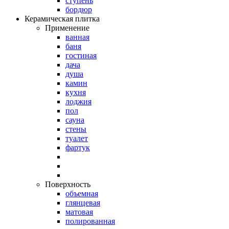
ступень
бордюр
Керамическая плитка
Применение
ванная
баня
гостиная
дача
душа
камин
кухня
лоджия
пол
сауна
стены
туалет
фартук
Поверхность
объемная
глянцевая
матовая
полированная