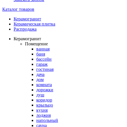
Каталог товаров
Керамогранит
Керамическая плитка
Распродажа
Керамогранит
Помещение
ванная
баня
бассейн
гараж
гостиная
дача
дом
комната
дорожки
душ
коридор
крыльцо
кухня
лоджия
напольный
сауна