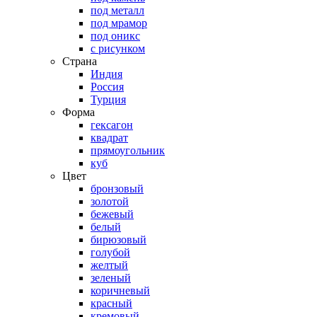
под металл
под мрамор
под оникс
с рисунком
Страна
Индия
Россия
Турция
Форма
гексагон
квадрат
прямоугольник
куб
Цвет
бронзовый
золотой
бежевый
белый
бирюзовый
голубой
желтый
зеленый
коричневый
красный
кремовый