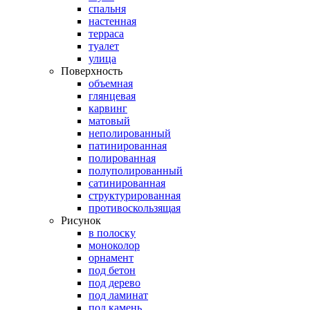
спальня
настенная
терраса
туалет
улица
Поверхность
объемная
глянцевая
карвинг
матовый
неполированный
патинированная
полированная
полуполированный
сатинированная
структурированная
противоскользящая
Рисунок
в полоску
моноколор
орнамент
под бетон
под дерево
под ламинат
под камень