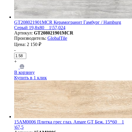
GT208021901MСR Керамогранит Гамбург / Hamburg
Серый 19,8x80 _ 1\57,024
Артикул:
GT208021901MСR
Производитель:
GlobalTile
Цена: 2 150 ₽
-
+
В корзину
Купить в 1 клик
15AM0006 Плитка грес глаз. Amare GT Беж. 15*60 _ 1
\67,5