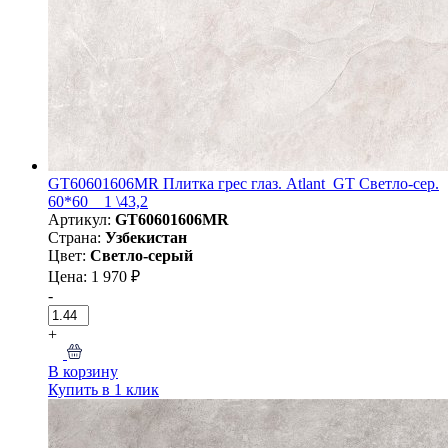
GT60601606MR Плитка грес глаз. Atlant_GT Светло-сер.
60*60 _ 1 \43,2
Артикул:
GT60601606MR
Страна:
Узбекистан
Цвет:
Светло-серый
Цена: 1 970 ₽
-
+
В корзину
Купить в 1 клик