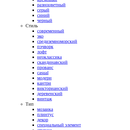
разноцветный
серый
синий
черный
Стиль
современный
эко
средиземноморский
пэчворк
лофт
неоклассика
скандинавский
прованс
casual
модерн
кантри
викторианский
деревенский
винтаж
Тип
мозаика
плинтус
декор
специальный элемент