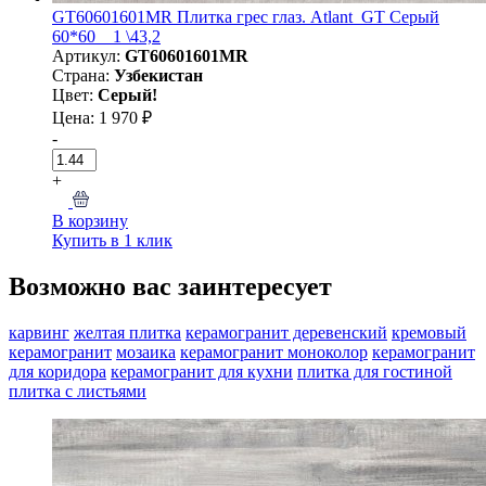
GT60601601MR Плитка грес глаз. Atlant_GT Серый
60*60 _ 1 \43,2
Артикул:
GT60601601MR
Страна:
Узбекистан
Цвет:
Серый!
Цена: 1 970 ₽
-
+
В корзину
Купить в 1 клик
Возможно вас заинтересует
карвинг
желтая плитка
керамогранит деревенский
кремовый
керамогранит
мозаика
керамогранит моноколор
керамогранит
для коридора
керамогранит для кухни
плитка для гостиной
плитка с листьями