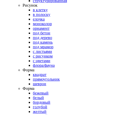
структурированная
Рисунок
в клетку
в полоску
елочка
моноколор
орнамент
под бетон
под дерево
под камень
под мрамор
с листьями
с рисунком
с цветами
флора/фауна
Форма
квадрат
прямоугольник
шеврон
Форма
бежевый
белый
бордовый
голубой
желтый