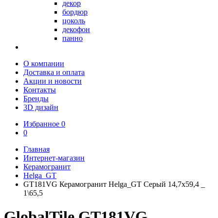
декор
бордюр
цоколь
декофон
панно
О компании
Доставка и оплата
Акции и новости
Контакты
Бренды
3D дизайн
Избранное
0
0
Главная
Интернет-магазин
Керамогранит
Helga_GT
GT181VG Керамогранит Helga_GT Серый 14,7x59,4 _
1\65,5
GlobalTile GT181VG