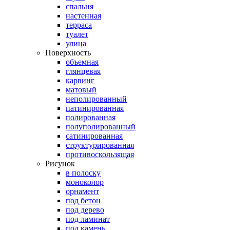
спальня
настенная
терраса
туалет
улица
Поверхность
объемная
глянцевая
карвинг
матовый
неполированный
патинированная
полированная
полуполированный
сатинированная
структурированная
противоскользящая
Рисунок
в полоску
моноколор
орнамент
под бетон
под дерево
под ламинат
под камень