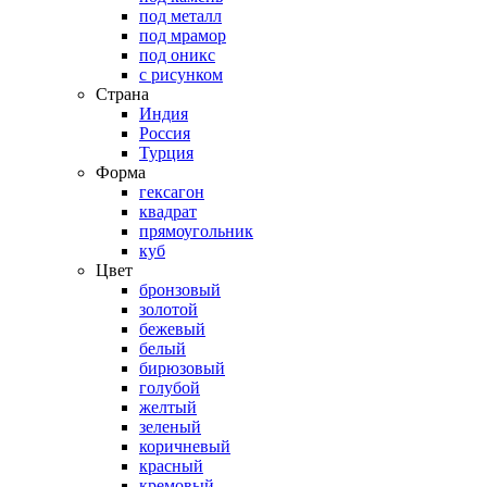
под металл
под мрамор
под оникс
с рисунком
Страна
Индия
Россия
Турция
Форма
гексагон
квадрат
прямоугольник
куб
Цвет
бронзовый
золотой
бежевый
белый
бирюзовый
голубой
желтый
зеленый
коричневый
красный
кремовый