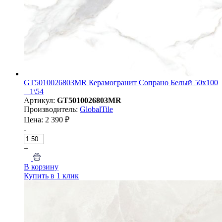
GT5010026803MR Керамогранит Сопрано Белый 50x100
_ 1\54
Артикул:
GT5010026803MR
Производитель:
GlobalTile
Цена: 2 390 ₽
-
+
В корзину
Купить в 1 клик