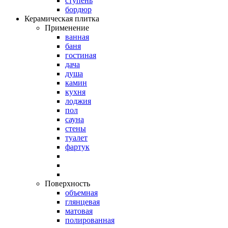
ступень
бордюр
Керамическая плитка
Применение
ванная
баня
гостиная
дача
душа
камин
кухня
лоджия
пол
сауна
стены
туалет
фартук
Поверхность
объемная
глянцевая
матовая
полированная