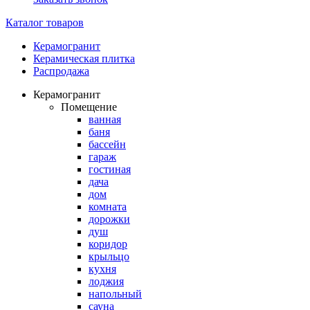
Каталог товаров
Керамогранит
Керамическая плитка
Распродажа
Керамогранит
Помещение
ванная
баня
бассейн
гараж
гостиная
дача
дом
комната
дорожки
душ
коридор
крыльцо
кухня
лоджия
напольный
сауна