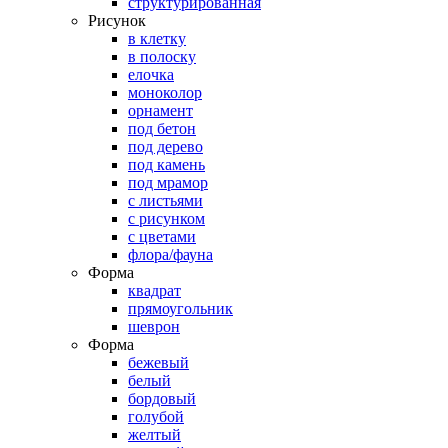
структурированная
Рисунок
в клетку
в полоску
елочка
моноколор
орнамент
под бетон
под дерево
под камень
под мрамор
с листьями
с рисунком
с цветами
флора/фауна
Форма
квадрат
прямоугольник
шеврон
Форма
бежевый
белый
бордовый
голубой
желтый