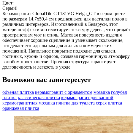
Цвет:
Серый!
Керамогранит GlobalTile GT181VG Helga_GT в сером цвете
по размерам 14,7x59,4 см предназначен для настилки полов в
различных интерьеров. Изготовленный в Беларуси, этот
материал эффективно имитирует текстуру дерева, что придаёт
пространствам уют и стиль. Матовая поверхность изделия
обеспечивает хорошее сцепление и уменьшает скольжение,
что делает его идеальным для жилых и коммерческих
помещений. Напольное покрытие подходит для спален,
гостиных, кухонь и офисов, создавая гармоничную атмосферу
в любом пространстве. Прочная структура гарантирует
долговечность и легкость в уходе.
Возможно вас заинтересует
объеная плитка
керамогранит с орнаментом
мозаика
голубая
плитка
классическая плитка
керамогранит для ванной
керамогранитная мозаика
плитка для туалета
серая плитка
оранжевая плитка