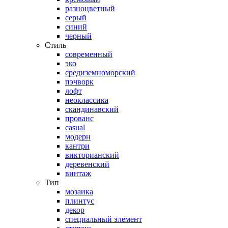
разноцветный
серый
синий
черный
Стиль
современный
эко
средиземноморский
пэчворк
лофт
неоклассика
скандинавский
прованс
casual
модерн
кантри
викторианский
деревенский
винтаж
Тип
мозаика
плинтус
декор
специальный элемент