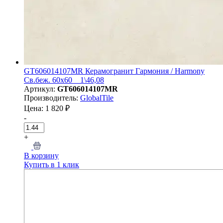
GT606014107MR Керамогранит Гармония / Harmony
Св.беж. 60x60 _ 1\46,08
Артикул:
GT606014107MR
Производитель:
GlobalTile
Цена: 1 820 ₽
-
+
В корзину
Купить в 1 клик