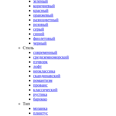
зеленый
коричневый
красный
оранжевый
разноцветный
розовый
серый
синий
фиолетовый
черный
Стиль
современный
средиземноморский
пэчворк
лофт
неоклассика
скандинавский
романтизм
прованс
классический
рустика
барокко
Тип
мозаика
плинтус