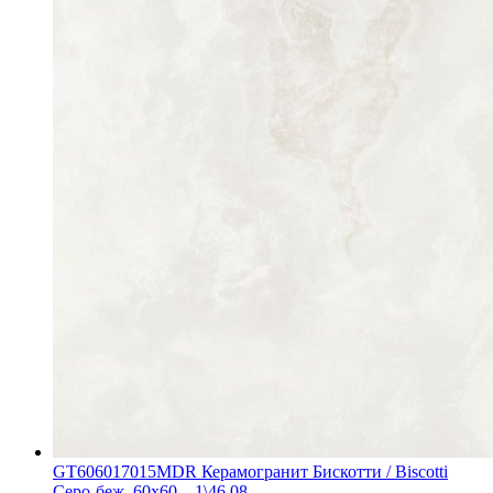
GT606017015MDR Керамогранит Бискотти / Biscotti
Серо-беж. 60x60 _ 1\46,08