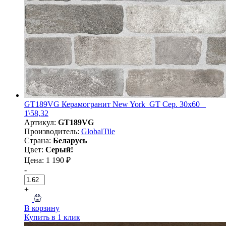
GT189VG Керамогранит New York_GT Сер. 30x60 _
1\58,32
Артикул:
GT189VG
Производитель:
GlobalTile
Страна:
Беларусь
Цвет:
Серый!
Цена: 1 190 ₽
-
+
В корзину
Купить в 1 клик