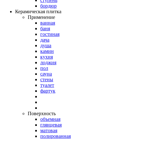
ступень
бордюр
Керамическая плитка
Применение
ванная
баня
гостиная
дача
душа
камин
кухня
лоджия
пол
сауна
стены
туалет
фартук
Поверхность
объемная
глянцевая
матовая
полированная