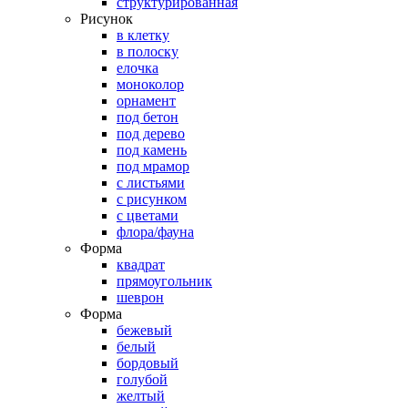
структурированная
Рисунок
в клетку
в полоску
елочка
моноколор
орнамент
под бетон
под дерево
под камень
под мрамор
с листьями
с рисунком
с цветами
флора/фауна
Форма
квадрат
прямоугольник
шеврон
Форма
бежевый
белый
бордовый
голубой
желтый