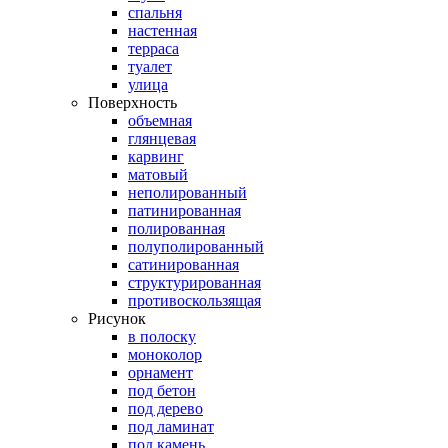
спальня
настенная
терраса
туалет
улица
Поверхность
объемная
глянцевая
карвинг
матовый
неполированный
патинированная
полированная
полуполированный
сатинированная
структурированная
противоскользящая
Рисунок
в полоску
моноколор
орнамент
под бетон
под дерево
под ламинат
под камень