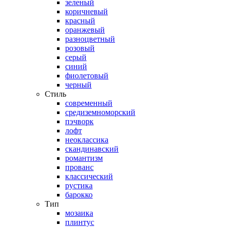
зеленый
коричневый
красный
оранжевый
разноцветный
розовый
серый
синий
фиолетовый
черный
Стиль
современный
средиземноморский
пэчворк
лофт
неоклассика
скандинавский
романтизм
прованс
классический
рустика
барокко
Тип
мозаика
плинтус