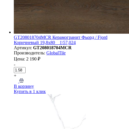
GT208018704MСR Керамогранит Фьорд / Fjord
Коричневый 19,8x80 _ 1\57,024
Артикул:
GT208018704MСR
Производитель:
GlobalTile
Цена: 2 190 ₽
-
+
В корзину
Купить в 1 клик