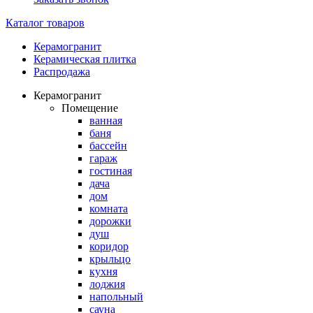
Каталог товаров
Керамогранит
Керамическая плитка
Распродажа
Керамогранит
Помещение
ванная
баня
бассейн
гараж
гостиная
дача
дом
комната
дорожки
душ
коридор
крыльцо
кухня
лоджия
напольный
сауна