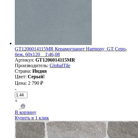
GT1206014115MR Керамогранит Harmony_GT Серо-
беж. 60x120 _ 1\46,08
Артикул:
GT1206014115MR
Производитель:
GlobalTile
Страна:
Индия
Цвет:
Серый!
Цена: 2 790 ₽
-
+
В корзину
Купить в 1 клик