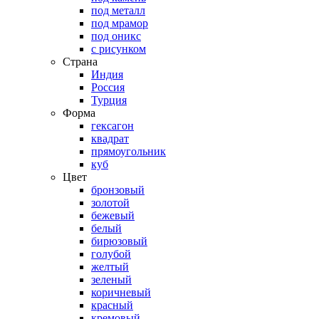
под металл
под мрамор
под оникс
с рисунком
Страна
Индия
Россия
Турция
Форма
гексагон
квадрат
прямоугольник
куб
Цвет
бронзовый
золотой
бежевый
белый
бирюзовый
голубой
желтый
зеленый
коричневый
красный
кремовый