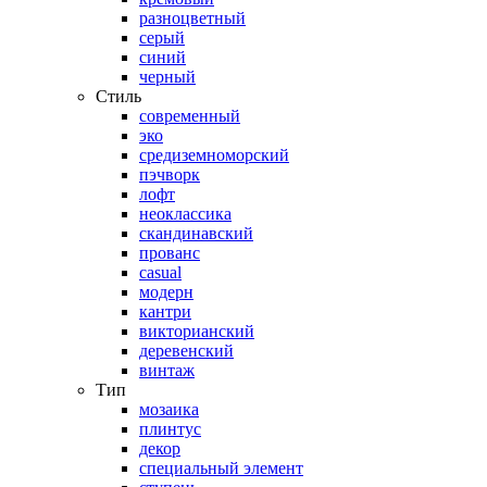
разноцветный
серый
синий
черный
Стиль
современный
эко
средиземноморский
пэчворк
лофт
неоклассика
скандинавский
прованс
casual
модерн
кантри
викторианский
деревенский
винтаж
Тип
мозаика
плинтус
декор
специальный элемент