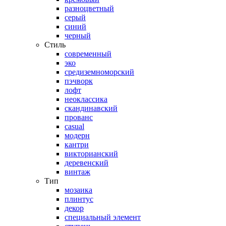
разноцветный
серый
синий
черный
Стиль
современный
эко
средиземноморский
пэчворк
лофт
неоклассика
скандинавский
прованс
casual
модерн
кантри
викторианский
деревенский
винтаж
Тип
мозаика
плинтус
декор
специальный элемент