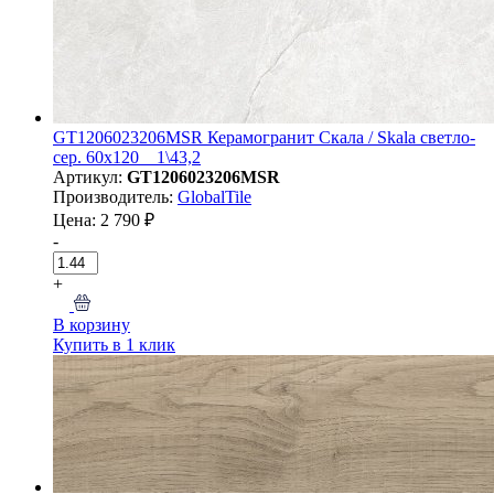
GT1206023206MSR Керамогранит Скала / Skala светло-
сер. 60x120 _ 1\43,2
Артикул:
GT1206023206MSR
Производитель:
GlobalTile
Цена: 2 790 ₽
-
+
В корзину
Купить в 1 клик