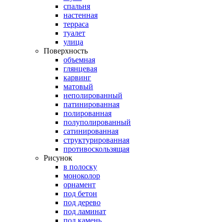
спальня
настенная
терраса
туалет
улица
Поверхность
объемная
глянцевая
карвинг
матовый
неполированный
патинированная
полированная
полуполированный
сатинированная
структурированная
противоскользящая
Рисунок
в полоску
моноколор
орнамент
под бетон
под дерево
под ламинат
под камень