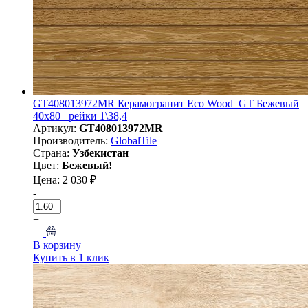
GT408013972MR Керамогранит Eco Wood_GT Бежевый
40x80 _рейки 1\38,4
Артикул:
GT408013972MR
Производитель:
GlobalTile
Страна:
Узбекистан
Цвет:
Бежевый!
Цена: 2 030 ₽
-
+
В корзину
Купить в 1 клик