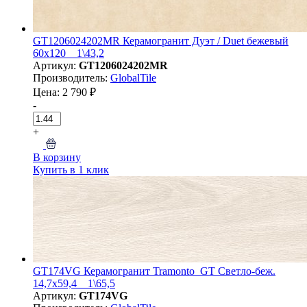
GT1206024202MR Керамогранит Дуэт / Duet бежевый
60x120 _ 1\43,2
Артикул:
GT1206024202MR
Производитель:
GlobalTile
Цена: 2 790 ₽
-
+
В корзину
Купить в 1 клик
GT174VG Керамогранит Tramonto_GT Светло-беж.
14,7x59,4 _ 1\65,5
Артикул:
GT174VG