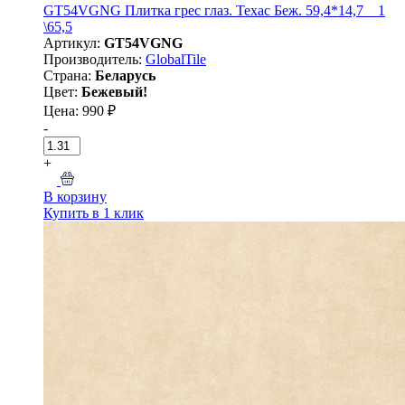
GT54VGNG Плитка грес глаз. Техас Беж. 59,4*14,7 _ 1
\65,5
Артикул:
GT54VGNG
Производитель:
GlobalTile
Страна:
Беларусь
Цвет:
Бежевый!
Цена: 990 ₽
-
+
В корзину
Купить в 1 клик