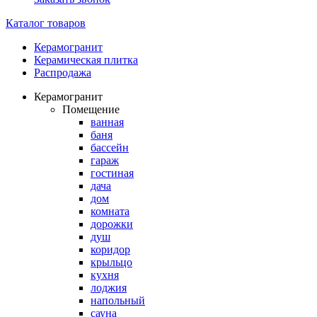
Каталог товаров
Керамогранит
Керамическая плитка
Распродажа
Керамогранит
Помещение
ванная
баня
бассейн
гараж
гостиная
дача
дом
комната
дорожки
душ
коридор
крыльцо
кухня
лоджия
напольный
сауна