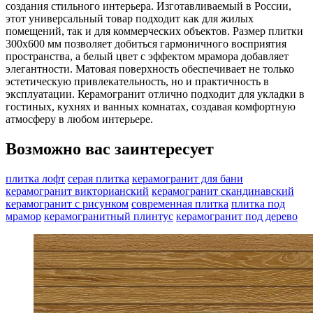
создания стильного интерьера. Изготавливаемый в России,
этот универсальный товар подходит как для жилых
помещений, так и для коммерческих объектов. Размер плитки
300x600 мм позволяет добиться гармоничного восприятия
пространства, а белый цвет с эффектом мрамора добавляет
элегантности. Матовая поверхность обеспечивает не только
эстетическую привлекательность, но и практичность в
эксплуатации. Керамогранит отлично подходит для укладки в
гостиных, кухнях и ванных комнатах, создавая комфортную
атмосферу в любом интерьере.
Возможно вас заинтересует
плитка лофт
серая плитка
керамогранит для бани
керамогранит викторианский
керамогранит скандинавский
керамогранит с рисунком
современная плитка
плитка под
мрамор
керамогранитный плинтус
керамогранит под дерево