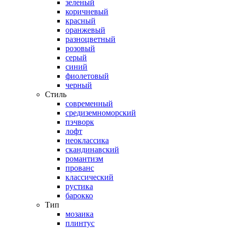
зеленый
коричневый
красный
оранжевый
разноцветный
розовый
серый
синий
фиолетовый
черный
Стиль
современный
средиземноморский
пэчворк
лофт
неоклассика
скандинавский
романтизм
прованс
классический
рустика
барокко
Тип
мозаика
плинтус