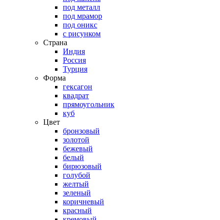
под металл
под мрамор
под оникс
с рисунком
Страна
Индия
Россия
Турция
Форма
гексагон
квадрат
прямоугольник
куб
Цвет
бронзовый
золотой
бежевый
белый
бирюзовый
голубой
желтый
зеленый
коричневый
красный
кремовый