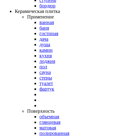
ступень
бордюр
Керамическая плитка
Применение
ванная
баня
гостиная
дача
душа
камин
кухня
лоджия
пол
сауна
стены
туалет
фартук
Поверхность
объемная
глянцевая
матовая
полированная