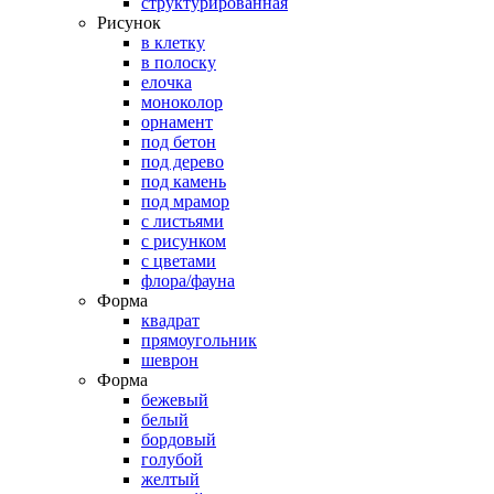
структурированная
Рисунок
в клетку
в полоску
елочка
моноколор
орнамент
под бетон
под дерево
под камень
под мрамор
с листьями
с рисунком
с цветами
флора/фауна
Форма
квадрат
прямоугольник
шеврон
Форма
бежевый
белый
бордовый
голубой
желтый