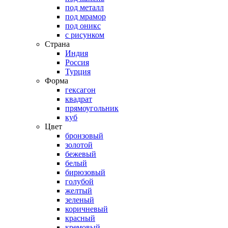
под металл
под мрамор
под оникс
с рисунком
Страна
Индия
Россия
Турция
Форма
гексагон
квадрат
прямоугольник
куб
Цвет
бронзовый
золотой
бежевый
белый
бирюзовый
голубой
желтый
зеленый
коричневый
красный
кремовый