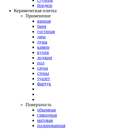
ступень
бордюр
Керамическая плитка
Применение
ванная
баня
гостиная
дача
душа
камин
кухня
лоджия
пол
сауна
стены
туалет
фартук
Поверхность
объемная
глянцевая
матовая
полированная