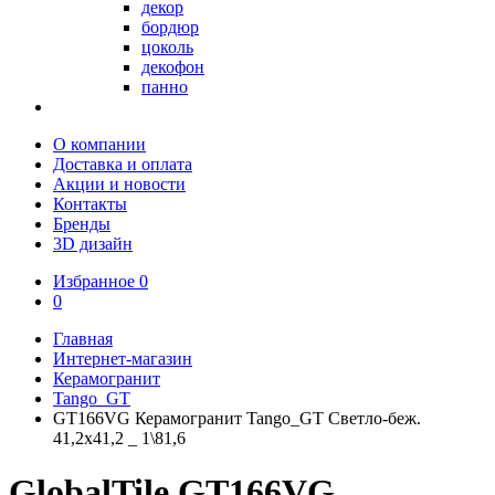
декор
бордюр
цоколь
декофон
панно
О компании
Доставка и оплата
Акции и новости
Контакты
Бренды
3D дизайн
Избранное
0
0
Главная
Интернет-магазин
Керамогранит
Tango_GT
GT166VG Керамогранит Tango_GT Светло-беж.
41,2x41,2 _ 1\81,6
GlobalTile GT166VG