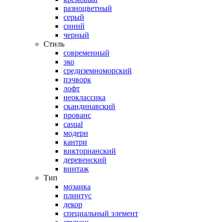
разноцветный
серый
синий
черный
Стиль
современный
эко
средиземноморский
пэчворк
лофт
неоклассика
скандинавский
прованс
casual
модерн
кантри
викторианский
деревенский
винтаж
Тип
мозаика
плинтус
декор
специальный элемент