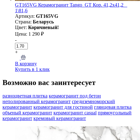
GT165VG Керамогранит Tango_GT Кор. 41,2x41,2 _
1\81,6
Артикул:
GT165VG
Страна:
Беларусь
Цвет:
Коричневый!
Цена: 1 290 ₽
-
+
В корзину
Купить в 1 клик
Возможно вас заинтересует
разноцветная плитка
керамогранит под бетон
неполированный керамогранит
средиземноморский
керамогранит
керамогранит для гостиной
глянцевая плитка
объеный керамогранит
керамогранит casual
прямоугольный
керамогранит
кремовый керамогранит