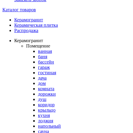
Каталог товаров
Керамогранит
Керамическая плитка
Распродажа
Керамогранит
Помещение
ванная
баня
бассейн
гараж
гостиная
дача
дом
комната
дорожки
душ
коридор
крыльцо
кухня
лоджия
напольный
сауна