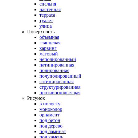
спальня
настенная
терраса
туалет
улица
Поверхность
объемная
глянцевая
карвинг
матовый
неполированный
патинированная
полированная
полуполированный
сатинированная
структурированная
противоскользящая
Рисунок
в полоску
моноколор
орнамент
под бетон
под дерево
под ламинат
под камень