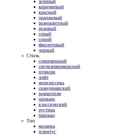
зеленый
коричневый
красный
оранжевый
разноцветный
розовый
серый
синий
фиолетовый
черный
Стиль
современный
средиземноморский
пэчворк
лофт
неоклассика
скандинавский
романтизм
прованс
классический
рустика
барокко
Тип
мозаика
плинтус