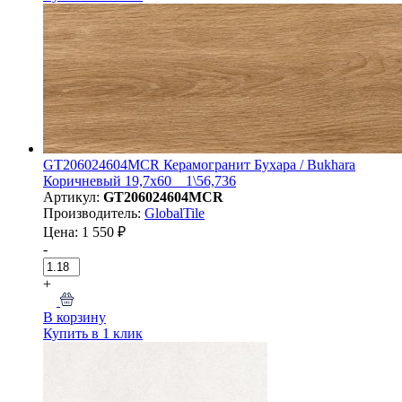
GT206024604MCR Керамогранит Бухара / Bukhara
Коричневый 19,7x60 _ 1\56,736
Артикул:
GT206024604MCR
Производитель:
GlobalTile
Цена: 1 550 ₽
-
+
В корзину
Купить в 1 клик