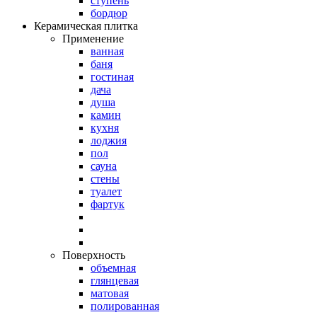
ступень
бордюр
Керамическая плитка
Применение
ванная
баня
гостиная
дача
душа
камин
кухня
лоджия
пол
сауна
стены
туалет
фартук
Поверхность
объемная
глянцевая
матовая
полированная