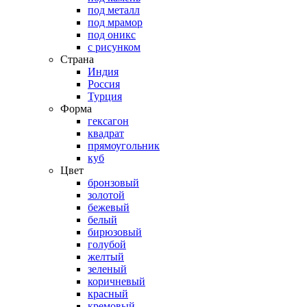
под металл
под мрамор
под оникс
с рисунком
Страна
Индия
Россия
Турция
Форма
гексагон
квадрат
прямоугольник
куб
Цвет
бронзовый
золотой
бежевый
белый
бирюзовый
голубой
желтый
зеленый
коричневый
красный
кремовый