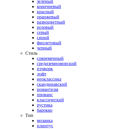
зеленый
коричневый
красный
оранжевый
разноцветный
розовый
серый
синий
фиолетовый
черный
Стиль
современный
средиземноморский
пэчворк
лофт
неоклассика
скандинавский
романтизм
прованс
классический
рустика
барокко
Тип
мозаика
плинтус