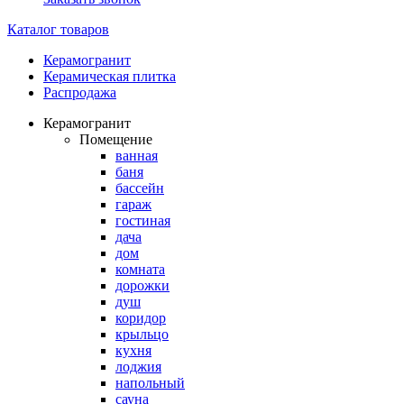
Каталог товаров
Керамогранит
Керамическая плитка
Распродажа
Керамогранит
Помещение
ванная
баня
бассейн
гараж
гостиная
дача
дом
комната
дорожки
душ
коридор
крыльцо
кухня
лоджия
напольный
сауна