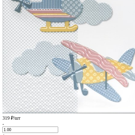
319 ₽
/шт
-