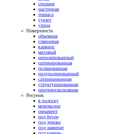
спальня
настенная
терраса
туалет
улица
Поверхность
объемная
глянцевая
карвинг
матовый
неполированный
патинированная
полированная
полуполированный
сатинированная
структурированная
противоскользящая
Рисунок
в полоску
моноколор
орнамент
под бетон
под дерево
под ламинат
под камень