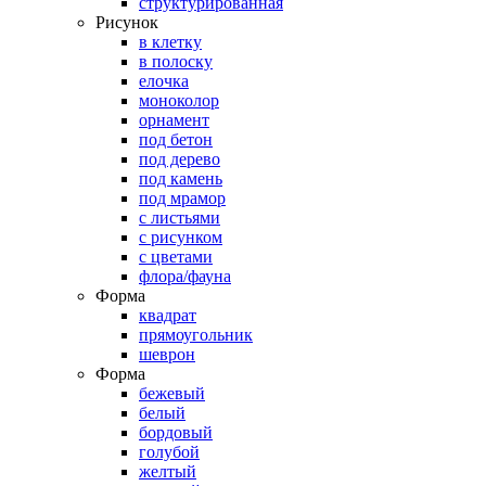
структурированная
Рисунок
в клетку
в полоску
елочка
моноколор
орнамент
под бетон
под дерево
под камень
под мрамор
с листьями
с рисунком
с цветами
флора/фауна
Форма
квадрат
прямоугольник
шеврон
Форма
бежевый
белый
бордовый
голубой
желтый