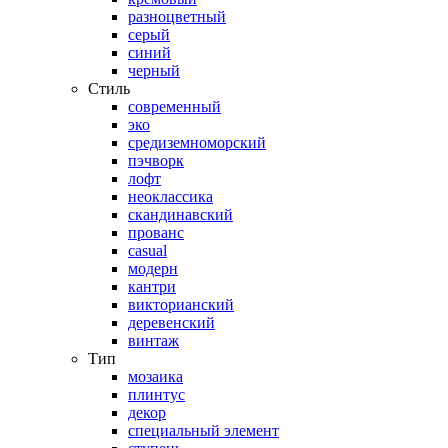
разноцветный
серый
синий
черный
Стиль
современный
эко
средиземноморский
пэчворк
лофт
неоклассика
скандинавский
прованс
casual
модерн
кантри
викторианский
деревенский
винтаж
Тип
мозаика
плинтус
декор
специальный элемент