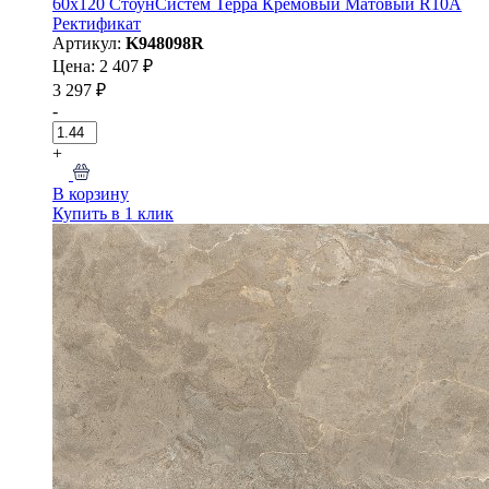
60x120 СтоунСистем Терра Кремовый Матовый R10A
Ректификат
Артикул:
K948098R
Цена: 2 407 ₽
3 297 ₽
-
+
В корзину
Купить в 1 клик