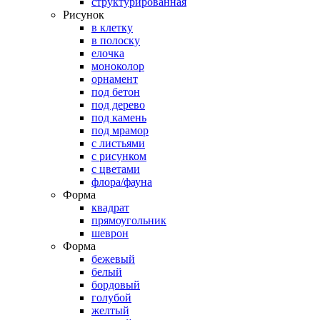
структурированная
Рисунок
в клетку
в полоску
елочка
моноколор
орнамент
под бетон
под дерево
под камень
под мрамор
с листьями
с рисунком
с цветами
флора/фауна
Форма
квадрат
прямоугольник
шеврон
Форма
бежевый
белый
бордовый
голубой
желтый