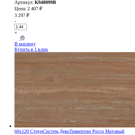
Артикул:
K948099R
Цена: 2 407 ₽
3 297 ₽
-
+
В корзину
Купить в 1 клик
60x120 СтоунСистем ДекоТравертин Рoccо Матовый