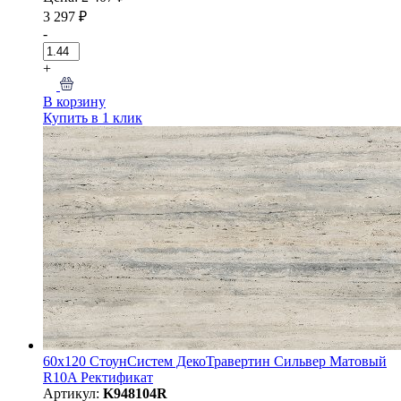
3 297 ₽
-
+
В корзину
Купить в 1 клик
60x120 СтоунСистем ДекоТравертин Сильвер Матовый
R10A Ректификат
Артикул:
K948104R