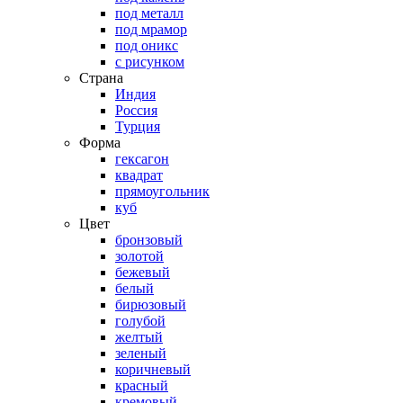
под металл
под мрамор
под оникс
с рисунком
Страна
Индия
Россия
Турция
Форма
гексагон
квадрат
прямоугольник
куб
Цвет
бронзовый
золотой
бежевый
белый
бирюзовый
голубой
желтый
зеленый
коричневый
красный
кремовый