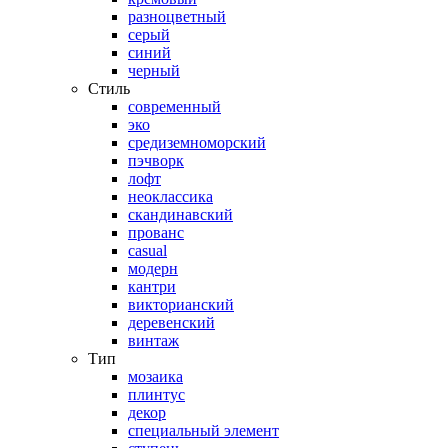
разноцветный
серый
синий
черный
Стиль
современный
эко
средиземноморский
пэчворк
лофт
неоклассика
скандинавский
прованс
casual
модерн
кантри
викторианский
деревенский
винтаж
Тип
мозаика
плинтус
декор
специальный элемент