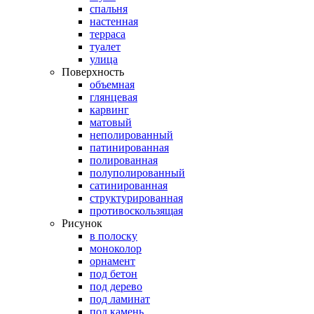
спальня
настенная
терраса
туалет
улица
Поверхность
объемная
глянцевая
карвинг
матовый
неполированный
патинированная
полированная
полуполированный
сатинированная
структурированная
противоскользящая
Рисунок
в полоску
моноколор
орнамент
под бетон
под дерево
под ламинат
под камень