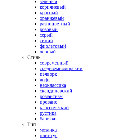
зеленый
коричневый
красный
оранжевый
разноцветный
розовый
серый
синий
фиолетовый
черный
Стиль
современный
средиземноморский
пэчворк
лофт
неоклассика
скандинавский
романтизм
прованс
классический
рустика
барокко
Тип
мозаика
плинтус