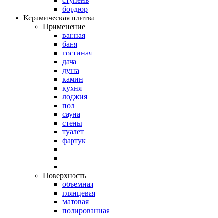
ступень
бордюр
Керамическая плитка
Применение
ванная
баня
гостиная
дача
душа
камин
кухня
лоджия
пол
сауна
стены
туалет
фартук
Поверхность
объемная
глянцевая
матовая
полированная