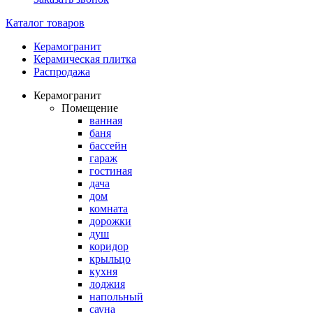
Каталог товаров
Керамогранит
Керамическая плитка
Распродажа
Керамогранит
Помещение
ванная
баня
бассейн
гараж
гостиная
дача
дом
комната
дорожки
душ
коридор
крыльцо
кухня
лоджия
напольный
сауна