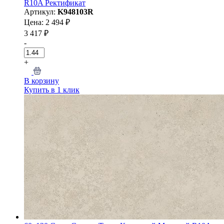
R10A Ректификат
Артикул:
K948103R
Цена: 2 494 ₽
3 417 ₽
-
+
В корзину
Купить в 1 клик