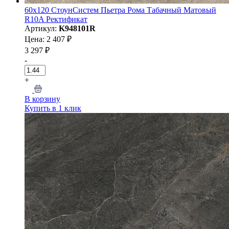
60x120 СтоунСистем Пьетра Рома Табачный Матовый
R10A Ректификат
Артикул:
K948101R
Цена: 2 407 ₽
3 297 ₽
-
+
В корзину
Купить в 1 клик