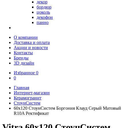
декор
бордюр
цоколь
декофон
панно
О компании
Доставка и оплата
Акции и новости
Контакты
Бренды
3D дизайн
Избранное
0
0
Главная
Интернет-магазин
Керамогранит
СтоунСистем
60x120 СтоунСистем Боргония Клауд Серый Матовый
R10A Ректификат
Vitra 60x120 СтоунСистем