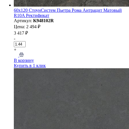
60x120 СтоунСистем Пьетра Рома Антрацит Матовый
R10A Ректификат
Артикул:
K948102R
Цена: 2 494 ₽
3 417 ₽
-
+
В корзину
Купить в 1 клик