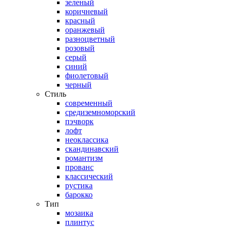
зеленый
коричневый
красный
оранжевый
разноцветный
розовый
серый
синий
фиолетовый
черный
Стиль
современный
средиземноморский
пэчворк
лофт
неоклассика
скандинавский
романтизм
прованс
классический
рустика
барокко
Тип
мозаика
плинтус