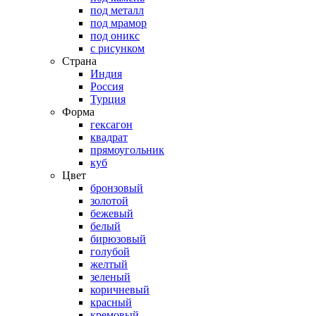
под металл
под мрамор
под оникс
с рисунком
Страна
Индия
Россия
Турция
Форма
гексагон
квадрат
прямоугольник
куб
Цвет
бронзовый
золотой
бежевый
белый
бирюзовый
голубой
желтый
зеленый
коричневый
красный
кремовый