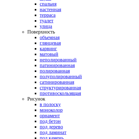
спальня
настенная
терраса
туалет
улица
Поверхность
объемная
глянцевая
карвинг
матовый
неполированный
патинированная
полированная
полуполированный
сатинированная
структурированная
противоскользящая
Рисунок
в полоску
моноколор
орнамент
под бетон
под дерево
под ламинат
под камень