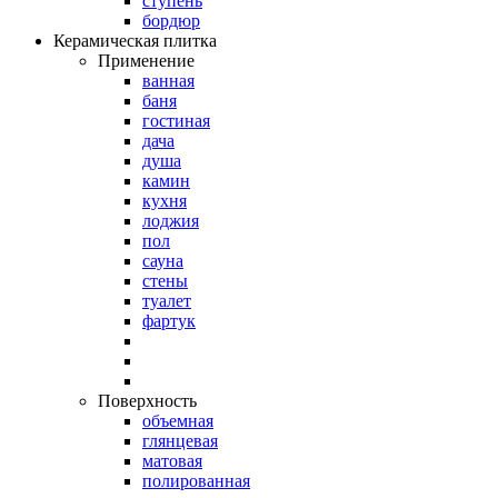
ступень
бордюр
Керамическая плитка
Применение
ванная
баня
гостиная
дача
душа
камин
кухня
лоджия
пол
сауна
стены
туалет
фартук
Поверхность
объемная
глянцевая
матовая
полированная