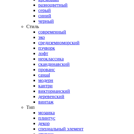
разноцветный
серый
синий
черный
Стиль
современный
эко
средиземноморский
пэчворк
лофт
неоклассика
скандинавский
прованс
casual
модерн
кантри
викторианский
деревенский
винтаж
Тип
мозаика
плинтус
декор
специальный элемент