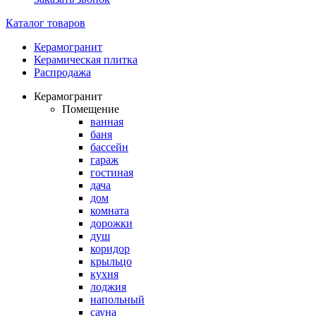
Каталог товаров
Керамогранит
Керамическая плитка
Распродажа
Керамогранит
Помещение
ванная
баня
бассейн
гараж
гостиная
дача
дом
комната
дорожки
душ
коридор
крыльцо
кухня
лоджия
напольный
сауна