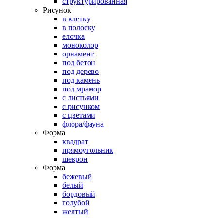
структурированная
Рисунок
в клетку
в полоску
елочка
моноколор
орнамент
под бетон
под дерево
под камень
под мрамор
с листьями
с рисунком
с цветами
флора/фауна
Форма
квадрат
прямоугольник
шеврон
Форма
бежевый
белый
бордовый
голубой
желтый