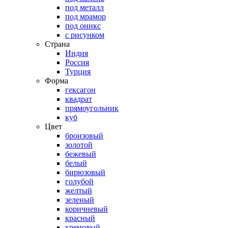
под металл
под мрамор
под оникс
с рисунком
Страна
Индия
Россия
Турция
Форма
гексагон
квадрат
прямоугольник
куб
Цвет
бронзовый
золотой
бежевый
белый
бирюзовый
голубой
желтый
зеленый
коричневый
красный
кремовый