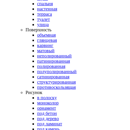
спальня
настенная
терраса
туалет
улица
Поверхность
объемная
глянцевая
карвинг
матовый
неполированный
патинированная
полированная
полуполированный
сатинированная
структурированная
противоскользящая
Рисунок
в полоску
моноколор
орнамент
под бетон
под дерево
под ламинат
под камень