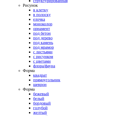
структурированная
Рисунок
в клетку
в полоску
елочка
моноколор
орнамент
под бетон
под дерево
под камень
под мрамор
с листьями
с рисунком
с цветами
флора/фауна
Форма
квадрат
прямоугольник
шеврон
Форма
бежевый
белый
бордовый
голубой
желтый