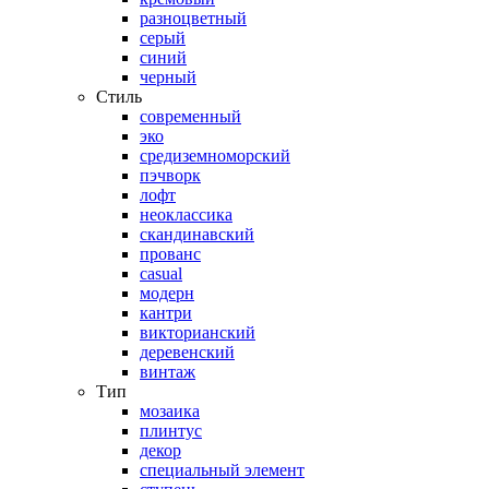
разноцветный
серый
синий
черный
Стиль
современный
эко
средиземноморский
пэчворк
лофт
неоклассика
скандинавский
прованс
casual
модерн
кантри
викторианский
деревенский
винтаж
Тип
мозаика
плинтус
декор
специальный элемент