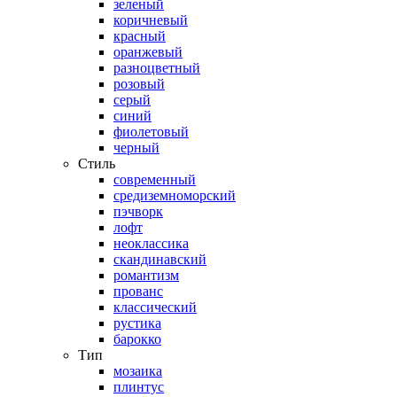
зеленый
коричневый
красный
оранжевый
разноцветный
розовый
серый
синий
фиолетовый
черный
Стиль
современный
средиземноморский
пэчворк
лофт
неоклассика
скандинавский
романтизм
прованс
классический
рустика
барокко
Тип
мозаика
плинтус