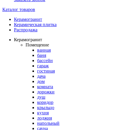
Каталог товаров
Керамогранит
Керамическая плитка
Распродажа
Керамогранит
Помещение
ванная
баня
бассейн
гараж
гостиная
дача
дом
комната
дорожки
душ
коридор
крыльцо
кухня
лоджия
напольный
сауна