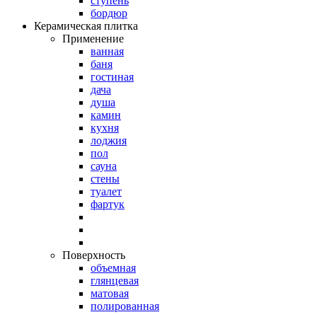
ступень
бордюр
Керамическая плитка
Применение
ванная
баня
гостиная
дача
душа
камин
кухня
лоджия
пол
сауна
стены
туалет
фартук
Поверхность
объемная
глянцевая
матовая
полированная