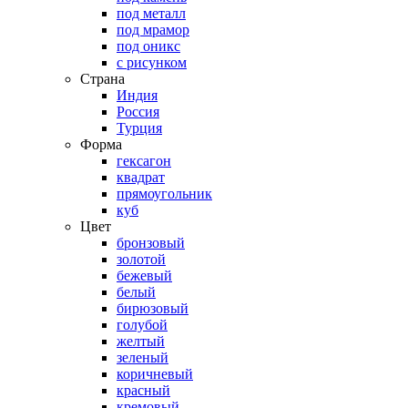
под металл
под мрамор
под оникс
с рисунком
Страна
Индия
Россия
Турция
Форма
гексагон
квадрат
прямоугольник
куб
Цвет
бронзовый
золотой
бежевый
белый
бирюзовый
голубой
желтый
зеленый
коричневый
красный
кремовый