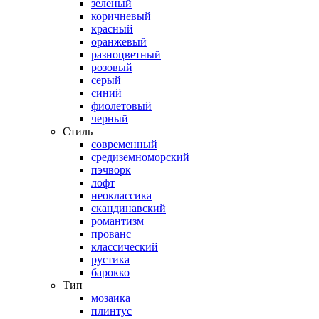
зеленый
коричневый
красный
оранжевый
разноцветный
розовый
серый
синий
фиолетовый
черный
Стиль
современный
средиземноморский
пэчворк
лофт
неоклассика
скандинавский
романтизм
прованс
классический
рустика
барокко
Тип
мозаика
плинтус