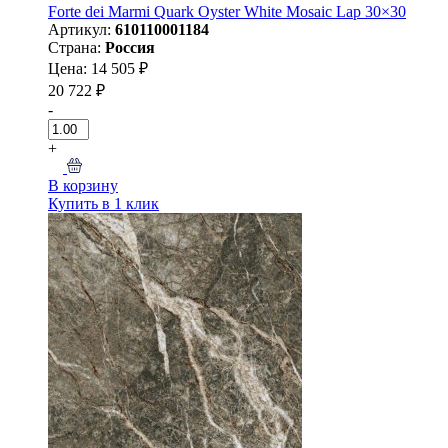
Forte dei Marmi Quark Oyster White Mosaic Lap 30×30
Артикул:
610110001184
Страна:
Россия
Цена: 14 505 ₽
20 722 ₽
-
+
В корзину
Купить в 1 клик