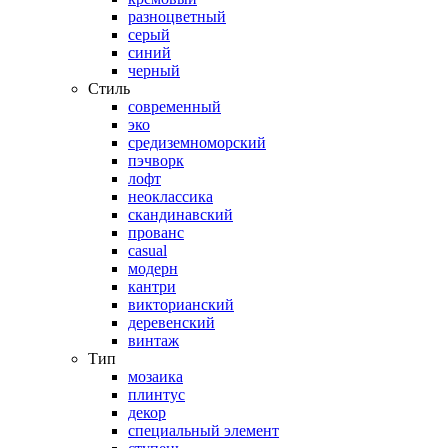
разноцветный
серый
синий
черный
Стиль
современный
эко
средиземноморский
пэчворк
лофт
неоклассика
скандинавский
прованс
casual
модерн
кантри
викторианский
деревенский
винтаж
Тип
мозаика
плинтус
декор
специальный элемент