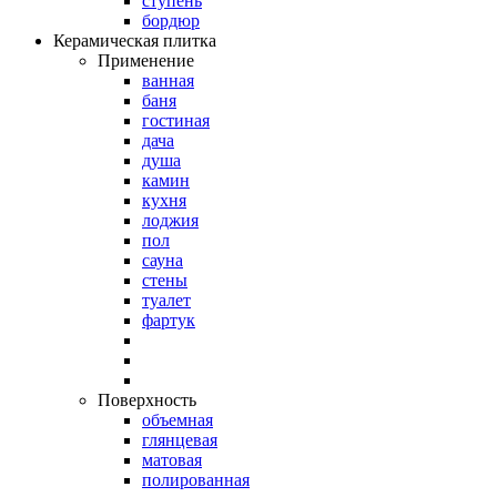
ступень
бордюр
Керамическая плитка
Применение
ванная
баня
гостиная
дача
душа
камин
кухня
лоджия
пол
сауна
стены
туалет
фартук
Поверхность
объемная
глянцевая
матовая
полированная