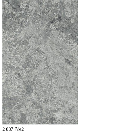
2 887 ₽
/м2
-