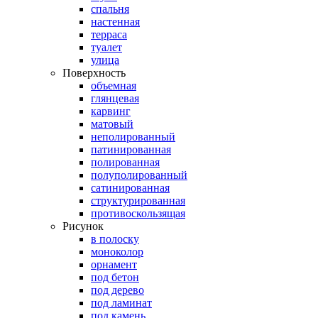
спальня
настенная
терраса
туалет
улица
Поверхность
объемная
глянцевая
карвинг
матовый
неполированный
патинированная
полированная
полуполированный
сатинированная
структурированная
противоскользящая
Рисунок
в полоску
моноколор
орнамент
под бетон
под дерево
под ламинат
под камень