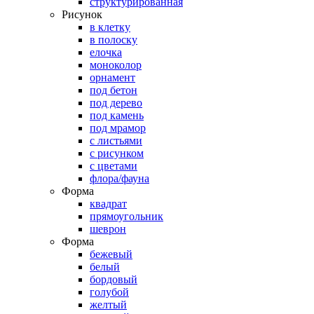
структурированная
Рисунок
в клетку
в полоску
елочка
моноколор
орнамент
под бетон
под дерево
под камень
под мрамор
с листьями
с рисунком
с цветами
флора/фауна
Форма
квадрат
прямоугольник
шеврон
Форма
бежевый
белый
бордовый
голубой
желтый