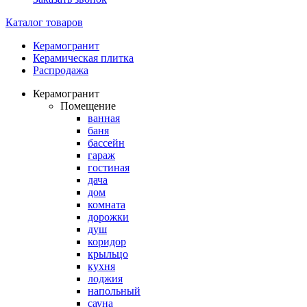
Каталог товаров
Керамогранит
Керамическая плитка
Распродажа
Керамогранит
Помещение
ванная
баня
бассейн
гараж
гостиная
дача
дом
комната
дорожки
душ
коридор
крыльцо
кухня
лоджия
напольный
сауна