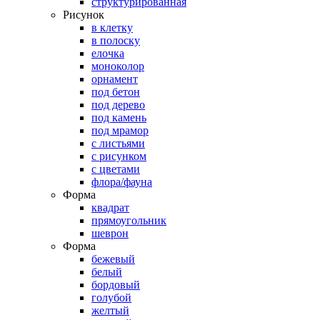
структурированная
Рисунок
в клетку
в полоску
елочка
моноколор
орнамент
под бетон
под дерево
под камень
под мрамор
с листьями
с рисунком
с цветами
флора/фауна
Форма
квадрат
прямоугольник
шеврон
Форма
бежевый
белый
бордовый
голубой
желтый