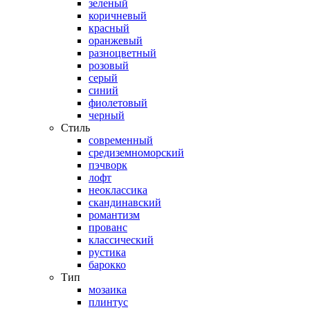
зеленый
коричневый
красный
оранжевый
разноцветный
розовый
серый
синий
фиолетовый
черный
Стиль
современный
средиземноморский
пэчворк
лофт
неоклассика
скандинавский
романтизм
прованс
классический
рустика
барокко
Тип
мозаика
плинтус