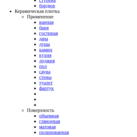
ступень
бордюр
Керамическая плитка
Применение
ванная
баня
гостиная
дача
душа
камин
кухня
лоджия
пол
сауна
стены
туалет
фартук
Поверхность
объемная
глянцевая
матовая
полированная