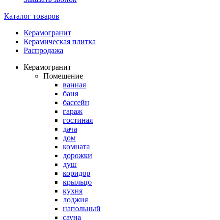
Каталог товаров
Керамогранит
Керамическая плитка
Распродажа
Керамогранит
Помещение
ванная
баня
бассейн
гараж
гостиная
дача
дом
комната
дорожки
душ
коридор
крыльцо
кухня
лоджия
напольный
сауна