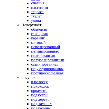
спальня
настенная
терраса
туалет
улица
Поверхность
объемная
глянцевая
карвинг
матовый
неполированный
патинированная
полированная
полуполированный
сатинированная
структурированная
противоскользящая
Рисунок
в полоску
моноколор
орнамент
под бетон
под дерево
под ламинат
под камень