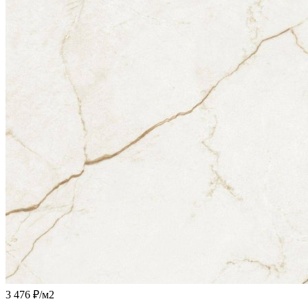
3 476 ₽
/м2
-