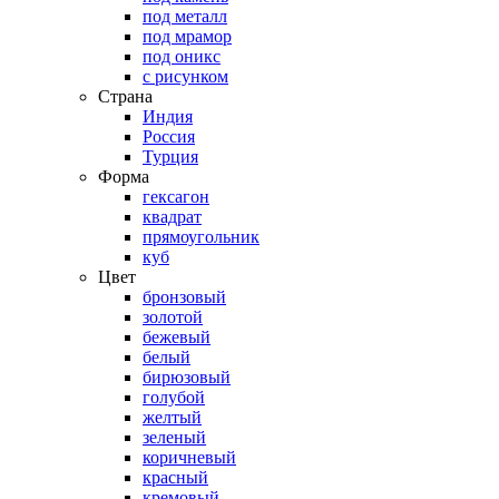
под металл
под мрамор
под оникс
с рисунком
Страна
Индия
Россия
Турция
Форма
гексагон
квадрат
прямоугольник
куб
Цвет
бронзовый
золотой
бежевый
белый
бирюзовый
голубой
желтый
зеленый
коричневый
красный
кремовый