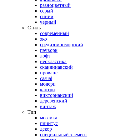
разноцветный
серый
синий
черный
Стиль
современный
эко
средиземноморский
пэчворк
лофт
неоклассика
скандинавский
прованс
casual
модерн
кантри
викторианский
деревенский
винтаж
Тип
мозаика
плинтус
декор
специальный элемент