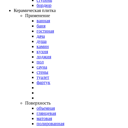
ступень
бордюр
Керамическая плитка
Применение
ванная
баня
гостиная
дача
душа
камин
кухня
лоджия
пол
сауна
стены
туалет
фартук
Поверхность
объемная
глянцевая
матовая
полированная