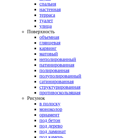
спальня
настенная
терраса
туалет
улица
Поверхность
объемная
глянцевая
карвинг
матовый
неполированный
патинированная
полированная
полуполированный
сатинированная
структурированная
противоскользящая
Рисунок
в полоску
моноколор
орнамент
под бетон
под дерево
под ламинат
под камень