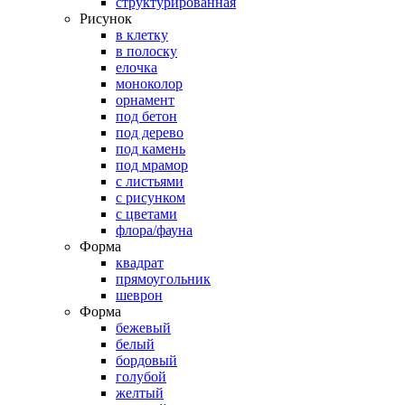
структурированная
Рисунок
в клетку
в полоску
елочка
моноколор
орнамент
под бетон
под дерево
под камень
под мрамор
с листьями
с рисунком
с цветами
флора/фауна
Форма
квадрат
прямоугольник
шеврон
Форма
бежевый
белый
бордовый
голубой
желтый