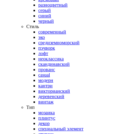
разноцветный
серый
синий
черный
Стиль
современный
эко
средиземноморский
пэчворк
лофт
неоклассика
скандинавский
прованс
casual
модерн
кантри
викторианский
деревенский
винтаж
Тип
мозаика
плинтус
декор
специальный элемент