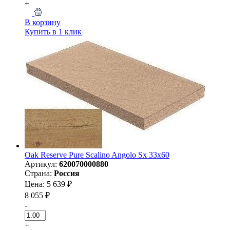
+
В корзину
Купить в 1 клик
Oak Reserve Pure Scalino Angolo Sx 33x60
Артикул:
620070000880
Страна:
Россия
Цена: 5 639 ₽
8 055 ₽
-
+