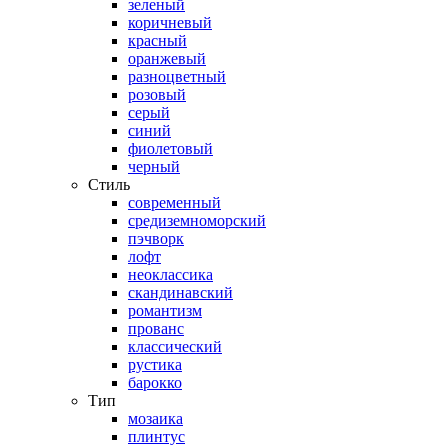
зеленый
коричневый
красный
оранжевый
разноцветный
розовый
серый
синий
фиолетовый
черный
Стиль
современный
средиземноморский
пэчворк
лофт
неоклассика
скандинавский
романтизм
прованс
классический
рустика
барокко
Тип
мозаика
плинтус