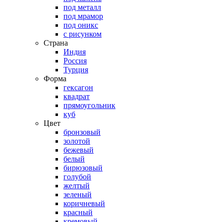
под металл
под мрамор
под оникс
с рисунком
Страна
Индия
Россия
Турция
Форма
гексагон
квадрат
прямоугольник
куб
Цвет
бронзовый
золотой
бежевый
белый
бирюзовый
голубой
желтый
зеленый
коричневый
красный
кремовый