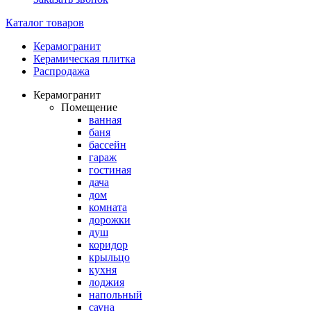
Каталог товаров
Керамогранит
Керамическая плитка
Распродажа
Керамогранит
Помещение
ванная
баня
бассейн
гараж
гостиная
дача
дом
комната
дорожки
душ
коридор
крыльцо
кухня
лоджия
напольный
сауна