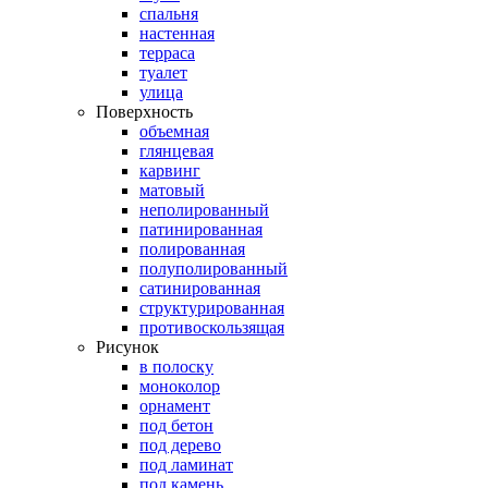
спальня
настенная
терраса
туалет
улица
Поверхность
объемная
глянцевая
карвинг
матовый
неполированный
патинированная
полированная
полуполированный
сатинированная
структурированная
противоскользящая
Рисунок
в полоску
моноколор
орнамент
под бетон
под дерево
под ламинат
под камень