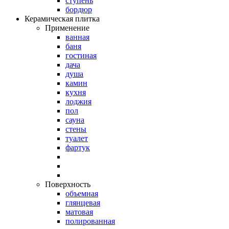
ступень
бордюр
Керамическая плитка
Применение
ванная
баня
гостиная
дача
душа
камин
кухня
лоджия
пол
сауна
стены
туалет
фартук
Поверхность
объемная
глянцевая
матовая
полированная