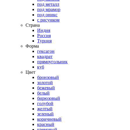
под металл
под мрамор
под оникс
с рисунком
Страна
Индия
Россия
Турция
Форма
гексагон
квадрат
прямоугольник
куб
Цвет
бронзовый
золотой
бежевый
белый
бирюзовый
голубой
желтый
зеленый
коричневый
красный
кремовый