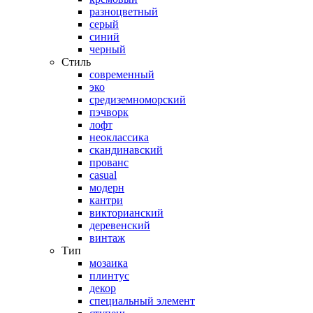
разноцветный
серый
синий
черный
Стиль
современный
эко
средиземноморский
пэчворк
лофт
неоклассика
скандинавский
прованс
casual
модерн
кантри
викторианский
деревенский
винтаж
Тип
мозаика
плинтус
декор
специальный элемент