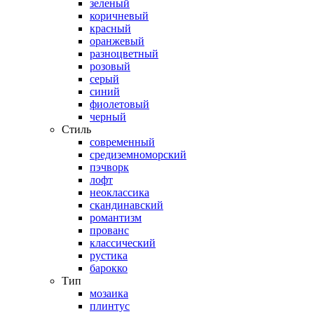
зеленый
коричневый
красный
оранжевый
разноцветный
розовый
серый
синий
фиолетовый
черный
Стиль
современный
средиземноморский
пэчворк
лофт
неоклассика
скандинавский
романтизм
прованс
классический
рустика
барокко
Тип
мозаика
плинтус