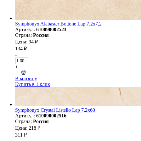
Symphonyx Alabaster Bottone Lap 7,2x7,2
Артикул:
610090002523
Страна:
Россия
Цена: 94 ₽
134 ₽
-
+
В корзину
Купить в 1 клик
Symphonyx Crystal Listello Lap 7,2x60
Артикул:
610090002516
Страна:
Россия
Цена: 218 ₽
311 ₽
-