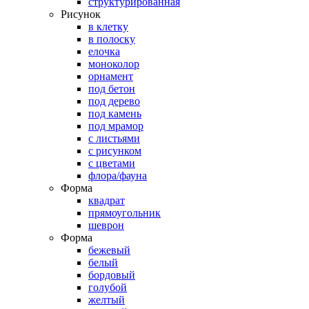
структурированная
Рисунок
в клетку
в полоску
елочка
моноколор
орнамент
под бетон
под дерево
под камень
под мрамор
с листьями
с рисунком
с цветами
флора/фауна
Форма
квадрат
прямоугольник
шеврон
Форма
бежевый
белый
бордовый
голубой
желтый