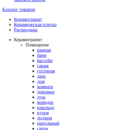
Каталог товаров
Керамогранит
Керамическая плитка
Распродажа
Керамогранит
Помещение
ванная
баня
бассейн
гараж
гостиная
дача
дом
комната
дорожки
душ
коридор
крыльцо
кухня
лоджия
напольный
сауна