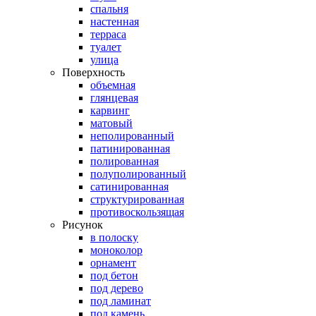
спальня
настенная
терраса
туалет
улица
Поверхность
объемная
глянцевая
карвинг
матовый
неполированный
патинированная
полированная
полуполированный
сатинированная
структурированная
противоскользящая
Рисунок
в полоску
моноколор
орнамент
под бетон
под дерево
под ламинат
под камень