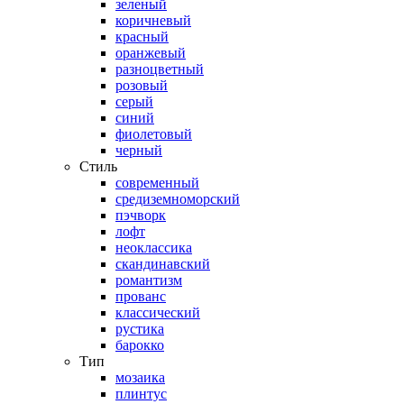
зеленый
коричневый
красный
оранжевый
разноцветный
розовый
серый
синий
фиолетовый
черный
Стиль
современный
средиземноморский
пэчворк
лофт
неоклассика
скандинавский
романтизм
прованс
классический
рустика
барокко
Тип
мозаика
плинтус