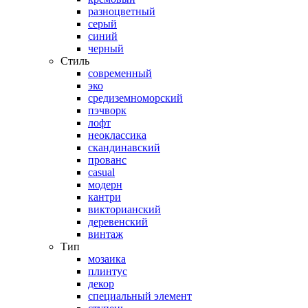
разноцветный
серый
синий
черный
Стиль
современный
эко
средиземноморский
пэчворк
лофт
неоклассика
скандинавский
прованс
casual
модерн
кантри
викторианский
деревенский
винтаж
Тип
мозаика
плинтус
декор
специальный элемент