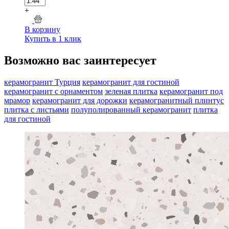
+
В корзину
Купить в 1 клик
Возможно вас заинтересует
керамогранит Турция
керамогранит для гостиной
керамогранит с орнаментом
зеленая плитка
керамогранит под
мрамор
керамогранит для дорожки
керамогранитный плинтус
плитка с листьями
полуполированный керамогранит
плитка
для гостиной