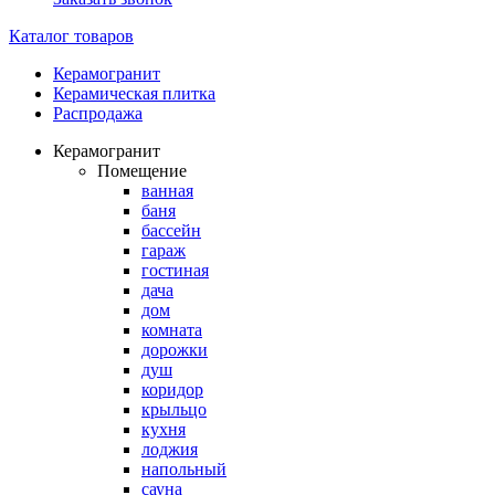
Каталог товаров
Керамогранит
Керамическая плитка
Распродажа
Керамогранит
Помещение
ванная
баня
бассейн
гараж
гостиная
дача
дом
комната
дорожки
душ
коридор
крыльцо
кухня
лоджия
напольный
сауна