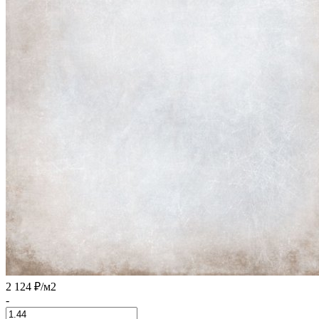
2 124 ₽
/м2
-