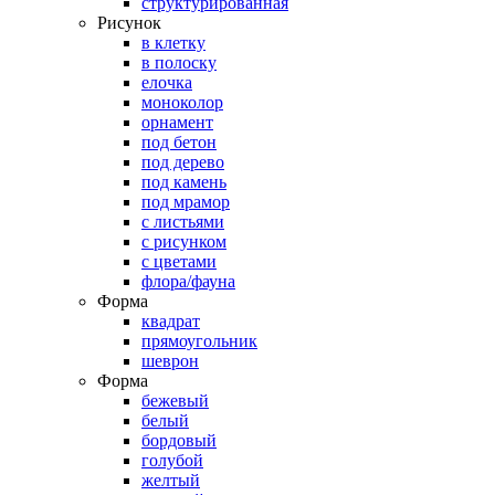
структурированная
Рисунок
в клетку
в полоску
елочка
моноколор
орнамент
под бетон
под дерево
под камень
под мрамор
с листьями
с рисунком
с цветами
флора/фауна
Форма
квадрат
прямоугольник
шеврон
Форма
бежевый
белый
бордовый
голубой
желтый