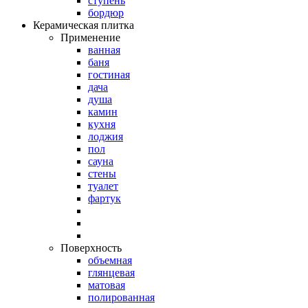
ступень
бордюр
Керамическая плитка
Применение
ванная
баня
гостиная
дача
душа
камин
кухня
лоджия
пол
сауна
стены
туалет
фартук
Поверхность
объемная
глянцевая
матовая
полированная