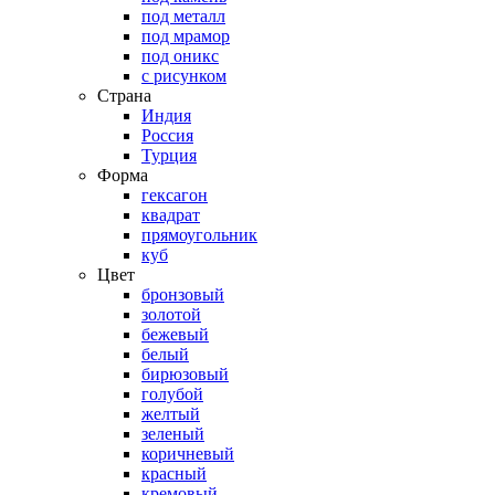
под металл
под мрамор
под оникс
с рисунком
Страна
Индия
Россия
Турция
Форма
гексагон
квадрат
прямоугольник
куб
Цвет
бронзовый
золотой
бежевый
белый
бирюзовый
голубой
желтый
зеленый
коричневый
красный
кремовый