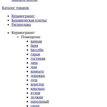
Каталог товаров
Керамогранит
Керамическая плитка
Распродажа
Керамогранит
Помещение
ванная
баня
бассейн
гараж
гостиная
дача
дом
комната
дорожки
душ
коридор
крыльцо
кухня
лоджия
напольный
сауна