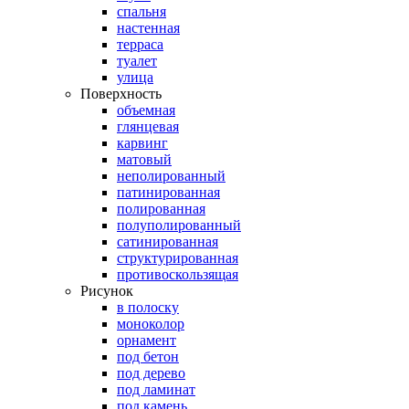
спальня
настенная
терраса
туалет
улица
Поверхность
объемная
глянцевая
карвинг
матовый
неполированный
патинированная
полированная
полуполированный
сатинированная
структурированная
противоскользящая
Рисунок
в полоску
моноколор
орнамент
под бетон
под дерево
под ламинат
под камень