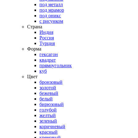
под металл
под мрамор
под оникс
с рисунком
Страна
Индия
Россия
Турция
Форма
гексагон
квадрат
прямоугольник
куб
Цвет
бронзовый
золотой
бежевый
белый
бирюзовый
голубой
желтый
зеленый
коричневый
красный
кремовый