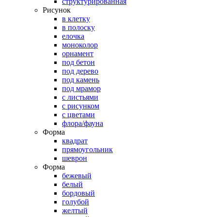
структурированная
Рисунок
в клетку
в полоску
елочка
моноколор
орнамент
под бетон
под дерево
под камень
под мрамор
с листьями
с рисунком
с цветами
флора/фауна
Форма
квадрат
прямоугольник
шеврон
Форма
бежевый
белый
бордовый
голубой
желтый