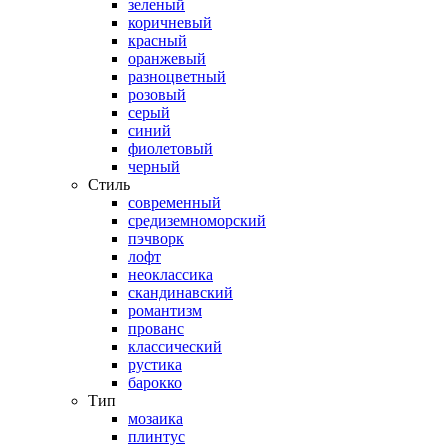
зеленый
коричневый
красный
оранжевый
разноцветный
розовый
серый
синий
фиолетовый
черный
Стиль
современный
средиземноморский
пэчворк
лофт
неоклассика
скандинавский
романтизм
прованс
классический
рустика
барокко
Тип
мозаика
плинтус