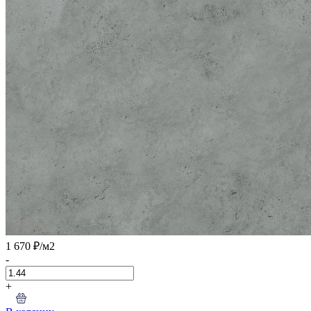
1 670 ₽
/м2
-
+