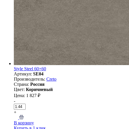
Style Steel 60×60
Артикул:
SE04
Производитель:
Creto
Страна:
Россия
Цвет:
Коричневый
Цена: 1 827 ₽
-
+
В корзину
Купить в 1 клик