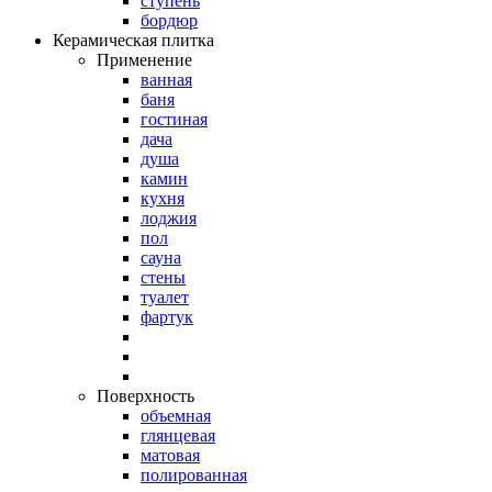
ступень
бордюр
Керамическая плитка
Применение
ванная
баня
гостиная
дача
душа
камин
кухня
лоджия
пол
сауна
стены
туалет
фартук
Поверхность
объемная
глянцевая
матовая
полированная