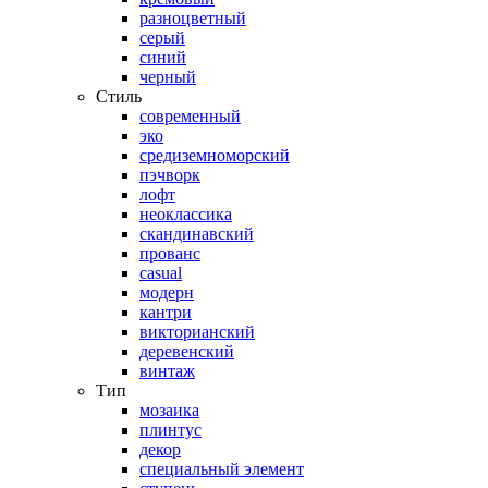
разноцветный
серый
синий
черный
Стиль
современный
эко
средиземноморский
пэчворк
лофт
неоклассика
скандинавский
прованс
casual
модерн
кантри
викторианский
деревенский
винтаж
Тип
мозаика
плинтус
декор
специальный элемент