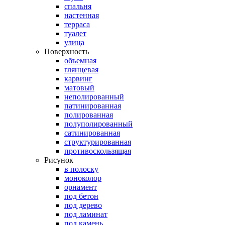
спальня
настенная
терраса
туалет
улица
Поверхность
объемная
глянцевая
карвинг
матовый
неполированный
патинированная
полированная
полуполированный
сатинированная
структурированная
противоскользящая
Рисунок
в полоску
моноколор
орнамент
под бетон
под дерево
под ламинат
под камень