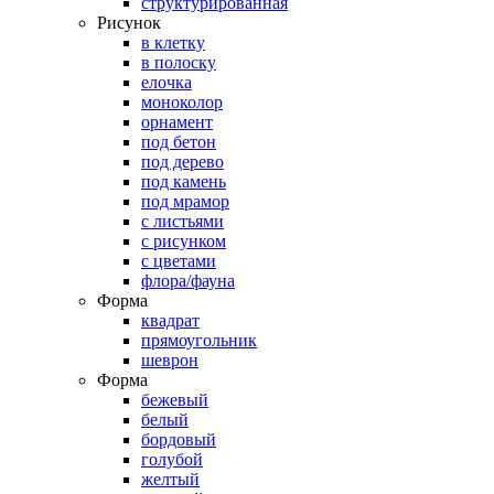
структурированная
Рисунок
в клетку
в полоску
елочка
моноколор
орнамент
под бетон
под дерево
под камень
под мрамор
с листьями
с рисунком
с цветами
флора/фауна
Форма
квадрат
прямоугольник
шеврон
Форма
бежевый
белый
бордовый
голубой
желтый