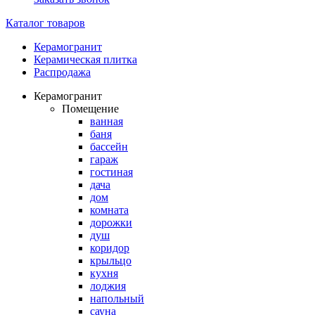
Каталог товаров
Керамогранит
Керамическая плитка
Распродажа
Керамогранит
Помещение
ванная
баня
бассейн
гараж
гостиная
дача
дом
комната
дорожки
душ
коридор
крыльцо
кухня
лоджия
напольный
сауна