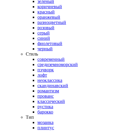
зеленый
коричневый
красный
оранжевый
разноцветный
розовый
серый
синий
фиолетовый
черный
Стиль
современный
средиземноморский
пэчворк
лофт
неоклассика
скандинавский
романтизм
прованс
классический
рустика
барокко
Тип
мозаика
плинтус