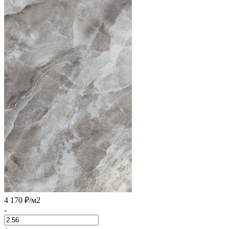
4 170 ₽
/м2
-