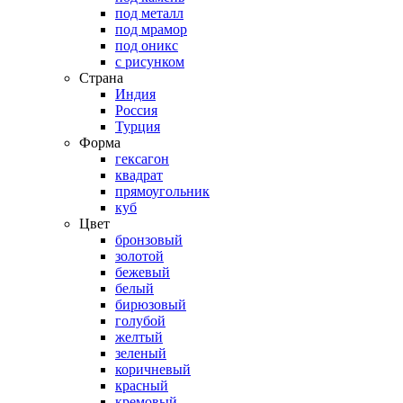
под металл
под мрамор
под оникс
с рисунком
Страна
Индия
Россия
Турция
Форма
гексагон
квадрат
прямоугольник
куб
Цвет
бронзовый
золотой
бежевый
белый
бирюзовый
голубой
желтый
зеленый
коричневый
красный
кремовый