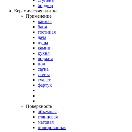
ступень
бордюр
Керамическая плитка
Применение
ванная
баня
гостиная
дача
душа
камин
кухня
лоджия
пол
сауна
стены
туалет
фартук
Поверхность
объемная
глянцевая
матовая
полированная