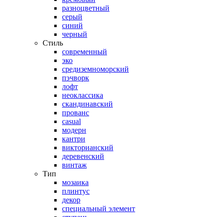
разноцветный
серый
синий
черный
Стиль
современный
эко
средиземноморский
пэчворк
лофт
неоклассика
скандинавский
прованс
casual
модерн
кантри
викторианский
деревенский
винтаж
Тип
мозаика
плинтус
декор
специальный элемент