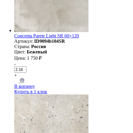
Concepta Parete Light SR 60×120
Артикул:
ID9094b104SR
Страна:
Россия
Цвет:
Бежевый
Цена: 1 750 ₽
-
+
В корзину
Купить в 1 клик