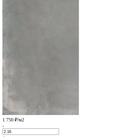
1 750 ₽
/м2
-