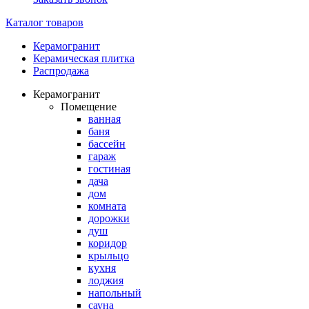
Каталог товаров
Керамогранит
Керамическая плитка
Распродажа
Керамогранит
Помещение
ванная
баня
бассейн
гараж
гостиная
дача
дом
комната
дорожки
душ
коридор
крыльцо
кухня
лоджия
напольный
сауна