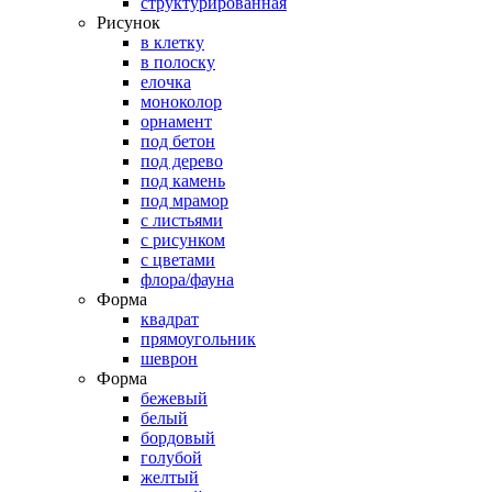
структурированная
Рисунок
в клетку
в полоску
елочка
моноколор
орнамент
под бетон
под дерево
под камень
под мрамор
с листьями
с рисунком
с цветами
флора/фауна
Форма
квадрат
прямоугольник
шеврон
Форма
бежевый
белый
бордовый
голубой
желтый