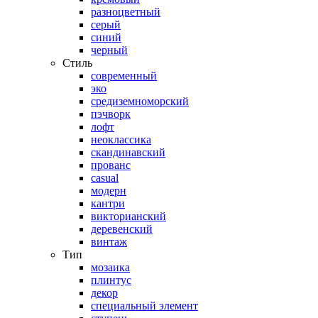
разноцветный
серый
синий
черный
Стиль
современный
эко
средиземноморский
пэчворк
лофт
неоклассика
скандинавский
прованс
casual
модерн
кантри
викторианский
деревенский
винтаж
Тип
мозаика
плинтус
декор
специальный элемент