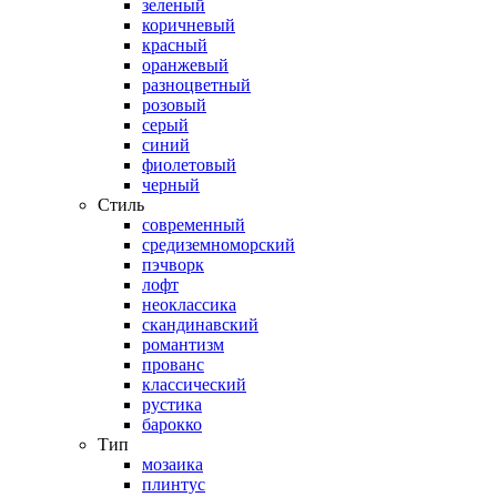
зеленый
коричневый
красный
оранжевый
разноцветный
розовый
серый
синий
фиолетовый
черный
Стиль
современный
средиземноморский
пэчворк
лофт
неоклассика
скандинавский
романтизм
прованс
классический
рустика
барокко
Тип
мозаика
плинтус