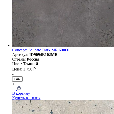
Concepta Selicato Dark MR 60×60
Артикул:
ID9094E102MR
Страна:
Россия
Цвет:
Темный
Цена: 1 750 ₽
-
+
В корзину
Купить в 1 клик