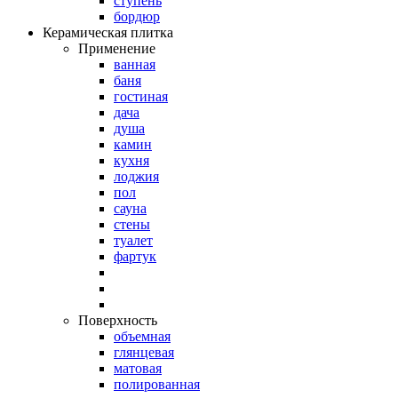
ступень
бордюр
Керамическая плитка
Применение
ванная
баня
гостиная
дача
душа
камин
кухня
лоджия
пол
сауна
стены
туалет
фартук
Поверхность
объемная
глянцевая
матовая
полированная