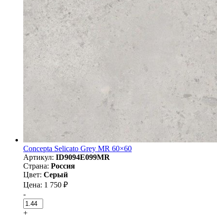
Concepta Selicato Grey MR 60×60
Артикул:
ID9094E099MR
Страна:
Россия
Цвет:
Серый
Цена: 1 750 ₽
-
+