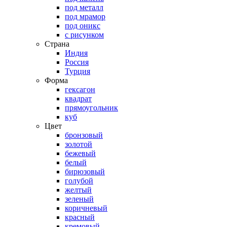
под металл
под мрамор
под оникс
с рисунком
Страна
Индия
Россия
Турция
Форма
гексагон
квадрат
прямоугольник
куб
Цвет
бронзовый
золотой
бежевый
белый
бирюзовый
голубой
желтый
зеленый
коричневый
красный
кремовый