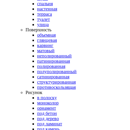
спальня
настенная
терраса
туалет
улица
Поверхность
объемная
глянцевая
карвинг
матовый
неполированный
патинированная
полированная
полуполированный
сатинированная
структурированная
противоскользящая
Рисунок
в полоску
моноколор
орнамент
под бетон
под дерево
под ламинат
под камень