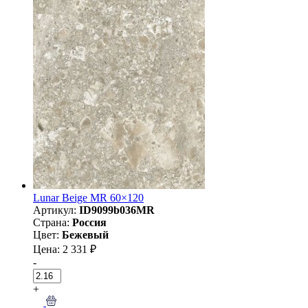
Lunar Beige MR 60×120
Артикул:
ID9099b036MR
Страна:
Россия
Цвет:
Бежевый
Цена: 2 331 ₽
-
+