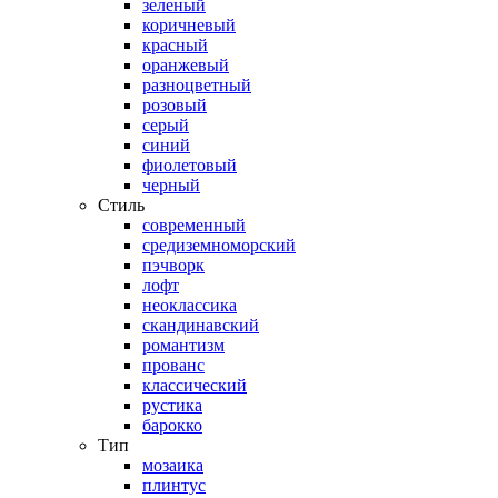
зеленый
коричневый
красный
оранжевый
разноцветный
розовый
серый
синий
фиолетовый
черный
Стиль
современный
средиземноморский
пэчворк
лофт
неоклассика
скандинавский
романтизм
прованс
классический
рустика
барокко
Тип
мозаика
плинтус