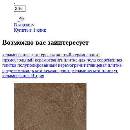
-
+
В корзину
Купить в 1 клик
Возможно вас заинтересует
керамогранит для террасы
желтый керамогранит
прямоугольный керамогранит
плитка для пола
современная
плитка
полуполированный керамогранит
глянцевая плитка
средиземноморский керамогранит
керамический плинтус
керамогранит Индия