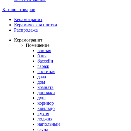
Каталог товаров
Керамогранит
Керамическая плитка
Распродажа
Керамогранит
Помещение
ванная
баня
бассейн
гараж
гостиная
дача
дом
комната
дорожки
душ
коридор
крыльцо
кухня
лоджия
напольный
сауна