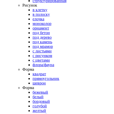
структурированная
Рисунок
в клетку
в полоску
елочка
моноколор
орнамент
под бетон
под дерево
под камень
под мрамор
с листьями
с рисунком
с цветами
флора/фауна
Форма
квадрат
прямоугольник
шеврон
Форма
бежевый
белый
бордовый
голубой
желтый