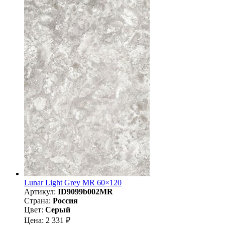
Lunar Light Grey MR 60×120
Артикул:
ID9099b002MR
Страна:
Россия
Цвет:
Серый
Цена: 2 331 ₽