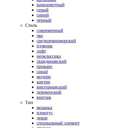
разноцветный
серый
синий
черный
Стиль
современный
эко
средиземноморский
пэчворк
лофт
неоклассика
скандинавский
прованс
casual
модерн
кантри
викторианский
деревенский
винтаж
Тип
мозаика
плинтус
декор
специальный элемент