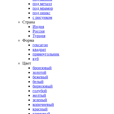
под металл
под мрамор
под оникс
с рисунком
Страна
Индия
Россия
Турция
Форма
гексагон
квадрат
прямоугольник
куб
Цвет
бронзовый
золотой
бежевый
белый
бирюзовый
голубой
желтый
зеленый
коричневый
красный
кремовый