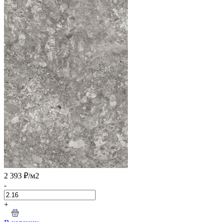
2 393 ₽
/м2
-
+