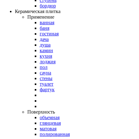
ступень
бордюр
Керамическая плитка
Применение
ванная
баня
гостиная
дача
душа
камин
кухня
лоджия
пол
сауна
стены
туалет
фартук
Поверхность
объемная
глянцевая
матовая
полированная