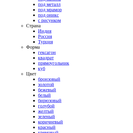
под металл
под мрамор
под оникс
с рисунком
Страна
Индия
Россия
Турция
Форма
гексагон
квадрат
прямоугольник
куб
Цвет
бронзовый
золотой
бежевый
белый
бирюзовый
голубой
желтый
зеленый
коричневый
красный
кремовый