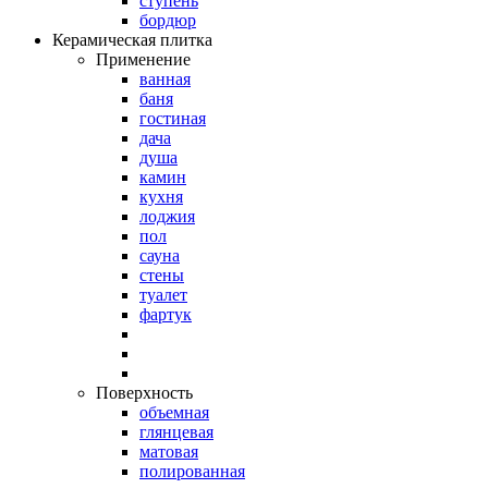
ступень
бордюр
Керамическая плитка
Применение
ванная
баня
гостиная
дача
душа
камин
кухня
лоджия
пол
сауна
стены
туалет
фартук
Поверхность
объемная
глянцевая
матовая
полированная