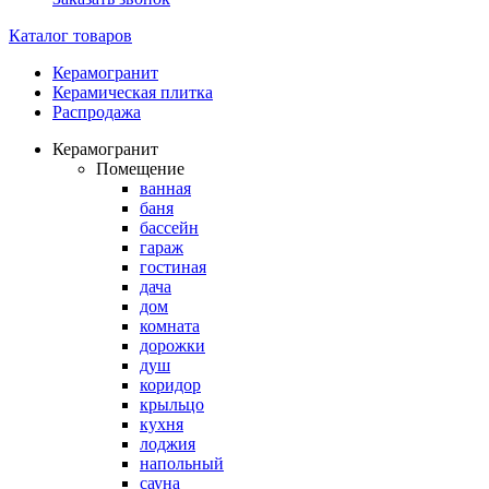
Каталог товаров
Керамогранит
Керамическая плитка
Распродажа
Керамогранит
Помещение
ванная
баня
бассейн
гараж
гостиная
дача
дом
комната
дорожки
душ
коридор
крыльцо
кухня
лоджия
напольный
сауна