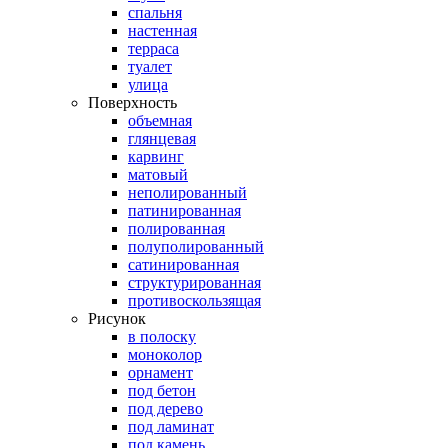
спальня
настенная
терраса
туалет
улица
Поверхность
объемная
глянцевая
карвинг
матовый
неполированный
патинированная
полированная
полуполированный
сатинированная
структурированная
противоскользящая
Рисунок
в полоску
моноколор
орнамент
под бетон
под дерево
под ламинат
под камень