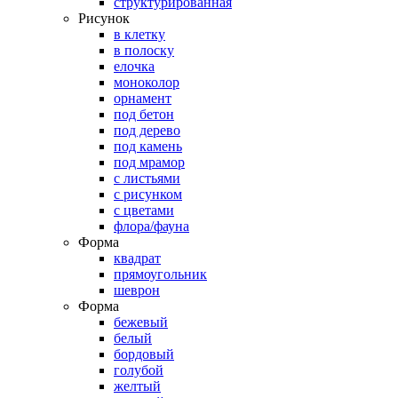
структурированная
Рисунок
в клетку
в полоску
елочка
моноколор
орнамент
под бетон
под дерево
под камень
под мрамор
с листьями
с рисунком
с цветами
флора/фауна
Форма
квадрат
прямоугольник
шеврон
Форма
бежевый
белый
бордовый
голубой
желтый