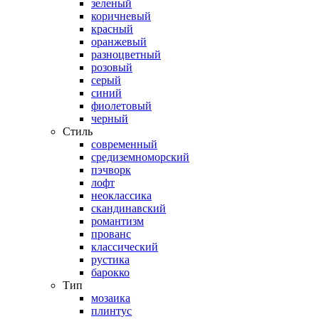
зеленый
коричневый
красный
оранжевый
разноцветный
розовый
серый
синий
фиолетовый
черный
Стиль
современный
средиземноморский
пэчворк
лофт
неоклассика
скандинавский
романтизм
прованс
классический
рустика
барокко
Тип
мозаика
плинтус