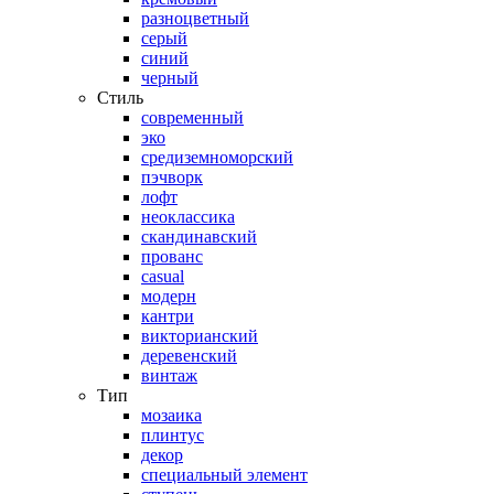
разноцветный
серый
синий
черный
Стиль
современный
эко
средиземноморский
пэчворк
лофт
неоклассика
скандинавский
прованс
casual
модерн
кантри
викторианский
деревенский
винтаж
Тип
мозаика
плинтус
декор
специальный элемент