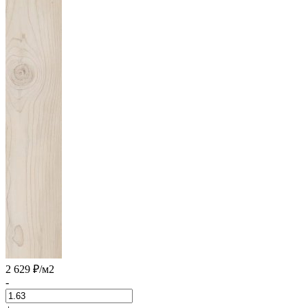
2 629 ₽
/м2
-