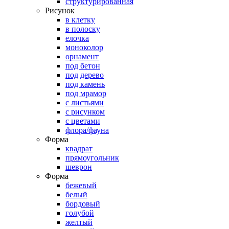
структурированная
Рисунок
в клетку
в полоску
елочка
моноколор
орнамент
под бетон
под дерево
под камень
под мрамор
с листьями
с рисунком
с цветами
флора/фауна
Форма
квадрат
прямоугольник
шеврон
Форма
бежевый
белый
бордовый
голубой
желтый