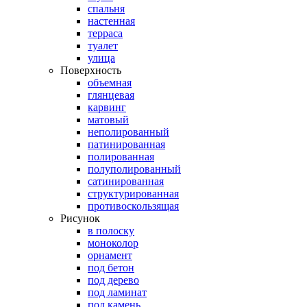
спальня
настенная
терраса
туалет
улица
Поверхность
объемная
глянцевая
карвинг
матовый
неполированный
патинированная
полированная
полуполированный
сатинированная
структурированная
противоскользящая
Рисунок
в полоску
моноколор
орнамент
под бетон
под дерево
под ламинат
под камень