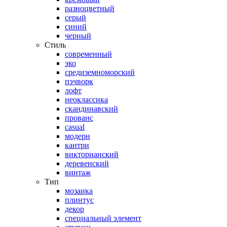
разноцветный
серый
синий
черный
Стиль
современный
эко
средиземноморский
пэчворк
лофт
неоклассика
скандинавский
прованс
casual
модерн
кантри
викторианский
деревенский
винтаж
Тип
мозаика
плинтус
декор
специальный элемент