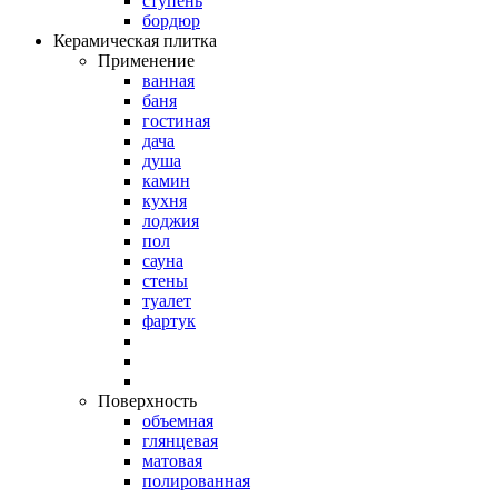
ступень
бордюр
Керамическая плитка
Применение
ванная
баня
гостиная
дача
душа
камин
кухня
лоджия
пол
сауна
стены
туалет
фартук
Поверхность
объемная
глянцевая
матовая
полированная