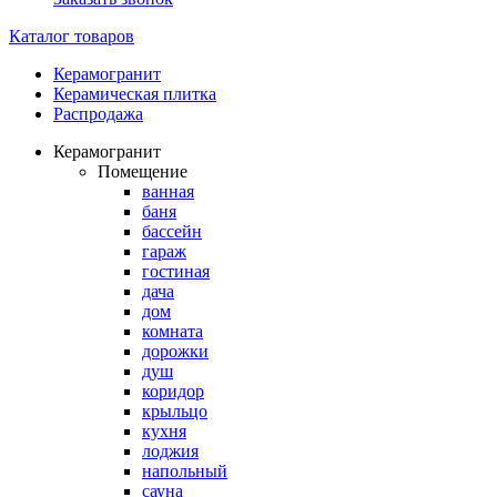
Каталог товаров
Керамогранит
Керамическая плитка
Распродажа
Керамогранит
Помещение
ванная
баня
бассейн
гараж
гостиная
дача
дом
комната
дорожки
душ
коридор
крыльцо
кухня
лоджия
напольный
сауна