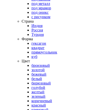
под металл
под мрамор
под оникс
с рисунком
Страна
Индия
Россия
Турция
Форма
гексагон
квадрат
прямоугольник
куб
Цвет
бронзовый
золотой
бежевый
белый
бирюзовый
голубой
желтый
зеленый
коричневый
красный
кремовый