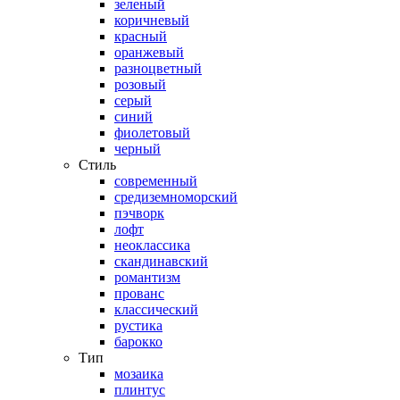
зеленый
коричневый
красный
оранжевый
разноцветный
розовый
серый
синий
фиолетовый
черный
Стиль
современный
средиземноморский
пэчворк
лофт
неоклассика
скандинавский
романтизм
прованс
классический
рустика
барокко
Тип
мозаика
плинтус