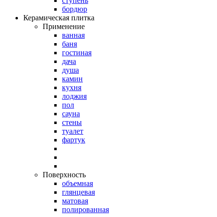
ступень
бордюр
Керамическая плитка
Применение
ванная
баня
гостиная
дача
душа
камин
кухня
лоджия
пол
сауна
стены
туалет
фартук
Поверхность
объемная
глянцевая
матовая
полированная