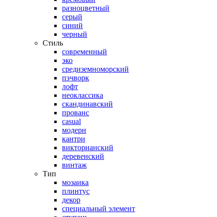
разноцветный
серый
синий
черный
Стиль
современный
эко
средиземноморский
пэчворк
лофт
неоклассика
скандинавский
прованс
casual
модерн
кантри
викторианский
деревенский
винтаж
Тип
мозаика
плинтус
декор
специальный элемент