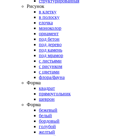
структурированная
Рисунок
в клетку
в полоску
елочка
моноколор
орнамент
под бетон
под дерево
под камень
под мрамор
с листьями
с рисунком
с цветами
флора/фауна
Форма
квадрат
прямоугольник
шеврон
Форма
бежевый
белый
бордовый
голубой
желтый