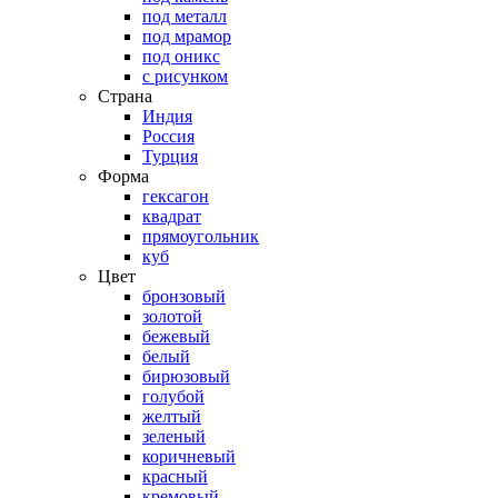
под металл
под мрамор
под оникс
с рисунком
Страна
Индия
Россия
Турция
Форма
гексагон
квадрат
прямоугольник
куб
Цвет
бронзовый
золотой
бежевый
белый
бирюзовый
голубой
желтый
зеленый
коричневый
красный
кремовый