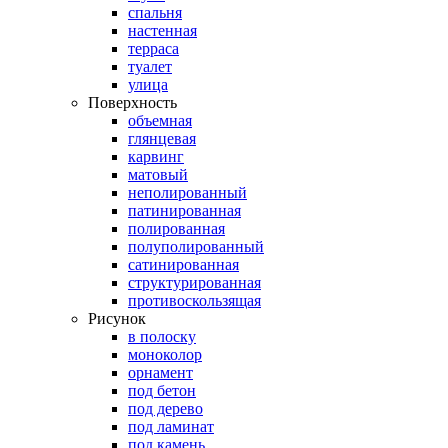
спальня
настенная
терраса
туалет
улица
Поверхность
объемная
глянцевая
карвинг
матовый
неполированный
патинированная
полированная
полуполированный
сатинированная
структурированная
противоскользящая
Рисунок
в полоску
моноколор
орнамент
под бетон
под дерево
под ламинат
под камень