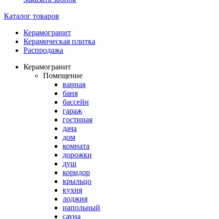
Каталог товаров
Керамогранит
Керамическая плитка
Распродажа
Керамогранит
Помещение
ванная
баня
бассейн
гараж
гостиная
дача
дом
комната
дорожки
душ
коридор
крыльцо
кухня
лоджия
напольный
сауна