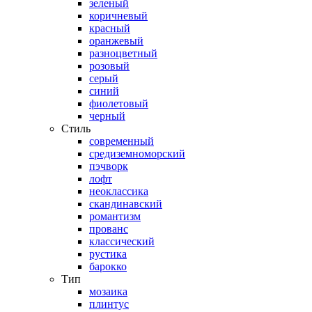
зеленый
коричневый
красный
оранжевый
разноцветный
розовый
серый
синий
фиолетовый
черный
Стиль
современный
средиземноморский
пэчворк
лофт
неоклассика
скандинавский
романтизм
прованс
классический
рустика
барокко
Тип
мозаика
плинтус