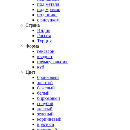
под металл
под мрамор
под оникс
с рисунком
Страна
Индия
Россия
Турция
Форма
гексагон
квадрат
прямоугольник
куб
Цвет
бронзовый
золотой
бежевый
белый
бирюзовый
голубой
желтый
зеленый
коричневый
красный
кремовый