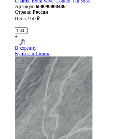
Charme Extra Silver London Pat 5x30
Артикул:
600090000486
Страна:
Россия
Цена: 950 ₽
-
+
В корзину
Купить в 1 клик