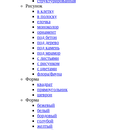
структурированная
Рисунок
в клетку
в полоску
елочка
моноколор
орнамент
под бетон
под дерево
под камень
под мрамор
с листьями
с рисунком
с цветами
флора/фауна
Форма
квадрат
прямоугольник
шеврон
Форма
бежевый
белый
бордовый
голубой
желтый