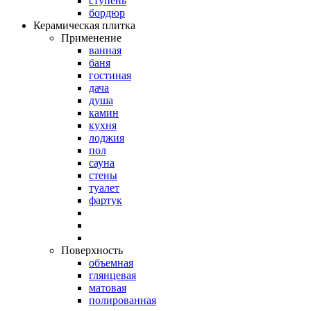
ступень
бордюр
Керамическая плитка
Применение
ванная
баня
гостиная
дача
душа
камин
кухня
лоджия
пол
сауна
стены
туалет
фартук
Поверхность
объемная
глянцевая
матовая
полированная