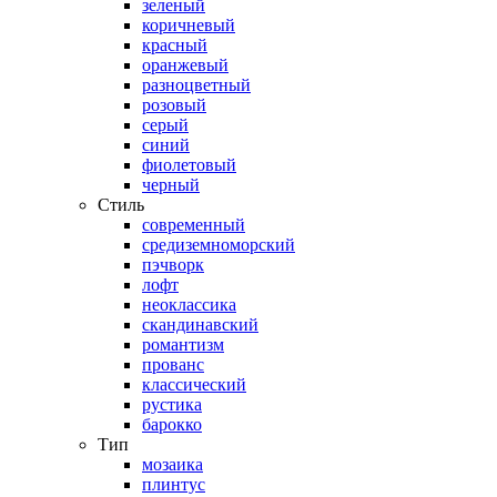
зеленый
коричневый
красный
оранжевый
разноцветный
розовый
серый
синий
фиолетовый
черный
Стиль
современный
средиземноморский
пэчворк
лофт
неоклассика
скандинавский
романтизм
прованс
классический
рустика
барокко
Тип
мозаика
плинтус