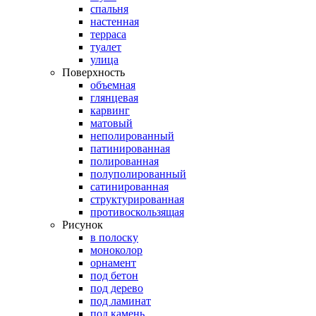
спальня
настенная
терраса
туалет
улица
Поверхность
объемная
глянцевая
карвинг
матовый
неполированный
патинированная
полированная
полуполированный
сатинированная
структурированная
противоскользящая
Рисунок
в полоску
моноколор
орнамент
под бетон
под дерево
под ламинат
под камень