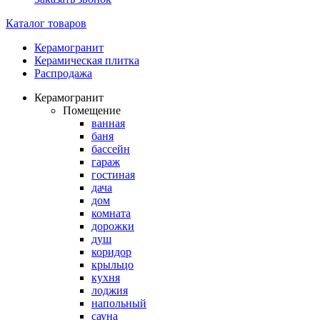
Каталог товаров
Керамогранит
Керамическая плитка
Распродажа
Керамогранит
Помещение
ванная
баня
бассейн
гараж
гостиная
дача
дом
комната
дорожки
душ
коридор
крыльцо
кухня
лоджия
напольный
сауна