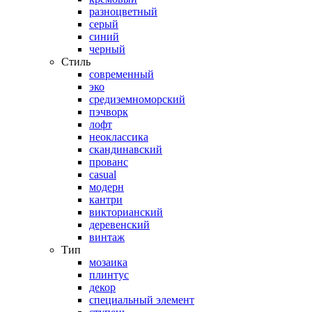
разноцветный
серый
синий
черный
Стиль
современный
эко
средиземноморский
пэчворк
лофт
неоклассика
скандинавский
прованс
casual
модерн
кантри
викторианский
деревенский
винтаж
Тип
мозаика
плинтус
декор
специальный элемент