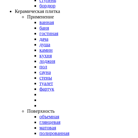
ступень
бордюр
Керамическая плитка
Применение
ванная
баня
гостиная
дача
душа
камин
кухня
лоджия
пол
сауна
стены
туалет
фартук
Поверхность
объемная
глянцевая
матовая
полированная