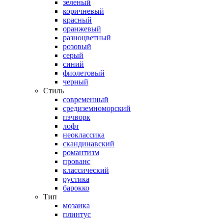
зеленый
коричневый
красный
оранжевый
разноцветный
розовый
серый
синий
фиолетовый
черный
Стиль
современный
средиземноморский
пэчворк
лофт
неоклассика
скандинавский
романтизм
прованс
классический
рустика
барокко
Тип
мозаика
плинтус