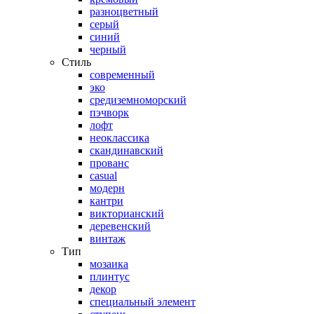
разноцветный
серый
синий
черный
Стиль
современный
эко
средиземноморский
пэчворк
лофт
неоклассика
скандинавский
прованс
casual
модерн
кантри
викторианский
деревенский
винтаж
Тип
мозаика
плинтус
декор
специальный элемент