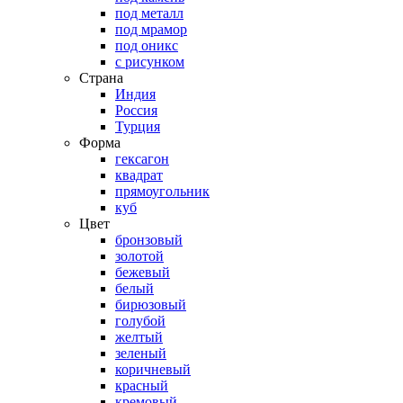
под металл
под мрамор
под оникс
с рисунком
Страна
Индия
Россия
Турция
Форма
гексагон
квадрат
прямоугольник
куб
Цвет
бронзовый
золотой
бежевый
белый
бирюзовый
голубой
желтый
зеленый
коричневый
красный
кремовый