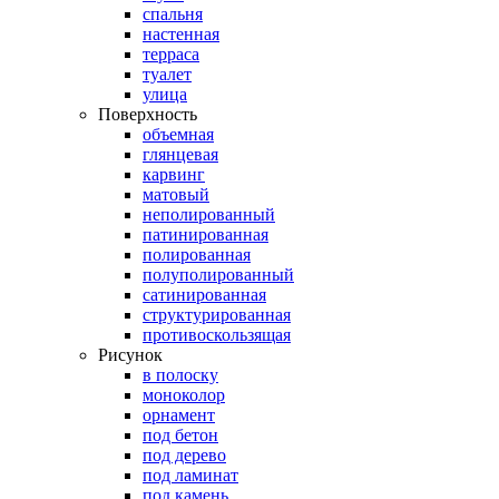
спальня
настенная
терраса
туалет
улица
Поверхность
объемная
глянцевая
карвинг
матовый
неполированный
патинированная
полированная
полуполированный
сатинированная
структурированная
противоскользящая
Рисунок
в полоску
моноколор
орнамент
под бетон
под дерево
под ламинат
под камень