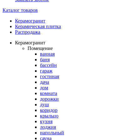
Каталог товаров
Керамогранит
Керамическая плитка
Распродажа
Керамогранит
Помещение
ванная
баня
бассейн
гараж
гостиная
дача
дом
комната
дорожки
душ
коридор
крыльцо
кухня
лоджия
напольный
сауна