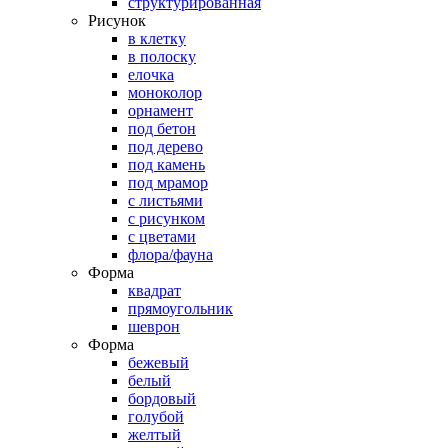
структурированная
Рисунок
в клетку
в полоску
елочка
моноколор
орнамент
под бетон
под дерево
под камень
под мрамор
с листьями
с рисунком
с цветами
флора/фауна
Форма
квадрат
прямоугольник
шеврон
Форма
бежевый
белый
бордовый
голубой
желтый