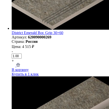
District Emerald Bor. Grip 30×60
Артикул:
620090000269
Страна:
Россия
Цена: 4 515 ₽
-
+
В корзину
Купить в 1 клик