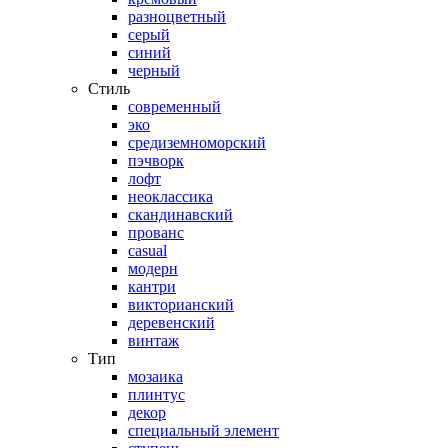
разноцветный
серый
синий
черный
Стиль
современный
эко
средиземноморский
пэчворк
лофт
неоклассика
скандинавский
прованс
casual
модерн
кантри
викторианский
деревенский
винтаж
Тип
мозаика
плинтус
декор
специальный элемент