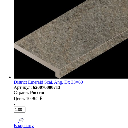
District Emerald Scal. Ang. Dx 33×60
Артикул:
620070000713
Страна:
Россия
Цена: 10 965 ₽
-
+
В корзину