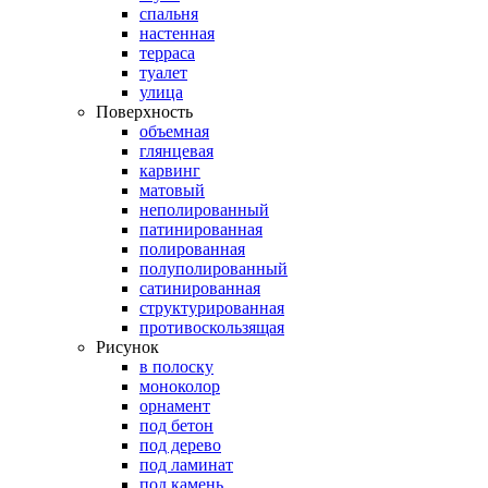
спальня
настенная
терраса
туалет
улица
Поверхность
объемная
глянцевая
карвинг
матовый
неполированный
патинированная
полированная
полуполированный
сатинированная
структурированная
противоскользящая
Рисунок
в полоску
моноколор
орнамент
под бетон
под дерево
под ламинат
под камень