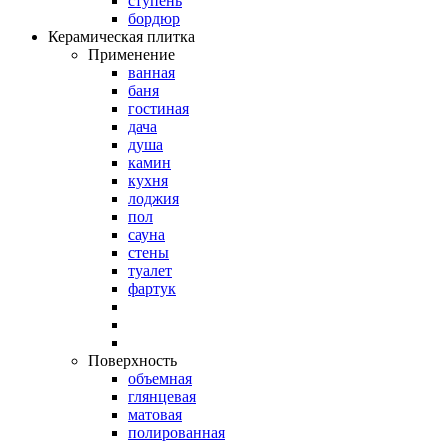
ступень
бордюр
Керамическая плитка
Применение
ванная
баня
гостиная
дача
душа
камин
кухня
лоджия
пол
сауна
стены
туалет
фартук
Поверхность
объемная
глянцевая
матовая
полированная