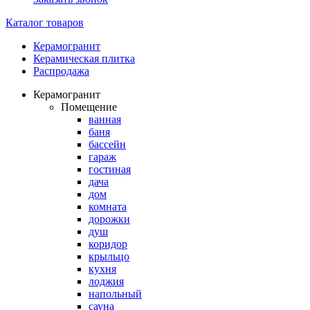
Каталог товаров
Керамогранит
Керамическая плитка
Распродажа
Керамогранит
Помещение
ванная
баня
бассейн
гараж
гостиная
дача
дом
комната
дорожки
душ
коридор
крыльцо
кухня
лоджия
напольный
сауна