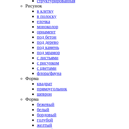
структурированная
Рисунок
в клетку
в полоску
елочка
моноколор
орнамент
под бетон
под дерево
под камень
под мрамор
с листьями
с рисунком
с цветами
флора/фауна
Форма
квадрат
прямоугольник
шеврон
Форма
бежевый
белый
бордовый
голубой
желтый