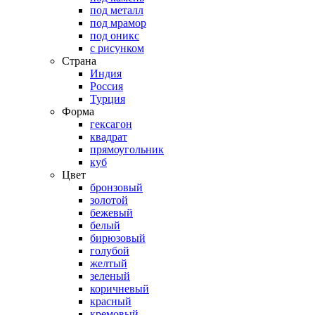
под металл
под мрамор
под оникс
с рисунком
Страна
Индия
Россия
Турция
Форма
гексагон
квадрат
прямоугольник
куб
Цвет
бронзовый
золотой
бежевый
белый
бирюзовый
голубой
желтый
зеленый
коричневый
красный
кремовый