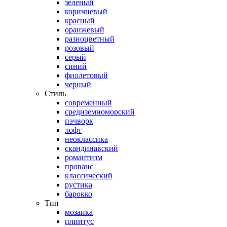
зеленый
коричневый
красный
оранжевый
разноцветный
розовый
серый
синий
фиолетовый
черный
Стиль
современный
средиземноморский
пэчворк
лофт
неоклассика
скандинавский
романтизм
прованс
классический
рустика
барокко
Тип
мозаика
плинтус