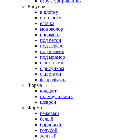
структурированная
Рисунок
в клетку
в полоску
елочка
моноколор
орнамент
под бетон
под дерево
под камень
под мрамор
с листьями
с рисунком
с цветами
флора/фауна
Форма
квадрат
прямоугольник
шеврон
Форма
бежевый
белый
бордовый
голубой
желтый