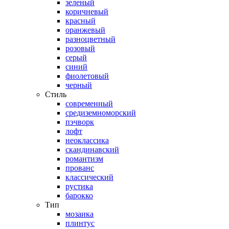
зеленый
коричневый
красный
оранжевый
разноцветный
розовый
серый
синий
фиолетовый
черный
Стиль
современный
средиземноморский
пэчворк
лофт
неоклассика
скандинавский
романтизм
прованс
классический
рустика
барокко
Тип
мозаика
плинтус