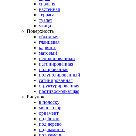
спальня
настенная
терраса
туалет
улица
Поверхность
объемная
глянцевая
карвинг
матовый
неполированный
патинированная
полированная
полуполированный
сатинированная
структурированная
противоскользящая
Рисунок
в полоску
моноколор
орнамент
под бетон
под дерево
под ламинат
под камень