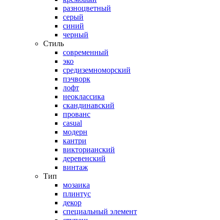
разноцветный
серый
синий
черный
Стиль
современный
эко
средиземноморский
пэчворк
лофт
неоклассика
скандинавский
прованс
casual
модерн
кантри
викторианский
деревенский
винтаж
Тип
мозаика
плинтус
декор
специальный элемент