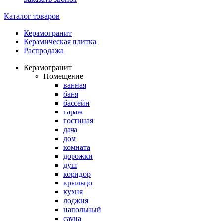
Каталог товаров
Керамогранит
Керамическая плитка
Распродажа
Керамогранит
Помещение
ванная
баня
бассейн
гараж
гостиная
дача
дом
комната
дорожки
душ
коридор
крыльцо
кухня
лоджия
напольный
сауна