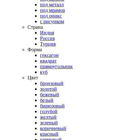
под металл
под мрамор
под оникс
с рисунком
Страна
Индия
Россия
Турция
Форма
гексагон
квадрат
прямоугольник
куб
Цвет
бронзовый
золотой
бежевый
белый
бирюзовый
голубой
желтый
зеленый
коричневый
красный
кремовый