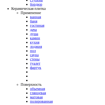
ступень
бордюр
Керамическая плитка
Применение
ванная
баня
гостиная
дача
душа
камин
кухня
лоджия
пол
сауна
стены
туалет
фартук
Поверхность
объемная
глянцевая
матовая
полированная