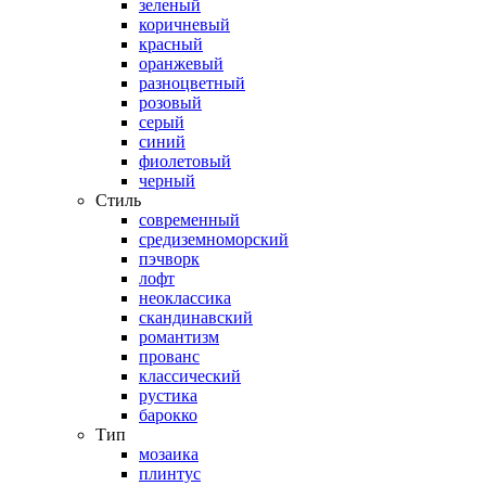
зеленый
коричневый
красный
оранжевый
разноцветный
розовый
серый
синий
фиолетовый
черный
Стиль
современный
средиземноморский
пэчворк
лофт
неоклассика
скандинавский
романтизм
прованс
классический
рустика
барокко
Тип
мозаика
плинтус