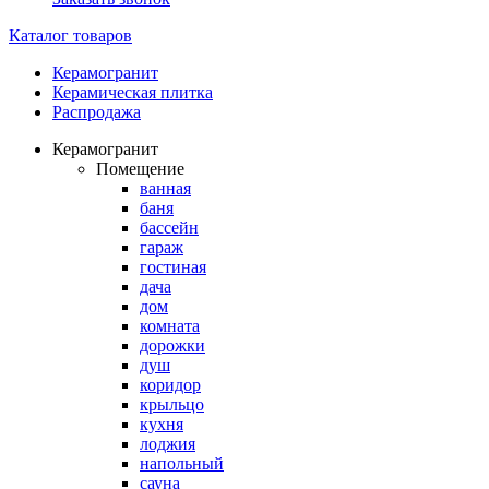
Каталог товаров
Керамогранит
Керамическая плитка
Распродажа
Керамогранит
Помещение
ванная
баня
бассейн
гараж
гостиная
дача
дом
комната
дорожки
душ
коридор
крыльцо
кухня
лоджия
напольный
сауна