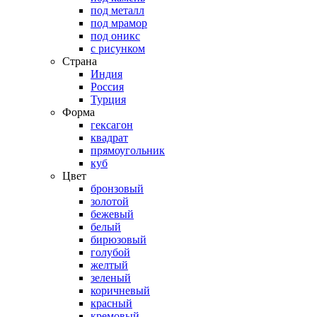
под металл
под мрамор
под оникс
с рисунком
Страна
Индия
Россия
Турция
Форма
гексагон
квадрат
прямоугольник
куб
Цвет
бронзовый
золотой
бежевый
белый
бирюзовый
голубой
желтый
зеленый
коричневый
красный
кремовый