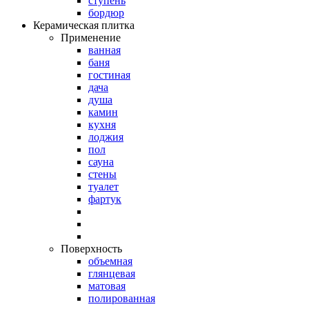
ступень
бордюр
Керамическая плитка
Применение
ванная
баня
гостиная
дача
душа
камин
кухня
лоджия
пол
сауна
стены
туалет
фартук
Поверхность
объемная
глянцевая
матовая
полированная