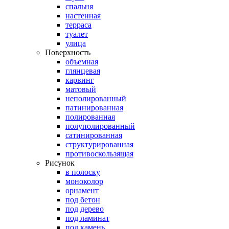
спальня
настенная
терраса
туалет
улица
Поверхность
объемная
глянцевая
карвинг
матовый
неполированный
патинированная
полированная
полуполированный
сатинированная
структурированная
противоскользящая
Рисунок
в полоску
моноколор
орнамент
под бетон
под дерево
под ламинат
под камень