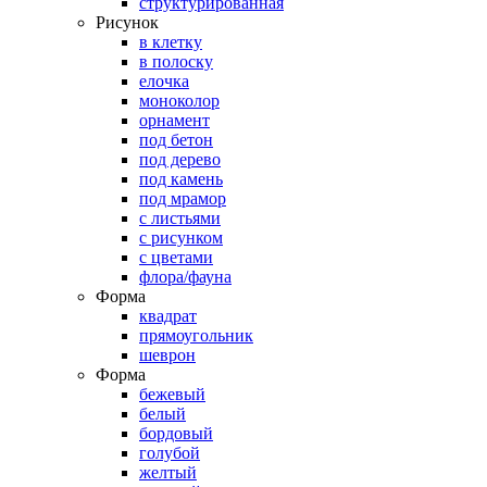
структурированная
Рисунок
в клетку
в полоску
елочка
моноколор
орнамент
под бетон
под дерево
под камень
под мрамор
с листьями
с рисунком
с цветами
флора/фауна
Форма
квадрат
прямоугольник
шеврон
Форма
бежевый
белый
бордовый
голубой
желтый