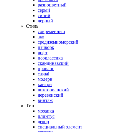
разноцветный
серый
синий
черный
Стиль
современный
эко
средиземноморский
пэчворк
лофт
неоклассика
скандинавский
прованс
casual
модерн
кантри
викторианский
деревенский
винтаж
Тип
мозаика
плинтус
декор
специальный элемент